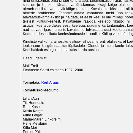
ning ühiskonnas oma kindel koht ja aeg. Loomulikult on ajakirjas ke
sest on ju kirjakeel tänapäeva ühiskonnas ikkagi kõige olulisem
oleneb eesti rahva tulevik kõige rohkem. Kavatseme käsitleda nii ü
nimede probleeme. Tahame aidata vabaneda meid üha rohkem
alaväärsuskompleksist ja näidata, et eesti keel ei ole millegi poo
teistest kultuurkeeltest. Kavatseme rääkida keelepoliitikastki ni
asutusi, kus tegeldakse eesti keelega, räägime ka tuntumatest keel
nad teevad. Igas numbris kavatseme tutvustada uusi keeleraamatu
Kodumurdes, esitada keelesündmuste kroonika. Küllap veel mõnda
Kirjutiste valikul ja ainestiku esitusviisil peame eriti oluliseks, et kõ
jõukohane ka gümnaasiumiõpilastele. Oleneb ju meie keele tule
Keel hakkab esialgu ilmuma kaks korda aastas.
Head lugemist!
Mati Erelt
Emakeele Seltsi esimees 1997–2006
Toimetaja:
Reili Argus
Toimetuskolleegium:
Lilian Aun
Tiit Hennoste
Reet Kasik
Krista Kerge
Piibe Leiger
Maria-Maren Linkgreim
Helle Metslang
Killu Mei
Peeter Päll