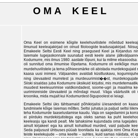
O M A K E E L
Oma Keel on esimene kõigile keelehuvilistele mõeldud keeleaja
ilmunud keeleajakirjad on olnud filoloogide teadusajakirjad. Nii
Emakeele Seltsi Eesti Keel ning praegused Keel ja Kirjandus nin
laiemale lugejaskonnale suunatud eesti keele alane jätkväljaan
Kodumurre, mis ilmus 1980. aastate lõpuni, kui ta mitme ebasoodsa 
oli sunnitud oma ilmumise lõpetama. Kodumurre oli eelkõige mur
murdehuvilistele ja tema põhieesmärke oli abistada murdekogujai
kaasa uusi inimesi. Väljaandes avaldati küsitluskavu, kogumisjuhen
ning ülevaateid murretest ja murdeuurimist��st, murdekogujate
Siiski sisaldas juba Kodumurre üksikuid kirjutisi, mis murdetemaatika
muudest keeleuurimise valdkondadest, soome-ugri ja maailma keel
uurimisreiside ülevaateid ja mõndagi muud. Väga väärtuslik oli 
kroonika, mida mujalt kui Kodumurdest õigupoolest ei leiagi.
Emakeele Seltsi üks tähtsamaid põhikirjalisi ülesandeid on kaas
tundmisele kõige laiemas mõttes. Seltsi juhatus ja paljud seltsi liik
teha Kodumurde taaselustamise kaudu. Vaja on sagedamini ja korrapä
ei piirduks murdekirjutistega ega oleks samas ka puht keelehool
keeleasju iga kandi pealt. Me tahaksime kujundada oma lugejates te
ainult kirjakeel ega ka ainult kohalikud murded, vaid paljude ke
Seda paljusust ühtsuses püüab toonitada ka ajakirja nimi Oma Kee
teiste keelekujude – oma keelte – suhtes, kuid samas näidata, et i