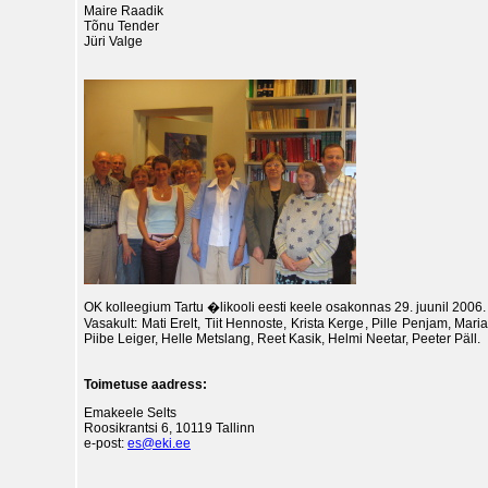
Maire Raadik
Tõnu Tender
Jüri Valge
OK kolleegium Tartu �likooli eesti keele osakonnas 29. juunil 2006. 
Vasakult: Mati Erelt, Tiit Hennoste, Krista Kerge, Pille Penjam, Mar
Piibe Leiger, Helle Metslang, Reet Kasik, Helmi Neetar, Peeter Päll.
Toimetuse aadress:
Emakeele Selts
Roosikrantsi 6, 10119 Tallinn
e-post:
es@eki.ee