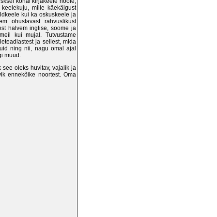
sksel kohal kirjakeele hoole,
 keelekuju, mille käekäigust
ldkeele kui ka oskuskeele ja
 ohustavast rahvuslikust
lest halvem inglise, soome ja
i meil kui mujal. Tutvustame
eteadlastest ja sellest, mida
id ning nii, nagu omal ajal
gi muud.
ik see oleks huvitav, vajalik ja
vik ennekõike noortest. Oma