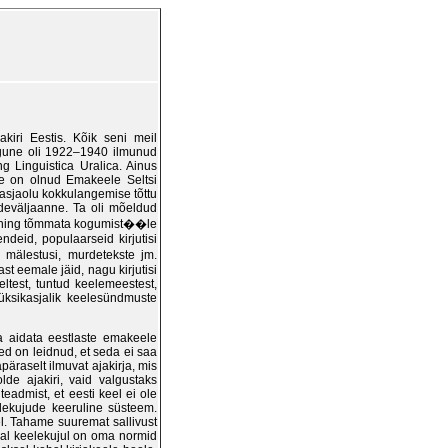
kiri Eestis. Kõik seni meil
sugune oli 1922–1940 ilmunud
g Linguistica Uralica. Ainus
ne on olnud Emakeele Seltsi
asjaolu kokkulangemise tõttu
deväljaanne. Ta oli mõeldud
d ning tõmmata kogumist��le
deid, populaarseid kirjutisi
 mälestusi, murdetekste jm.
st eemale jäid, nagu kirjutisi
test, tuntud keelemeestest,
üksikasjalik keelesündmuste
a aidata eestlaste emakeele
med on leidnud, et seda ei saa
raselt ilmuvat ajakirja, mis
de ajakiri, vaid valgustaks
admist, et eesti keel ei ole
elekujude keeruline süsteem.
l. Tahame suuremat sallivust
gal keelekujul on oma normid