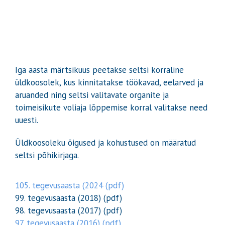
Iga aasta märtsikuus peetakse seltsi korraline
üldkoosolek, kus kinnitatakse töökavad, eelarved ja
aruanded ning seltsi valitavate organite ja
toimeisikute voliaja lõppemise korral valitakse need
uuesti.
Üldkoosoleku õigused ja kohustused on määratud
seltsi põhikirjaga.
105. tegevusaasta (2024 (pdf)
99. tegevusaasta (2018) (pdf)
98. tegevusaasta (2017) (pdf)
97. tegevusaasta (2016) (pdf)