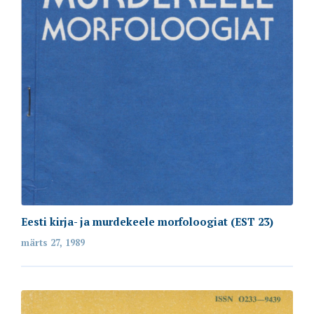
annika.oherde@emakeeleselts.ee
Lahtiolekuajad
Palume külastus varem kokku leppida.
Rekvisiidid
Registrikood: 80075963
Arvelduskonto: EE862200001120045326
Eesti kirja- ja murdekeele morfoloogiat (EST 23)
märts 27, 1989
web by Avocado
© Copyright 2020. Kõik õigused kaitstud.