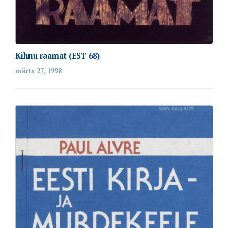
Kihnu raamat (EST 68)
Emakeele Selts
märts 27, 1998
Roosikrantsi 6
10119 Tallinn
Vaata kaarti
Kontakt
es@emakeeleselts.ee
www.emakeeleselts.ee
teadussekretär Marit Alas
marit.alas@emakeeleselts.ee
raamatukogu juhataja Annika Oherde