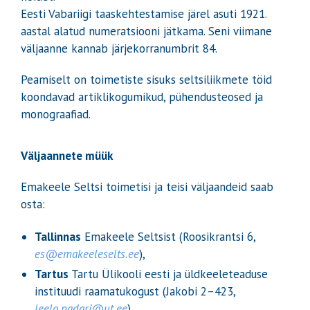
Eesti Vabariigi taaskehtestamise järel asuti 1921.
aastal alatud numeratsiooni jätkama.
Seni viimane
väljaanne kannab järjekorranumbrit 84.
Peamiselt on toimetiste sisuks seltsiliikmete töid
koondavad artiklikogumikud, pühendusteosed ja
monograafiad.
Väljaannete müük
Emakeele Seltsi toimetisi ja teisi väljaandeid saab
osta:
Tallinnas
Emakeele Seltsist (Roosikrantsi 6,
es@emakeeleselts.ee
),
Tartus
Tartu Ülikooli eesti ja üldkeeleteaduse
instituudi raamatukogust (Jakobi 2–423,
leelo.padari@ut.ee
).