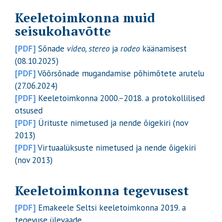
Keeletoimkonna muid
seisukohavõtte
[PDF]
Sõnade
video, stereo
ja
rodeo
käänamisest
(08.10.2025)
[PDF]
Võõrsõnade mugandamise põhimõtete arutelu
(27.06.2024)
[PDF]
Keeletoimkonna 2000.–2018. a protokollilised
otsused
[PDF]
Ürituste nimetused ja nende õigekiri (nov
2013)
[PDF]
Virtuaalüksuste nimetused ja nende õigekiri
(nov 2013)
Keeletoimkonna tegevusest
[PDF]
Emakeele Seltsi keeletoimkonna 2019. a
tegevuse ülevaade