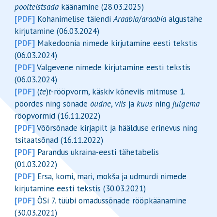
poolteistsada
käänamine (28.03.2025)
[PDF]
Kohanimelise täiendi
Araabia
/
araabia
algustähe
kirjutamine (06.03.2024)
[PDF]
Makedoonia nimede kirjutamine eesti tekstis
(06.03.2024)
[PDF]
Valgevene nimede kirjutamine eesti tekstis
(06.03.2024)
[PDF]
(
te
)
t
-rööpvorm, käskiv kõneviis mitmuse 1.
pöördes ning sõnade
õudne
,
viis
ja
kuus
ning
julgema
rööpvormid (16.11.2022)
[PDF]
Võõrsõnade kirjapilt ja häälduse erinevus ning
tsitaatsõnad (16.11.2022)
[PDF]
Parandus ukraina-eesti tähetabelis
(01.03.2022)
[PDF]
Ersa, komi, mari, mokša ja udmurdi nimede
kirjutamine eesti tekstis (30.03.2021)
[PDF]
ÕSi 7. tüübi omadussõnade rööpkäänamine
(30.03.2021)