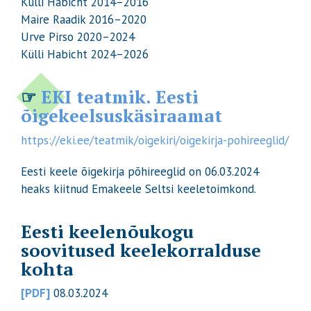
Külli Habicht 2014–2016
Maire Raadik 2016–2020
Urve Pirso 2020–2024
Külli Habicht 2024–2026
☞
EKI teatmik.
Eesti
õigekeelsuskäsiraamat
https://eki.ee/teatmik/oigekiri/oigekirja-pohireeglid/
Eesti keele õigekirja põhireeglid on 06.03.2024
heaks kiitnud Emakeele Seltsi keeletoimkond.
Eesti keelenõukogu
soovitused keelekorralduse
kohta
[PDF]
08.03.2024