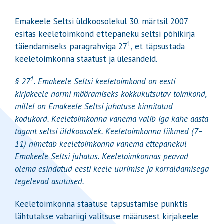
Emakeele Seltsi üldkoosolekul 30. märtsil 2007
esitas keeletoimkond ettepaneku seltsi põhikirja
1
täiendamiseks paragrahviga 27
, et täpsustada
keeletoimkonna staatust ja ülesandeid.
1
§ 27
. Emakeele Seltsi keeletoimkond on eesti
kirjakeele normi määramiseks kokkukutsutav toimkond,
millel on Emakeele Seltsi juhatuse kinnitatud
kodukord. Keeletoimkonna vanema valib iga kahe aasta
tagant seltsi üldkoosolek. Keeletoimkonna liikmed (7–
11) nimetab keeletoimkonna vanema ettepanekul
Emakeele Seltsi juhatus. Keeletoimkonnas peavad
olema esindatud eesti keele uurimise ja korraldamisega
tegelevad asutused.
Keeletoimkonna staatuse täpsustamise punktis
lähtutakse vabariigi valitsuse määrusest kirjakeele