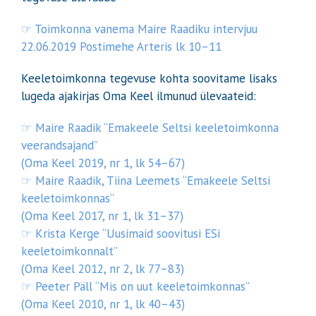
☞ Toimkonna vanema Maire Raadiku intervjuu
22.06.2019 Postimehe Arteris lk 10–11
Keeletoimkonna tegevuse kohta soovitame lisaks
lugeda ajakirjas Oma Keel ilmunud ülevaateid:
☞ Maire Raadik “Emakeele Seltsi keeletoimkonna
veerandsajand”
(Oma Keel 2019, nr 1, lk 54–67)
☞ Maire Raadik, Tiina Leemets “Emakeele Seltsi
keeletoimkonnas”
(Oma Keel 2017, nr 1, lk 31–37)
☞ Krista Kerge “Uusimaid soovitusi ESi
keeletoimkonnalt”
(Oma Keel 2012, nr 2, lk 77–83)
☞ Peeter Päll “Mis on uut keeletoimkonnas”
(Oma Keel 2010, nr 1, lk 40–43)