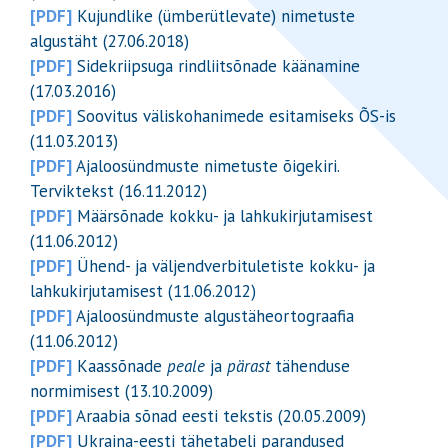
[PDF]
Kujundlike (ümberütlevate) nimetuste
algustäht (27.06.2018)
[PDF]
Sidekriipsuga rindliitsõnade käänamine
(17.03.2016)
[PDF]
Soovitus väliskohanimede esitamiseks ÕS-is
(11.03.2013)
[PDF]
Ajaloosündmuste nimetuste õigekiri.
Terviktekst (16.11.2012)
[PDF]
Määrsõnade kokku- ja lahkukirjutamisest
(11.06.2012)
[PDF]
Ühend- ja väljendverbituletiste kokku- ja
lahkukirjutamisest (11.06.2012)
[PDF]
Ajaloosündmuste algustäheortograafia
(11.06.2012)
[PDF]
Kaassõnade
peale
ja
pärast
tähenduse
normimisest (13.10.2009)
[PDF]
Araabia sõnad eesti tekstis (20.05.2009)
[PDF]
Ukraina-eesti tähetabeli parandused