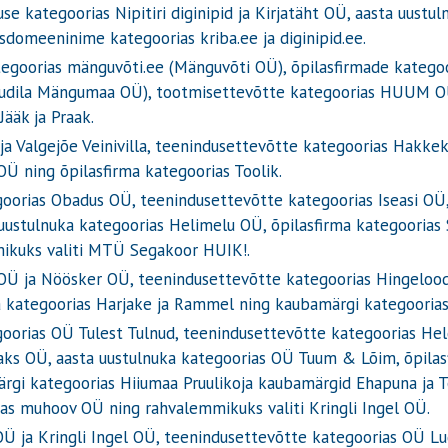
use kategoorias Nipitiri diginipid ja Kirjatäht OÜ, aasta uustu
sdomeeninime kategoorias kriba.ee ja diginipid.ee.
egoorias mänguvõti.ee (Mänguvõti OÜ), õpilasfirmade kategoo
(Vudila Mängumaa OÜ), tootmisettevõtte kategoorias HUUM OÜ
ääk ja Praak.
ja Valgejõe Veinivilla, teenindusettevõtte kategoorias Hakk
OÜ ning õpilasfirma kategoorias Toolik.
oorias Obadus OÜ, teenindusettevõtte kategoorias Iseasi OÜ,
a uustulnuka kategoorias Helimelu OÜ, õpilasfirma kategooria
ikuks valiti MTÜ Segakoor HUIK!.
i OÜ ja Nöösker OÜ, teenindusettevõtte kategoorias Hingelo
 kategoorias Harjake ja Rammel ning kaubamärgi kategoorias
goorias OÜ Tulest Tulnud, teenindusettevõtte kategoorias 
maks OÜ, aasta uustulnuka kategoorias OÜ Tuum & Lõim, õpilas
ärgi kategoorias Hiiumaa Pruulikoja kaubamärgid Ehapuna ja T
rias muhoov OÜ ning rahvalemmikuks valiti Kringli Ingel OÜ.
Ü ja Kringli Ingel OÜ, teenindusettevõtte kategoorias OÜ L