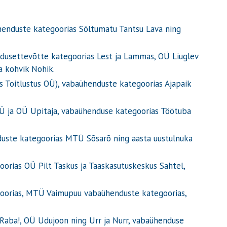
henduste kategoorias Sõltumatu Tantsu Lava ning
indusettevõtte kategoorias Lest ja Lammas, OÜ Liuglev
a kohvik Nohik.
s Toitlustus OÜ), vabaühenduste kategoorias Ajapaik
OÜ ja OÜ Upitaja, vabaühenduse kategoorias Töötuba
nduste kategoorias MTÜ Sõsarõ ning aasta uustulnuka
orias OÜ Pilt Taskus ja Taaskasutuskeskus Sahtel,
goorias, MTÜ Vaimupuu vabaühenduste kategoorias,
 Raba!, OÜ Udujoon ning Urr ja Nurr, vabaühenduse