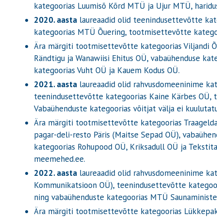
kategoorias Luumisõ Kõrd MTÜ ja Ujur MTÜ, haridus
2020. aasta
laureaadid olid teenindusettevõtte kat
kategoorias MTÜ Õuering, tootmisettevõtte kategoori
Ära märgiti tootmisettevõtte kategoorias Viljandi
Rändtigu ja Wanawiisi Ehitus OÜ, vabaühenduse kate
kategoorias Vuht OÜ ja Kauem Kodus OÜ.
2021. aasta
laureaadid olid rahvusdomeeninime kate
teenindusettevõtte kategoorias Kaine Kärbes OÜ, t
Vabaühenduste kategoorias võitjat välja ei kuulutat
Ära märgiti tootmisettevõtte kategoorias Traageld
pagar-deli-resto Päris (Maitse Sepad OÜ), vabaühend
kategoorias Rohupood OÜ, Kriksadull OÜ ja Tekstita
meemehed.ee.
2022. aasta
laureaadid olid rahvusdomeeninime kate
Kommunikatsioon OÜ), teenindusettevõtte kategooria
ning vabaühenduste kategoorias MTÜ Saunaministe
Ära märgiti tootmisettevõtte kategoorias Lükkepa