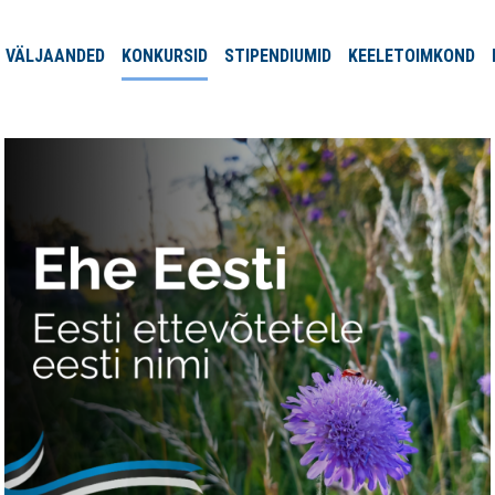
VÄLJA
ANDED
KONKURSID
STIPENDIUMID
KEELE
TOIMKOND