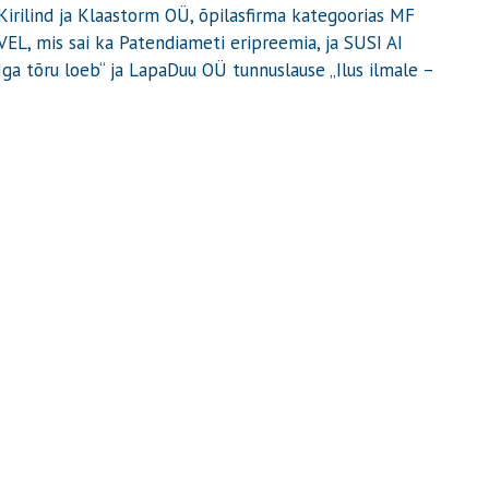
Kirilind ja Klaastorm OÜ, õpilasfirma kategoorias MF
EL, mis sai ka Patendiameti eripreemia, ja SUSI AI
Iga tõru loeb“ ja LapaDuu OÜ tunnuslause „Ilus ilmale –