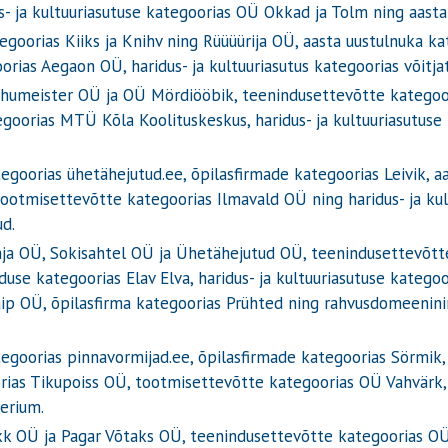
- ja kultuuriasutuse kategoorias OÜ Okkad ja Tolm ning aast
egoorias Kiiks ja Knihv ning Rüüüürija OÜ, aasta uustulnuka
as Aegaon OÜ, haridus- ja kultuuriasutus kategoorias võitjat 
 Õhumeister OÜ ja OÜ Mördiööbik, teenindusettevõtte kategoo
goorias MTÜ Kõla Koolituskeskus, haridus- ja kultuuriasutuse
goorias ühetähejutud.ee, õpilasfirmade kategoorias Leivik, 
ootmisettevõtte kategoorias Ilmavald OÜ ning haridus- ja ku
ud.
aja OÜ, Sokisahtel OÜ ja Ühetähejutud OÜ, teenindusettevõtte
use kategoorias Elav Elva, haridus- ja kultuuriasutuse katego
ip OÜ, õpilasfirma kategoorias Prühted ning rahvusdomeeninime
goorias pinnavormijad.ee, õpilasfirmade kategoorias Sörmik, 
s Tikupoiss OÜ, tootmisettevõtte kategoorias OÜ Vahvärk, ha
erium.
kk OÜ ja Pagar Võtaks OÜ, teenindusettevõtte kategoorias O