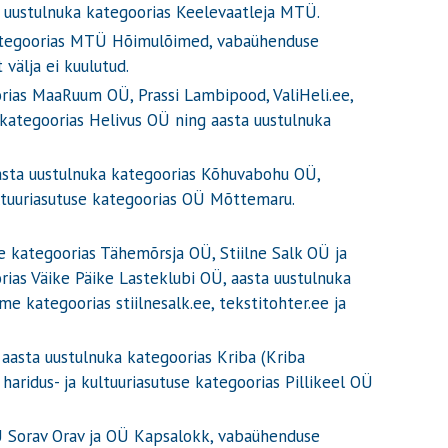
a uustulnuka kategoorias Keelevaatleja MTÜ.
 kategoorias MTÜ Hõimulõimed, vabaühenduse
välja ei kuulutud.
rias MaaRuum OÜ, Prassi Lambipood, ValiHeli.ee,
 kategoorias Helivus OÜ ning aasta uustulnuka
aasta uustulnuka kategoorias Kõhuvabohu OÜ,
ltuuriasutuse kategoorias OÜ Mõttemaru.
 kategoorias Tähemõrsja OÜ, Stiilne Salk OÜ ja
orias Väike Päike Lasteklubi OÜ, aasta uustulnuka
 kategoorias stiilnesalk.ee, tekstitohter.ee ja
aasta uustulnuka kategoorias Kriba (Kriba
ridus- ja kultuuriasutuse kategoorias Pillikeel OÜ
Ü Sorav Orav ja OÜ Kapsalokk, vabaühenduse