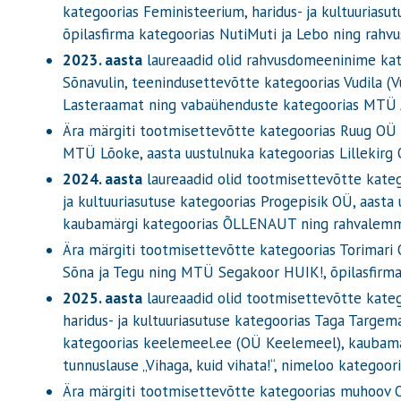
kategoorias Feministeerium, haridus- ja kultuuriasut
õpilasfirma kategoorias NutiMuti ja Lebo ning rahvu
2023. aasta
laureaadid olid rahvusdomeeninime kat
Sõnavulin, teenindusettevõtte kategoorias Vudila 
Lasteraamat ning vabaühenduste kategoorias MTÜ J
Ära märgiti tootmisettevõtte kategoorias Ruug OÜ 
MTÜ Lõoke, aasta uustulnuka kategoorias Lillekirg 
2024. aasta
laureaadid olid tootmisettevõtte kateg
ja kultuuriasutuse kategoorias Progepisik OÜ, aast
kaubamärgi kategoorias ÕLLENAUT ning rahvalemm
Ära märgiti tootmisettevõtte kategoorias Torimar
Sõna ja Tegu ning MTÜ Segakoor HUIK!, õpilasfirma
2025. aasta
laureaadid olid tootmisettevõtte kate
haridus- ja kultuuriasutuse kategoorias Taga Targe
kategoorias keelemeel.ee
(OÜ Keelemeel)
, kaubam
tunnuslause „Vihaga, kuid vihata!“, nimeloo kategoo
Ära märgiti tootmisettevõtte kategoorias muhoov O