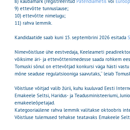
8) kaubamärk (registreeritud
Patendiametis
või
Euroop
9) ettevõtte tunnuslause;
10) ettevõtte nimelugu;
11) rahva lemmik.
025
Kandidaatide saab kuni 15. septembrini 2026 esitada
S
2025
Nimevõistluse ühe eestvedaja, Keeleameti peadirekto
võiksime äri- ja ettevõttenimedesse saada rohkem eesti 
Tomuski sõnul on ettevõtjad konkursi väga hästi vastu
mõne seaduse regulatsiooniga saavutaks,“ leiab Tomusk
2025
Võistluse võitjad valib žürii, kuhu kuuluvad Eesti Inter
Emakeele Seltsi, Haridus- ja Teadusministeeriumi, Juni
emakeeleõpetajad.
Kategooriaülene rahva lemmik valitakse oktoobris inter
Võistluse tulemused tehakse teatavaks Emakeele Seltsi