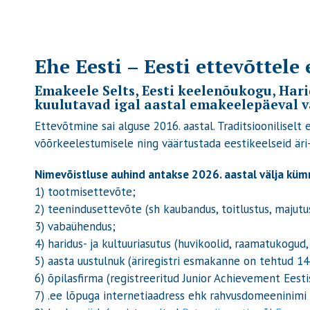
Ehe Eesti – Eesti ettevõttele 
Emakeele Selts, Eesti keelenõukogu, Hari
kuulutavad igal aastal emakeelepäeval väl
Ettevõtmine sai alguse 2016. aastal. Traditsioonilisel
võõrkeelestumisele ning väärtustada eestikeelseid äri
Nimevõistluse auhind antakse 2026. aastal välja küm
1) tootmisettevõte;
2) teenindusettevõte (sh kaubandus, toitlustus, majutu
3) vabaühendus;
4) haridus- ja kultuuriasutus (huvikoolid, raamatukogud
5) aasta uustulnuk (äriregistri esmakanne on tehtud 14
6) õpilasfirma (registreeritud Junior Achievement Eest
7) .ee lõpuga internetiaadress ehk rahvusdomeeninimi 