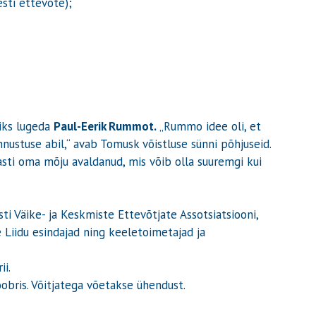
sti ettevõte);
iks lugeda
Paul-Eerik Rummot.
„Rummo idee oli, et
nnustuse abil,“ avab Tomusk võistluse sünni põhjuseid.
asti oma mõju avaldanud, mis võib olla suuremgi kui
sti Väike- ja Keskmiste Ettevõtjate Assotsiatsiooni,
 Liidu esindajad ning keeletoimetajad ja
ii.
obris. Võitjatega võetakse ühendust.