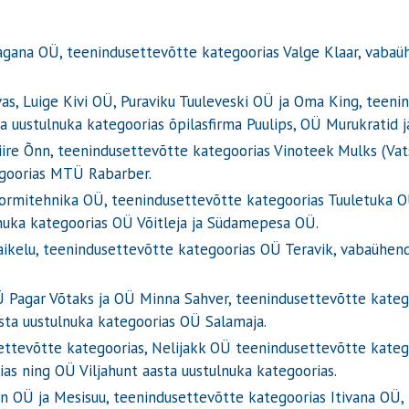
agana OÜ, teenindusettevõtte kategoorias Valge Klaar, vabaü
vas, Luige Kivi OÜ, Puraviku Tuuleveski OÜ ja Oma King, teen
uustulnuka kategoorias õpilasfirma Puulips, OÜ Murukratid j
iire Õnn, teenindusettevõtte kategoorias Vinoteek Mulks (Vat
egoorias MTÜ Rabarber.
 Tormitehnika OÜ, teenindusettevõtte kategoorias Tuuletuka 
nuka kategoorias OÜ Võitleja ja Südamepesa OÜ.
aikelu, teenindusettevõtte kategoorias OÜ Teravik, vabaühe
 Pagar Võtaks ja OÜ Minna Sahver, teenindusettevõtte katego
ta uustulnuka kategoorias OÜ Salamaja.
ttevõtte kategoorias, Nelijakk OÜ teenindusettevõtte kate
as ning OÜ Viljahunt aasta uustulnuka kategoorias.
n OÜ ja Mesisuu, teenindusettevõtte kategoorias Itivana OÜ,