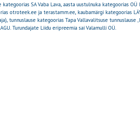
e kategoorias SA Vaba Lava, aasta uustulnuka kategoorias OÜ 
rias otroteek.ee ja terastamm.ee, kaubamärgi kategoorias LÄV
ja), tunnuslause kategoorias Tapa Vallavalitsuse tunnuslause „
KAGU. Turundajate Liidu eripreemia sai Valamulli OÜ.