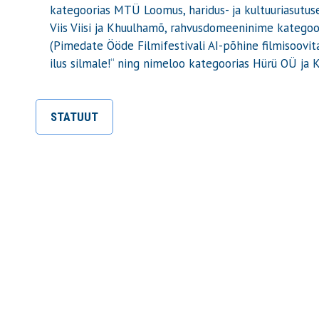
kategoorias MTÜ Loomus, haridus- ja kultuuriasutus
Viis Viisi ja Khuulhamõ, rahvusdomeeninime kategoo
(Pimedate Ööde Filmifestivali AI-põhine filmisoovita
ilus silmale!“ ning nimeloo kategoorias Hürü OÜ ja 
STATUUT
Emakeele Selts
Roosikrantsi 6
10119 Tallinn
Vaata kaarti