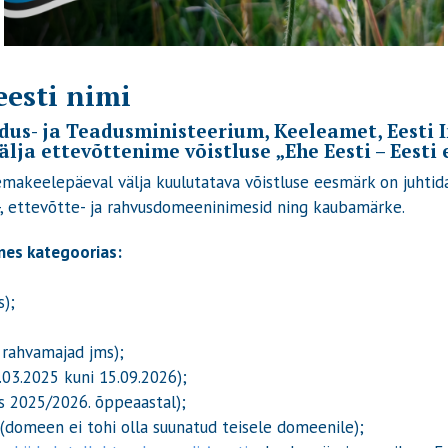
eesti nimi
dus- ja Teadusministeerium, Keeleamet, Eesti 
ja ettevõttenime võistluse „Ehe Eesti – Eesti e
t emakeelepäeval välja kuulutatava võistluse eesmärk on juhtid
-, ettevõtte- ja rahvusdomeeninimesid ning kaubamärke.
nes kategoorias:
s);
, rahvamajad jms);
.03.2025 kuni 15.09.2026);
is 2025/2026. õppeaastal);
(domeen ei tohi olla suunatud teisele domeenile);