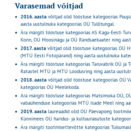
Varasemad võitjad
2016. aasta
võitjad olid tööstuse kategoorias Puup
aasta uustulnuka kategoorias OÜ Tulõtungal.
Ära märgiti tööstuse kategoorias AS Kagu-Eesti Tur
Konn, OÜ Moosinägu ja OÜ Rändsaekaater ning aasta 
2017. aasta
võitjad olid tööstuse kategoorias OÜ H
(MTÜ Eesti Fotopärand) ning aasta uustulnuka kat
Ära märgiti tööstuse kategoorias Taruvabrik OÜ ja
Ratastel MTÜ ja MTÜ Loodusring ning aasta uustul
2018. aasta
võitjad olid tööstuse kategoorias OÜ V
kategoorias OÜ Meelekoda.
Ära märgiti tööstuse kategoorias Matsimoka OÜ, OÜ
vabaühenduse kategoorias MTÜ Isade Meel ning aas
2019. aasta
laureaadid olid OÜ Päevapoeg tootmise
Künnimees OÜ haridus- ja kultuuriasutuste kategoori
Ära märgiti tootmisettevõtte kategoorias Tuisumasi