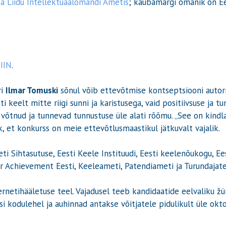
a Liidu Intellektuaalomandi Ametis
; kaubamärgi omanik on Ee
IIN
.
ri
Ilmar Tomuski
sõnul võib ettevõtmise kontseptsiooni autor
keelt mitte riigi sunni ja karistusega, vaid positiivsuse ja tu
 võtnud ja tunnevad tunnustuse üle alati rõõmu. „See on kindl
, et konkurss on meie ettevõtlusmaastikul jätkuvalt vajalik.
neti Sihtasutuse, Eesti Keele Instituudi, Eesti keelenõukogu, Ee
or Achievement Eesti, Keeleameti, Patendiameti ja Turundajate
netihääletuse teel. Vajadusel teeb kandidaatide eelvaliku žür
 kodulehel ja auhinnad antakse võitjatele pidulikult üle okto