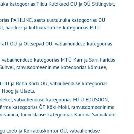
lnuka kategoorias Tiidu Kuldkäed OÜ ja OÜ Stilingvist,
rias PAKILINE, aasta uustulnuka kategoorias OÜ
, haridus- ja kultuuriasutuse kategoorias MTÜ
ekratt OÜ ja Ottsepad OÜ, vabaühenduse kategoorias
 vabaühenduse kategoorias MTÜ Kärr ja Surr, haridus-
s Suhvel, rahvusdomeeninime kategoorias kõmu.ee,
od OÜ ja Boba Koda OÜ, vabaühenduse kategoorias
 Hoog ja Ulaelu.
Heldeke!, vabaühenduse kategoorias MTÜ EDUSOON,
firma kategoorias
ÕF
Köki-Möki, rahvusdomeeninime
õrvanina, tunnuslause kategoorias Kadrina Saunaklubi
ugu Loeb ja Korralduskontor OÜ, vabaühenduse