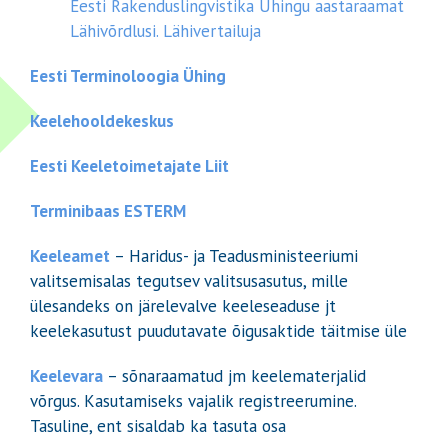
Eesti Rakenduslingvistika Ühingu aastaraamat
Lähivõrdlusi. Lähivertailuja
Eesti Terminoloogia Ühing
Keelehooldekeskus
Eesti Keeletoimetajate Liit
Terminibaas ESTERM
Keeleamet
– Haridus- ja Teadusministeeriumi
valitsemisalas tegutsev valitsusasutus, mille
ülesandeks on järelevalve keeleseaduse jt
keelekasutust puudutavate õigusaktide täitmise üle
Keelevara
– sõnaraamatud jm keelematerjalid
võrgus. Kasutamiseks vajalik registreerumine.
Tasuline, ent sisaldab ka tasuta osa