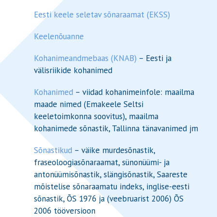
Eesti keele seletav sõnaraamat (EKSS)
Keelenõuanne
Kohanimeandmebaas (KNAB)
– Eesti ja
välisriikide kohanimed
Kohanimed
– viidad kohanimeinfole: maailma
maade nimed (Emakeele Seltsi
keeletoimkonna soovitus), maailma
kohanimede sõnastik, Tallinna tänavanimed jm
Sõnastikud
– väike murdesõnastik,
fraseoloogiasõnaraamat, sünonüümi- ja
antonüümisõnastik, slängisõnastik, Saareste
mõistelise sõnaraamatu indeks, inglise-eesti
sõnastik, ÕS 1976 ja (veebruarist 2006) ÕS
2006 tööversioon