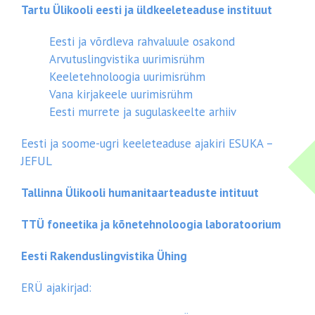
Tartu Ülikooli eesti ja üldkeeleteaduse instituut
Eesti ja võrdleva rahvaluule osakond
Arvutuslingvistika uurimisrühm
Keeletehnoloogia uurimisrühm
Vana kirjakeele uurimisrühm
Eesti murrete ja sugulaskeelte arhiiv
Eesti ja soome-ugri keeleteaduse ajakiri ESUKA –
JEFUL
Tallinna Ülikooli humanitaarteaduste intituut
TTÜ foneetika ja kõnetehnoloogia laboratoorium
Eesti Rakenduslingvistika Ühing
ERÜ ajakirjad: