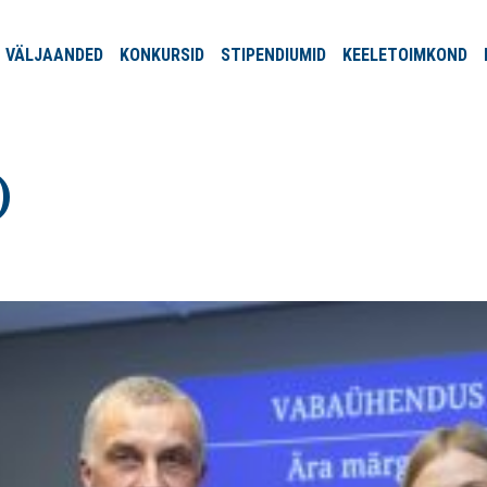
VÄLJA
ANDED
KONKURSID
STIPENDIUMID
KEELE
TOIMKOND
)