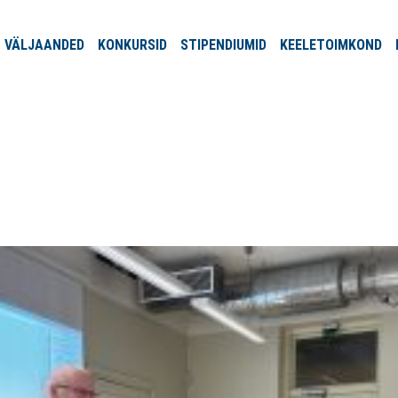
VÄLJA
ANDED
KONKURSID
STIPENDIUMID
KEELE
TOIMKOND