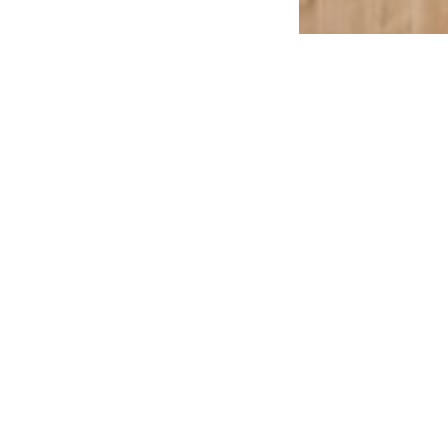
Emakeele Selts
Roosikrantsi 6
10119 Tallinn
Vaata kaarti
Kontakt