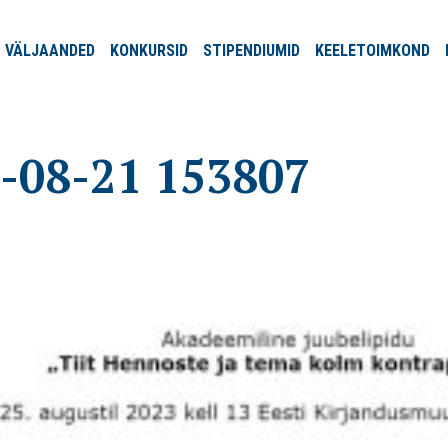
VÄLJA
ANDED
KONKURSID
STIPENDIUMID
KEELE
TOIMKOND
-08-21 153807