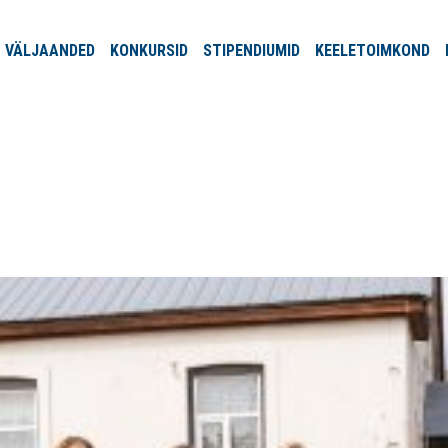
VÄLJA
ANDED
KONKURSID
STIPENDIUMID
KEELE
TOIMKOND