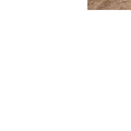
Emakeele Selts
Roosikrantsi 6
10119 Tallinn
Vaata kaarti
Kontakt