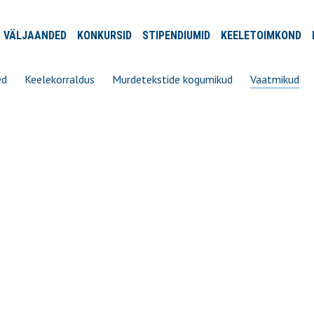
VÄLJA
ANDED
KONKURSID
STIPENDIUMID
KEELE
TOIMKOND
ed
Keelekorraldus
Murdetekstide kogumikud
Vaatmikud