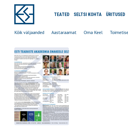
TEATED
SELTSI
KOHTA
ÜRITUSED
Kõik väljaanded
Aastaraamat
Oma Keel
Toimetis