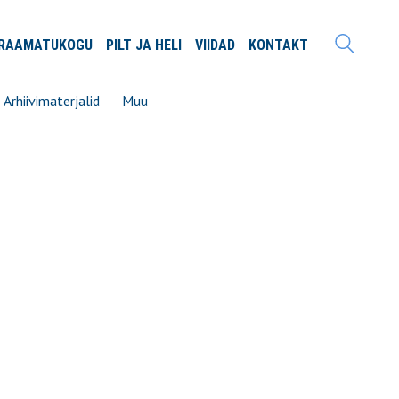
RAAMATU
KOGU
PILT JA
HELI
VIIDAD
KONTAKT
Arhiivimaterjalid
Muu