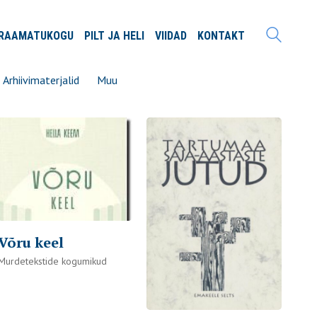
RAAMATU
KOGU
PILT JA
HELI
VIIDAD
KONTAKT
Arhiivimaterjalid
Muu
Võru keel
Murdetekstide kogumikud