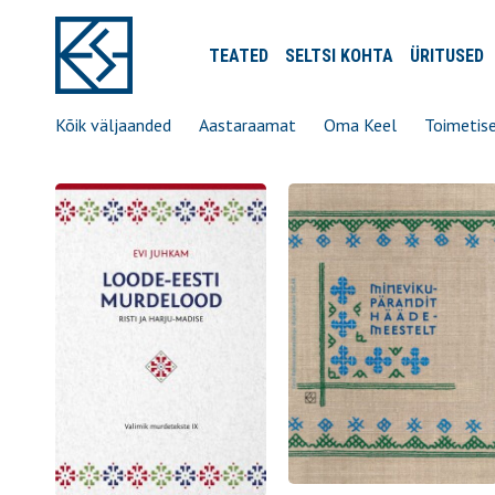
TEATED
SELTSI
KOHTA
ÜRITUSED
Kõik väljaanded
Aastaraamat
Oma Keel
Toimetis