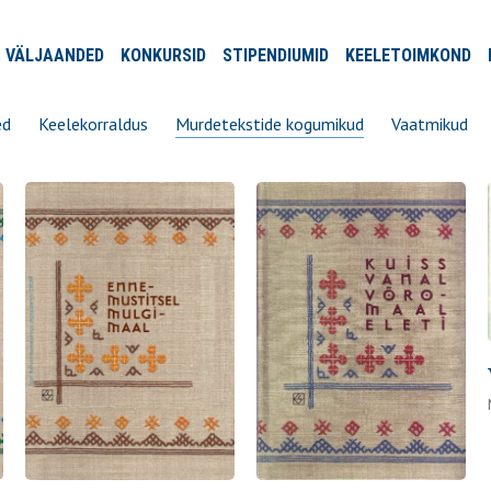
VÄLJA
ANDED
KONKURSID
STIPENDIUMID
KEELE
TOIMKOND
ed
Keelekorraldus
Murdetekstide kogumikud
Vaatmikud