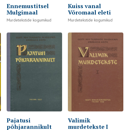
Kuiss vanal
Ennemustitsel
Võromaal eleti
Mulgimaal
Murdetekstide kogumikud
Murdetekstide kogumikud
Pajatusi
Valimik
põhjarannikult
murdetekste I