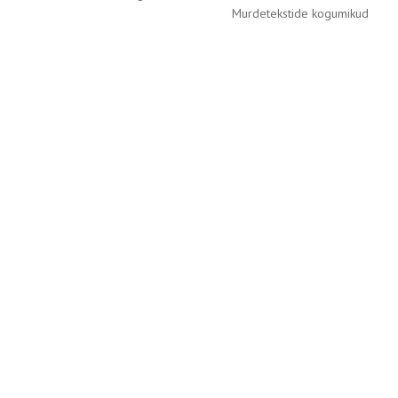
Murdetekstide kogumikud
Emakeele Selts
Roosikrantsi 6
10119 Tallinn
Vaata kaarti
Kontakt