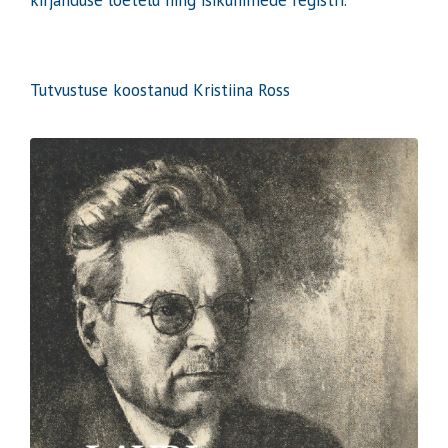
kirjanduse loetelu ning isikunimede registri.
Tutvustuse koostanud Kristiina Ross