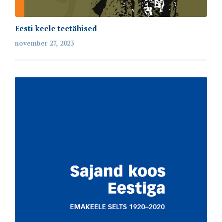
Eesti keele teetähised
november 27, 2023