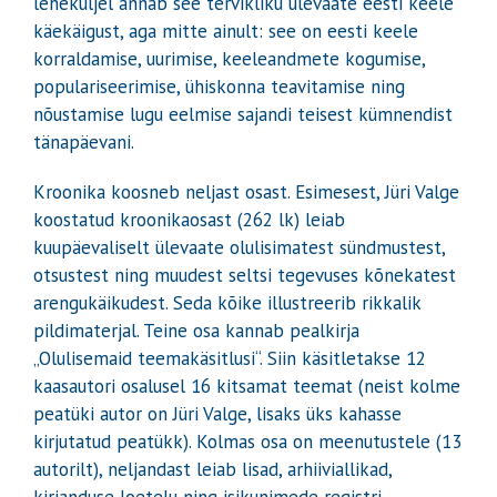
leheküljel annab see tervikliku ülevaate eesti keele
käekäigust, aga mitte ainult: see on eesti keele
korraldamise, uurimise, keeleandmete kogumise,
populariseerimise, ühiskonna teavitamise ning
nõustamise lugu eelmise sajandi teisest kümnendist
tänapäevani.
Kroonika koosneb neljast osast. Esimesest, Jüri Valge
koostatud kroonikaosast (262 lk) leiab
kuupäevaliselt ülevaate olulisimatest sündmustest,
otsustest ning muudest seltsi tegevuses kõnekatest
arengukäikudest. Seda kõike illustreerib rikkalik
pildimaterjal. Teine osa kannab pealkirja
„Olulisemaid teemakäsitlusi“. Siin käsitletakse 12
kaasautori osalusel 16 kitsamat teemat (neist kolme
peatüki autor on Jüri Valge, lisaks üks kahasse
kirjutatud peatükk). Kolmas osa on meenutustele (13
autorilt), neljandast leiab lisad, arhiiviallikad,