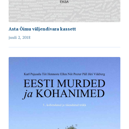
Asta Õimu väljendivara kassett
juuli 2, 2018