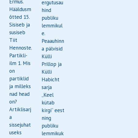
Ermus.
ergutusau
Hääldusm
hind
õtted 15.
publiku
Sisiseb ja
lemmikul
susiseb
e.
Tiit
Peaauhinn
Hennoste.
a pälvisid
Partikli-
Külli
ilm 1. Mis
Prillop ja
on
Külli
partiklid
Habicht
ja milleks
sarja
nad head
„Keel
on?
kütab
Artiklisarj
kirgi“ eest
a
ning
sissejuhat
publiku
useks
lemmikuk