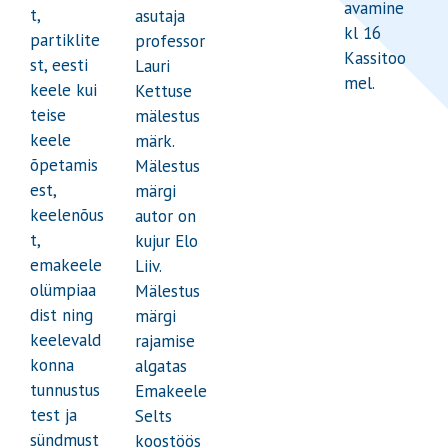
avamine
t,
asutaja
kl 16
partiklite
professor
Kassitoo
st, eesti
Lauri
mel.
keele kui
Kettuse
teise
mälestus
keele
märk.
õpetamis
Mälestus
est,
märgi
keelenõus
autor on
t,
kujur Elo
emakeele
Liiv.
olümpiaa
Mälestus
dist ning
märgi
keelevald
rajamise
konna
algatas
tunnustus
Emakeele
test ja
Selts
sündmust
koostöös