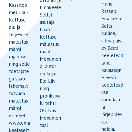
Huno
Kassitoo
Emakeele
Rätsep,
mel. Lauri
Seltsi
Emakeele
Kettuse
asutaja
Seltsi
elu ja
Lauri
auliige,
tegevuse,
Kettuse
silmapaist
mälestus
mälestus
ev Eesti
märgi
märk.
keeletead
rajamise
Monumen
lane,
ning selle
di autor
kauaaegn
toetajate
on kujur
e eesti
ga saab
Elo Liiv
keeletead
lähemalt
ning
use
tutvuda
pronksiva
uuendaja
mälestus
lu tehti
ja
märgi
OÜ Uus
järjepidev
erilehel
Monumen
use
www.ema
taal
hoidja.
keeleselt