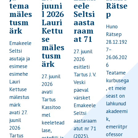
tema
juuni
eele
Rätse
mäles
l 2026
Seltsi
p
tusm
Lauri
aasta
Huno
ärk
Kettu
raam
Rätsep
se
at 71
28.12.192
Emakeele
mäles
7–
Seltsi
27. juunil
tusm
26.06.202
asutaja ja
2026
ärk
6
esimese
esitleti
Teatame
esimehe
Tartus J. V.
27. juunil
kurbusega
Lauri
Veski
2026
, et meie
Kettuse
päeval
avati
seast on
mälestus
värsket
Tartus
lahkunud
märk
Emakeele
Kassitoo
akadeemi
avati 27.
Seltsi
mel
k,
juunil
aastaraam
keeletead
emeriitpr
2026
atut nr 71
lase,
ofessor
Tartus
(2025).
estofiili ja