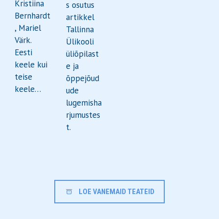
Kristiina
s osutus
Bernhardt
artikkel
, Mariel
Tallinna
Värk.
Ülikooli
Eesti
üliõpilast
keele kui
e ja
teise
õppejõud
keele…
ude
lugemisha
rjumustes
t.
LOE VANEMAID TEATEID