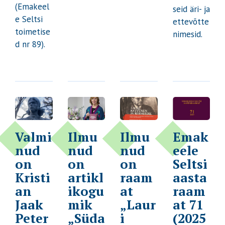
(Emakeel
seid äri- ja
e Seltsi
ettevõtte
toimetise
nimesid.
d nr 89).
Valmi
Ilmu
Ilmu
Emak
nud
nud
nud
eele
on
on
on
Seltsi
Kristi
artikl
raam
aasta
an
ikogu
at
raam
Jaak
mik
„Laur
at 71
Peter
„Süda
i
(2025