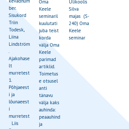
kevadnum
Oma
Ülikoolis
ber.
Keele
Silva
Sisukord
seminaril
majas (S-
Triin
kuulutati
240) Oma
Todesk,
juba teist
Keele
Liina
korda
seminar
Lindström
välja Oma
.
Keele
Ajakohase
parimad
lt
artiklid.
murretest
Toimetus
1.
e otsusel
Põhjaeest
anti
i ja
tänavu
lõunaeest
välja kaks
i
auhinda:
murretest
peaauhind
Liis
ja