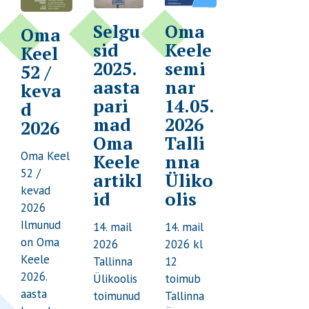
Selgu
Oma
Oma
sid
Keele
Keel
2025.
semi
52 /
aasta
nar
keva
pari
14.05.
d
mad
2026
2026
Oma
Talli
Oma Keel
Keele
nna
52 /
artikl
Üliko
kevad
id
olis
2026
Ilmunud
14. mail
14. mail
on Oma
2026
2026 kl
Keele
Tallinna
12
2026.
Ülikoolis
toimub
aasta
toimunud
Tallinna