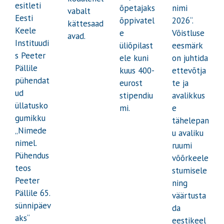
esitleti
õpetajaks
nimi
vabalt
Eesti
õppivatel
2026“.
kättesaad
Keele
e
Võistluse
avad.
Instituudi
üliõpilast
eesmärk
s Peeter
ele kuni
on juhtida
Pällile
kuus 400-
ettevõtja
pühendat
eurost
te ja
ud
stipendiu
avalikkus
üllatusko
mi.
e
gumikku
tähelepan
„Nimede
u avaliku
nimel.
ruumi
Pühendus
võõrkeele
teos
stumisele
Peeter
ning
Pällile 65.
väärtusta
sünnipäev
da
aks“
eestikeel