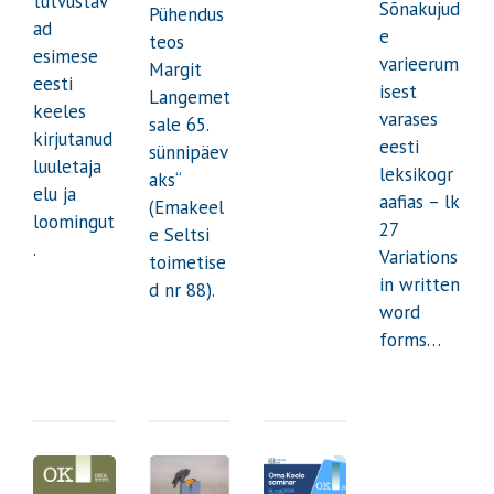
tutvustav
Sõnakujud
Pühendus
ad
e
teos
esimese
varieerum
Margit
eesti
isest
Langemet
keeles
varases
sale 65.
kirjutanud
eesti
sünnipäev
luuletaja
leksikogr
aks“
elu ja
aafias – lk
(Emakeel
loomingut
27
e Seltsi
.
Variations
toimetise
in written
d nr 88).
word
forms…