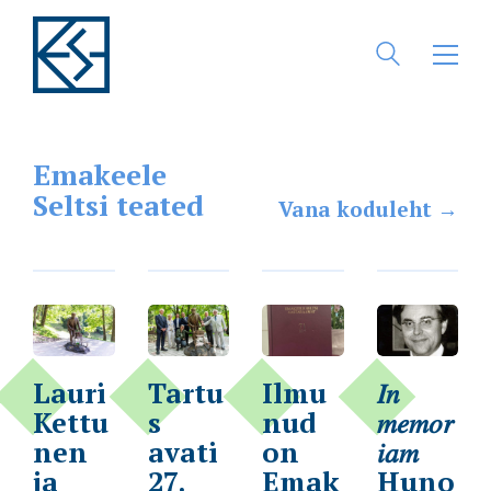
Emakeele
Seltsi teated
Vana koduleht →
Lauri
Tartu
Ilmu
𝐼𝑛
Kettu
s
nud
𝑚𝑒𝑚𝑜𝑟
nen
avati
on
𝑖𝑎𝑚
ja
27.
Emak
Huno