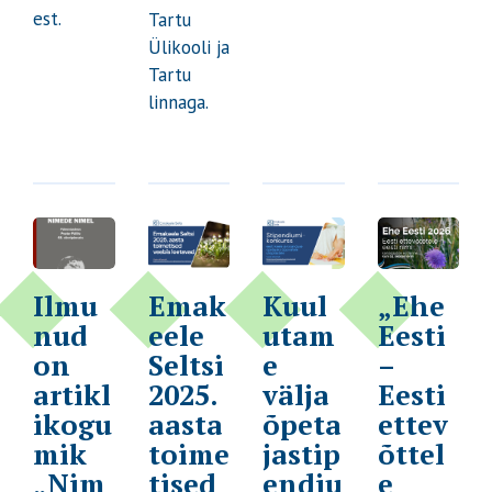
est.
Tartu
Ülikooli ja
Tartu
linnaga.
Ilmu
Emak
Kuul
„Ehe
nud
eele
utam
Eesti
on
Seltsi
e
–
artikl
2025.
välja
Eesti
ikogu
aasta
õpeta
ettev
mik
toime
jastip
õttel
„Nim
tised
endiu
e