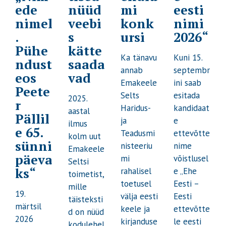
ede
nüüd
mi
eesti
nimel
veebi
konk
nimi
.
s
ursi
2026“
Pühe
kätte
Ka tänavu
Kuni 15.
ndust
saada
annab
septembr
eos
vad
Emakeele
ini saab
Peete
Selts
esitada
2025.
r
Haridus-
kandidaat
aastal
Pällil
ja
e
ilmus
e 65.
Teadusmi
ettevõtte
kolm uut
sünni
nisteeriu
nime
Emakeele
päeva
mi
võistlusel
Seltsi
ks“
rahalisel
e „Ehe
toimetist,
toetusel
Eesti –
mille
19.
välja eesti
Eesti
täisteksti
märtsil
keele ja
ettevõtte
d on nüüd
2026
kirjanduse
le eesti
kodulehel