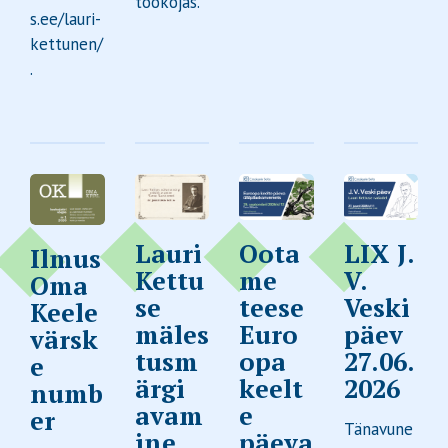
töökojas.
s.ee/lauri-
kettunen/
.
Lauri
Oota
LIX J.
Ilmus
Kettu
me
V.
Oma
se
teese
Veski
Keele
mäles
Euro
päev
värsk
tusm
opa
27.06.
e
ärgi
keelt
2026
numb
avam
e
er
Tänavune
ine
päeva