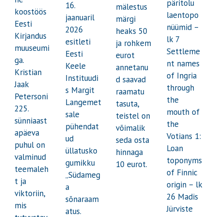
päritolu
16.
mälestus
koostöös
laentopo
jaanuaril
märgi
Eesti
nüümid –
2026
heaks 50
Kirjandus
lk 7
esitleti
ja rohkem
muuseumi
Settleme
Eesti
eurot
ga.
nt names
Keele
annetanu
Kristian
of Ingria
Instituudi
d saavad
Jaak
through
s Margit
raamatu
Petersoni
the
Langemet
tasuta,
225.
mouth of
sale
teistel on
sünniaast
the
pühendat
võimalik
apäeva
Votians 1:
ud
seda osta
puhul on
Loan
üllatusko
hinnaga
valminud
toponyms
gumikku
10 eurot.
teemaleh
of Finnic
„Südameg
t ja
origin – lk
a
viktoriin,
26 Madis
sõnaraam
mis
Jürviste
atus.