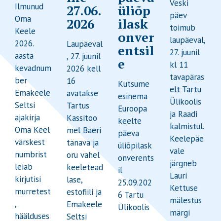
Veski
Ilmunud
27.06.
üliõp
päev
Oma
2026
ilask
toimub
Keele
onver
laupäeval,
2026.
Laupäeval
entsil
27. juunil
aasta
, 27. juunil
e
kl 11
kevadnum
2026 kell
tavapäras
ber
16
Kutsume
elt Tartu
Emakeele
avatakse
esinema
Ülikoolis
Seltsi
Tartus
Euroopa
ja Raadi
ajakirja
Kassitoo
keelte
kalmistul.
Oma Keel
mel Baeri
päeva
Keelepäe
värskest
tänava ja
üliõpilask
vale
numbrist
oru vahel
onverents
järgneb
leiab
keeletead
il
Lauri
kirjutisi
lase,
25.09.202
Kettuse
murretest
estofiili ja
6 Tartu
mälestus
,
Emakeele
Ülikoolis
märgi
häälduses
Seltsi