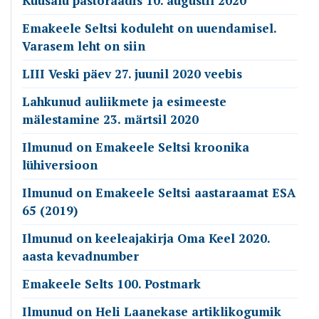
Kuusalu pastoraadis 10. augustil 2020
Emakeele Seltsi koduleht on uuendamisel.
Varasem leht on siin
LIII Veski päev 27. juunil 2020 veebis
Lahkunud auliikmete ja esimeeste
mälestamine 23. märtsil 2020
Ilmunud on Emakeele Seltsi kroonika
lühiversioon
Ilmunud on Emakeele Seltsi aastaraamat ESA
65 (2019)
Ilmunud on keeleajakirja Oma Keel 2020.
aasta kevadnumber
Emakeele Selts 100. Postmark
Ilmunud on Heli Laanekase artiklikogumik