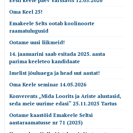
Eesti keele päev Varssavis 12.03.2026
Oma Keel 25!
Emakeele Selts ootab koolinoorte
raamatulugusid
Ootame uusi liikmeid!
14. jaanuarini saab esitada 2025. aasta
parima keeleteo kandidaate
Imelist jõuluaega ja head uut aastat!
Oma Keele seminar 14.05.2026
Konverents „Mida Loorits ja Ariste alustasid,
seda meie uurime edasi“ 25.11.2025 Tartus
Ootame kaastöid Emakeele Seltsi
aastaraamatusse nr 71 (2025)