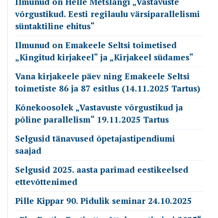
Ilmunud on Helle Metslangi „Vastavuste
võrgustikud. Eesti regilaulu värsiparallelismi
süntaktiline ehitus“
Ilmunud on Emakeele Seltsi toimetised
„Kingitud kirjakeel“ ja „Kirjakeel südames“
Vana kirjakeele päev ning Emakeele Seltsi
toimetiste 86 ja 87 esitlus (14.11.2025 Tartus)
Kõnekoosolek „Vastavuste võrgustikud ja
põline parallelism“ 19.11.2025 Tartus
Selgusid tänavused õpetajastipendiumi
saajad
Selgusid 2025. aasta parimad eestikeelsed
ettevõttenimed
Pille Kippar 90. Pidulik seminar 24.10.2025