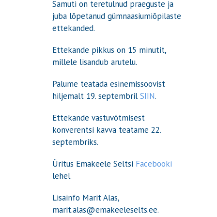
Samuti on teretulnud praeguste ja
juba lõpetanud gümnaasiumiõpilaste
ettekanded.
Ettekande pikkus on 15 minutit,
millele lisandub arutelu.
Palume teatada esinemissoovist
hiljemalt 19. septembril
SIIN
.
Ettekande vastuvõtmisest
konverentsi kavva teatame 22.
septembriks.
Üritus Emakeele Seltsi
Facebooki
lehel.
Lisainfo Marit Alas,
marit.alas@emakeeleselts.ee.