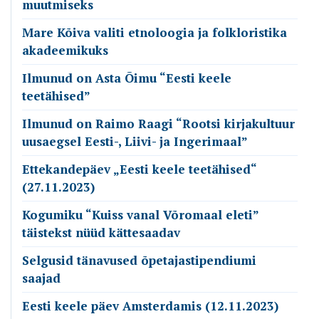
muutmiseks
Mare Kõiva valiti etnoloogia ja folkloristika
akadeemikuks
Ilmunud on Asta Õimu “Eesti keele
teetähised”
Ilmunud on Raimo Raagi “Rootsi kirjakultuur
uusaegsel Eesti-, Liivi- ja Ingerimaal”
Ettekandepäev „Eesti keele teetähised“
(27.11.2023)
Kogumiku “Kuiss vanal Võromaal eleti”
täistekst nüüd kättesaadav
Selgusid tänavused õpetajastipendiumi
saajad
Eesti keele päev Amsterdamis (12.11.2023)