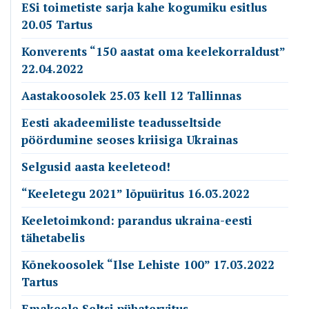
ESi toimetiste sarja kahe kogumiku esitlus
20.05 Tartus
Konverents “150 aastat oma keelekorraldust”
22.04.2022
Aastakoosolek 25.03 kell 12 Tallinnas
Eesti akadeemiliste teadusseltside
pöördumine seoses kriisiga Ukrainas
Selgusid aasta keeleteod!
“Keeletegu 2021” lõpuüritus 16.03.2022
Keeletoimkond: parandus ukraina-eesti
tähetabelis
Kõnekoosolek “Ilse Lehiste 100” 17.03.2022
Tartus
Emakeele Seltsi pühatervitus