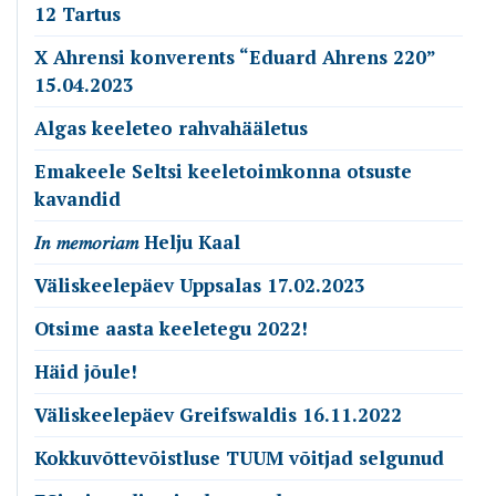
12 Tartus
X Ahrensi konverents “Eduard Ahrens 220”
15.04.2023
Algas keeleteo rahvahääletus
Emakeele Seltsi keeletoimkonna otsuste
kavandid
𝐼𝑛 𝑚𝑒𝑚𝑜𝑟𝑖𝑎𝑚 Helju Kaal
Väliskeelepäev Uppsalas 17.02.2023
Otsime aasta keeletegu 2022!
Häid jõule!
Väliskeelepäev Greifswaldis 16.11.2022
Kokkuvõttevõistluse TUUM võitjad selgunud