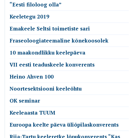
“Eesti filoloog olla”
Keeletegu 2019
Emakeele Seltsi toimetiste sari
Fraseoloogiateemaline kõnekoosolek
10 maakondlikku keelepäeva
VII eesti teaduskeele konverents
Heino Ahven 100
Noortesektsiooni keeleõhtu
OK seminar
Keeleaasta TUUM
Euroopa keelte päeva üliõpilaskonverents
Riia-Tartu keeleretke lõpukonverents “Kas