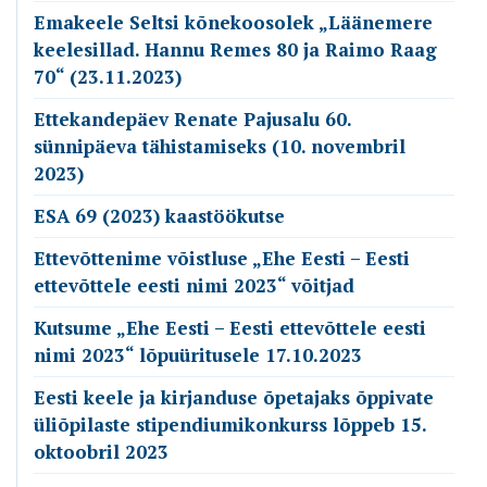
Emakeele Seltsi kõnekoosolek „Läänemere
keelesillad. Hannu Remes 80 ja Raimo Raag
70“ (23.11.2023)
Ettekandepäev Renate Pajusalu 60.
sünnipäeva tähistamiseks (10. novembril
2023)
ESA 69 (2023) kaastöökutse
Ettevõttenime võistluse „Ehe Eesti – Eesti
ettevõttele eesti nimi 2023“ võitjad
Kutsume „Ehe Eesti – Eesti ettevõttele eesti
nimi 2023“ lõpuüritusele 17.10.2023
Eesti keele ja kirjanduse õpetajaks õppivate
üliõpilaste stipendiumikonkurss lõppeb 15.
oktoobril 2023