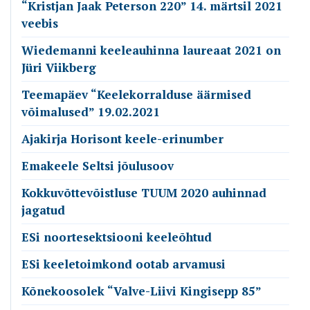
“Kristjan Jaak Peterson 220” 14. märtsil 2021
veebis
Wiedemanni keeleauhinna laureaat 2021 on
Jüri Viikberg
Teemapäev “Keelekorralduse äärmised
võimalused” 19.02.2021
Ajakirja Horisont keele-erinumber
Emakeele Seltsi jõulusoov
Kokkuvõttevõistluse TUUM 2020 auhinnad
jagatud
ESi noortesektsiooni keeleõhtud
ESi keeletoimkond ootab arvamusi
Kõnekoosolek “Valve-Liivi Kingisepp 85”