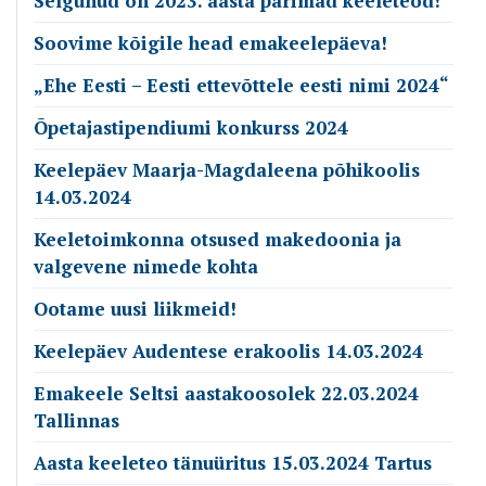
Selgunud on 2023. aasta parimad keeleteod!
Soovime kõigile head emakeelepäeva!
„Ehe Eesti – Eesti ettevõttele eesti nimi 2024“
Õpetajastipendiumi konkurss 2024
Keelepäev Maarja-Magdaleena põhikoolis
14.03.2024
Keeletoimkonna otsused makedoonia ja
valgevene nimede kohta
Ootame uusi liikmeid!
Keelepäev Audentese erakoolis 14.03.2024
Emakeele Seltsi aastakoosolek 22.03.2024
Tallinnas
Aasta keeleteo tänuüritus 15.03.2024 Tartus