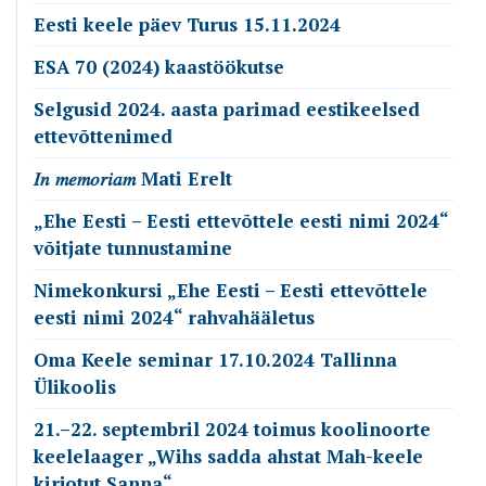
Eesti keele päev Turus 15.11.2024
ESA 70 (2024) kaastöökutse
Selgusid 2024. aasta parimad eestikeelsed
ettevõttenimed
𝐼𝑛 𝑚𝑒𝑚𝑜𝑟𝑖𝑎𝑚 Mati Erelt
„Ehe Eesti – Eesti ettevõttele eesti nimi 2024“
võitjate tunnustamine
Nimekonkursi „Ehe Eesti – Eesti ettevõttele
eesti nimi 2024“ rahvahääletus
Oma Keele seminar 17.10.2024 Tallinna
Ülikoolis
21.–22. septembril 2024 toimus koolinoorte
keelelaager „Wihs sadda ahstat Mah-keele
kirjotut Sanna“