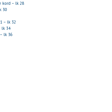
se kord
– lk 28
k 30
21
– lk 32
 lk 34
– lk 36