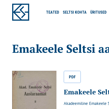
TEATED
SELTSI
KOHTA
ÜRITUSED
Emakeele Seltsi a
PDF
Emakeele Selt
Akadeemiline Emakeele 