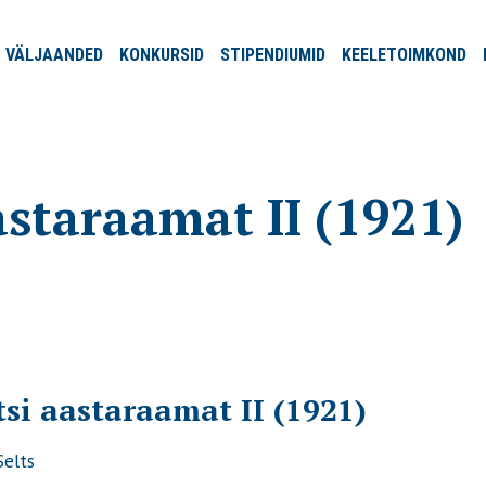
VÄLJA
ANDED
KONKURSID
STIPENDIUMID
KEELE
TOIMKOND
astaraamat II (1921)
si aastaraamat II (1921)
Selts