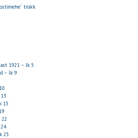
Postimehe
“ trükk
stast 1921
– lk 5
id
– lk 9
 10
 13
k 15
19
k 22
 24
lk 25