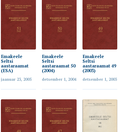
Emakeele
Emakeele
Emakeele
Seltsi
Seltsi
Seltsi
aastaraamat
aastaraamat 50
aastaraamat 49
(ESA)
(2004)
(2003)
jaanuar 23, 2005
detsember 1, 2004
detsember 1, 2003