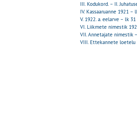
III. Kodukord.
–
II. Juhatu
IV. Kassaaruanne 1921
– l
V. 1922. a. eelarve
– lk 31
VI. Liikmete nimestik 19
VII. Annetajate nimestik
–
VIII. Ettekannete loetelu