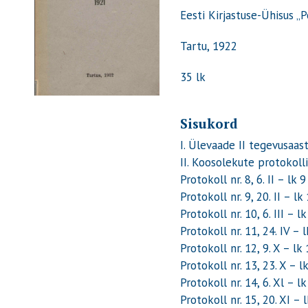
Eesti Kirjastuse-Ühisus „
Tartu, 1922
35 lk
Sisukord
I. Ülevaade II tegevusaa
II. Koosolekute protokoll
Protokoll nr. 8, 6. II
– lk 9
Protokoll nr. 9, 20. II
– lk
Protokoll nr. 10, 6. III
– lk
Protokoll nr. 11, 24. IV
– l
Protokoll nr. 12, 9. X
– lk 
Protokoll nr. 13, 23. X
– l
Protokoll nr. 14, 6. Xl
– lk
Protokoll nr. 15, 20. XI
– 