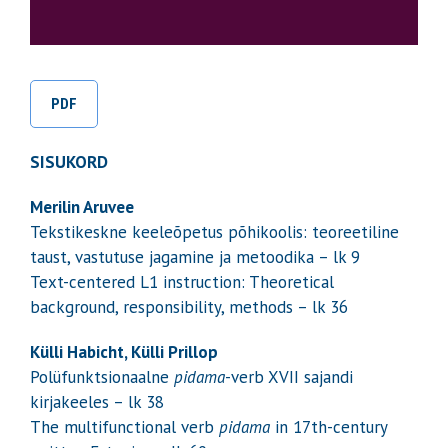
PDF
SISUKORD
Merilin Aruvee
Tekstikeskne keeleõpetus põhikoolis: teoreetiline
taust, vastutuse jagamine ja metoodika – lk 9
Text-centered L1 instruction: Theoretical
background, responsibility, methods – lk 36
Külli Habicht, Külli Prillop
Polüfunktsionaalne
pidama
-verb XVII sajandi
kirjakeeles – lk 38
The multifunctional verb
pidama
in 17th-century