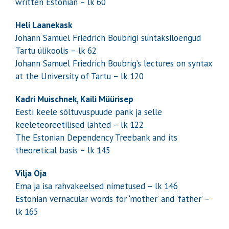
written Estonian – lk 60
Heli Laanekask
Johann Samuel Friedrich Boubrigi süntaksiloengud
Tartu ülikoolis – lk 62
Johann Samuel Friedrich Boubrig’s lectures on syntax
at the University of Tartu – lk 120
Kadri Muischnek, Kaili Müürisep
Eesti keele sõltuvuspuude pank ja selle
keeleteoreetilised lähted – lk 122
The Estonian Dependency Treebank and its
theoretical basis – lk 145
Vilja Oja
Ema ja isa rahvakeelsed nimetused – lk 146
Estonian vernacular words for ‘mother’ and ‘father’ –
lk 165