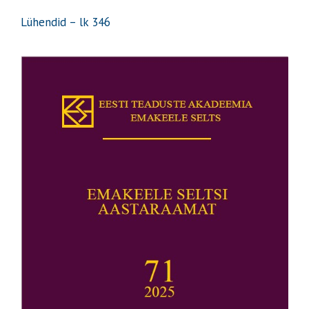
Lühendid – lk 346