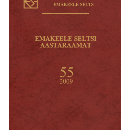
Emakeele Selts
Roosikrantsi 6
10119 Tallinn
Vaata kaarti
Kontakt
es@emakeeleselts.ee
www.emakeeleselts.ee
teadussekretär Marit Alas
marit.alas@emakeeleselts.ee
raamatukogu juhataja Annika Oherde