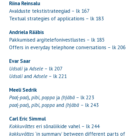
Riina Reinsalu
Avalduste tekstistrateegiad – lk 167
Textual strategies of applications – lk 183
Andriela Rääbis
Pakkumised argitelefonivestlustes – lk 185
Offers in everyday telephone conversations – lk 206
Evar Saar
Udsali
ja
Adsele
– lk 207
Udsali
and
Adsele
– lk 221
Meeli Sedrik
Paa
(-
paa
),
pibi
,
poppa
ja
(h)äbä
– lk 223
paa
(-
paa
),
pibi
,
poppa
and
(h)äbä
– lk 243
Carl Eric Simmul
Kokkuvõttes
eri sõnaliikide vahel – lk 244
kokkuvõttes
‘in summary’ between different parts of