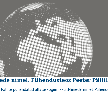
de nimel. Pühendusteos Peeter Pällil
ter Pällile pühendatud üllatuskogumikku „Nimede nimel. Pühend