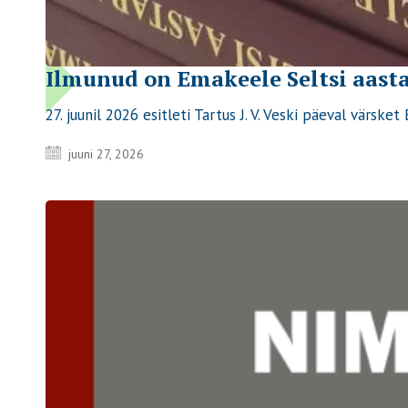
Ilmunud on Emakeele Seltsi aast
27. juunil 2026 esitleti Tartus J. V. Veski päeval värsk
juuni 27, 2026