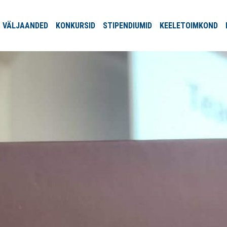
VÄLJA
ANDED
KONKURSID
STIPENDIUMID
KEELE
TOIMKOND