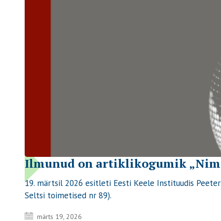
Ilmunud on artiklikogumik „Nime
19. märtsil 2026 esitleti Eesti Keele Instituudis Pee
Seltsi toimetised nr 89).
märts 19, 2026