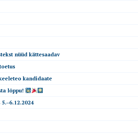
stekst nüüd kättesaadav
toetus
 keeleteo kandidaate
sta lõppu!
 5.‒6.12.2024