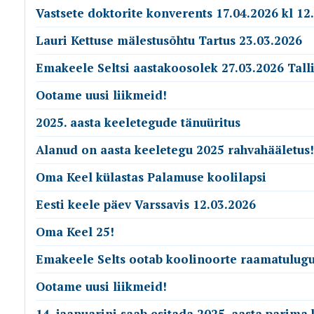
Vastsete doktorite konverents 17.04.2026 kl 12
Lauri Kettuse mälestusõhtu Tartus 23.03.2026
Emakeele Seltsi aastakoosolek 27.03.2026 Tall
Ootame uusi liikmeid!
2025. aasta keeletegude tänuüritus
Alanud on aasta keeletegu 2025 rahvahääletus!
Oma Keel külastas Palamuse koolilapsi
Eesti keele päev Varssavis 12.03.2026
Oma Keel 25!
Emakeele Selts ootab koolinoorte raamatulugu
Ootame uusi liikmeid!
14. jaanuarini saab esitada 2025. aasta parima