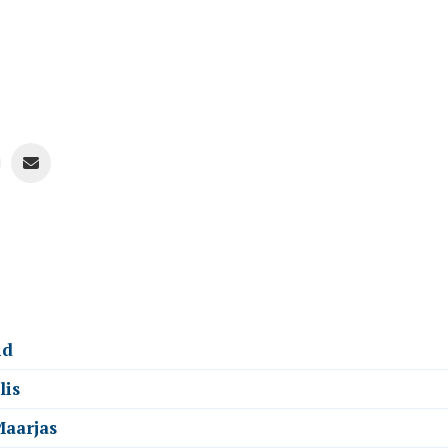
id
lis
Maarjas