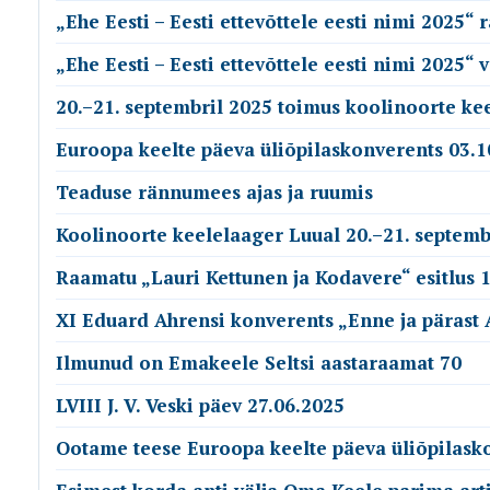
„Ehe Eesti – Eesti ettevõttele eesti nimi 2025“
„Ehe Eesti – Eesti ettevõttele eesti nimi 2025“ 
20.–21. septembril 2025 toimus koolinoorte ke
Euroopa keelte päeva üliõpilaskonverents 03.1
Teaduse rännumees ajas ja ruumis
Koolinoorte keelelaager Luual 20.–21. septemb
Raamatu „Lauri Kettunen ja Kodavere“ esitlus 1
XI Eduard Ahrensi konverents „Enne ja pärast 
Ilmunud on Emakeele Seltsi aastaraamat 70
LVIII J. V. Veski päev 27.06.2025
Ootame teese Euroopa keelte päeva üliõpilask