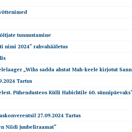
evõttenimed
võitjate tunnustamine
sti nimi 2024“ rahvahääletus
lis
elelaager „Wihs sadda ahstat Mah-keele kirjotut San
9.2024 Tartus
lest. Pühendusteos Külli Habichtile 60. sünnipäevaks
askonverentsil 27.09.2024 Tartus
en Niidi juubeliraamat“