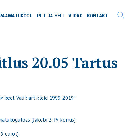
RAAMATU
KOGU
PILT JA
HELI
VIIDAD
KONTAKT
tlus 20.05 Tartus
v keel. Valik artikleid 1999-2019”
matukogutoas (Jakobi 2, IV korrus).
5 eurot).