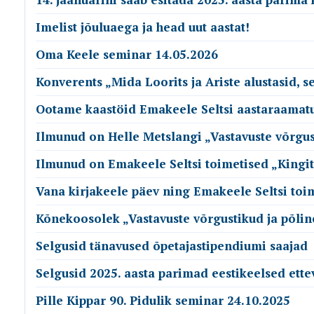
Imelist jõuluaega ja head uut aastat!
Oma Keele seminar 14.05.2026
Konverents „Mida Loorits ja Ariste alustasid, 
Ootame kaastöid Emakeele Seltsi aastaraamatu
Ilmunud on Helle Metslangi „Vastavuste võrgusti
Ilmunud on Emakeele Seltsi toimetised „Kingit
Vana kirjakeele päev ning Emakeele Seltsi toime
Kõnekoosolek „Vastavuste võrgustikud ja põlin
Selgusid tänavused õpetajastipendiumi saajad
Selgusid 2025. aasta parimad eestikeelsed ett
Pille Kippar 90. Pidulik seminar 24.10.2025