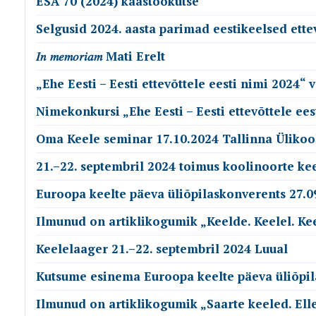
ESA 70 (2024) kaastöökutse
Selgusid 2024. aasta parimad eestikeelsed ett
𝐼𝑛 𝑚𝑒𝑚𝑜𝑟𝑖𝑎𝑚 Mati Erelt
„Ehe Eesti – Eesti ettevõttele eesti nimi 2024“ 
Nimekonkursi „Ehe Eesti – Eesti ettevõttele ee
Oma Keele seminar 17.10.2024 Tallinna Ülikoo
21.–22. septembril 2024 toimus koolinoorte ke
Euroopa keelte päeva üliõpilaskonverents 27.0
Ilmunud on artiklikogumik „Keelde. Keelel. Kee
Keelelaager 21.–22. septembril 2024 Luual
Kutsume esinema Euroopa keelte päeva üliõpil
Ilmunud on artiklikogumik „Saarte keeled. Ell