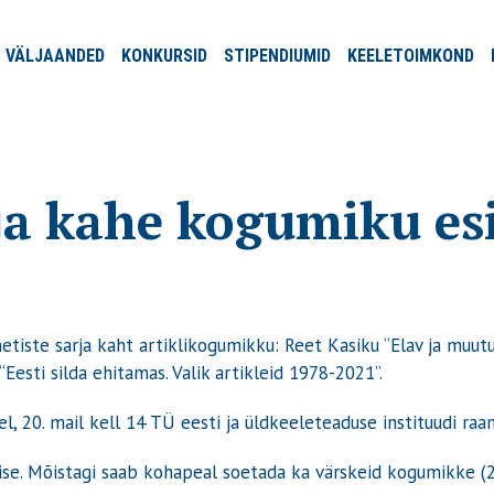
VÄLJA
ANDED
KONKURSID
STIPENDIUMID
KEELE
TOIMKOND
rja kahe kogumiku esi
tiste sarja kaht artiklikogumikku: Reet Kasiku “Elav ja muutu
esti silda ehitamas. Valik artikleid 1978-2021”.
l, 20. mail kell 14 TÜ eesti ja üldkeeleteaduse instituudi raa
ise. Mõistagi saab kohapeal soetada ka värskeid kogumikke (2