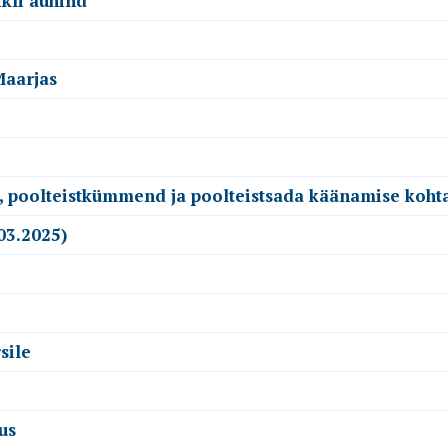
ikli auhind
Maarjas
, poolteistkümmend ja poolteistsada käänamise kohta
03.2025)
sile
us