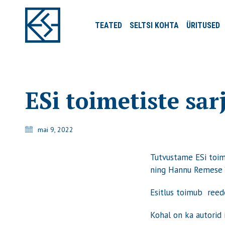
TEATED
SELTSI
KOHTA
ÜRITUSED
ESi toimetiste sa
mai 9, 2022
Tutvustame ESi toime
ning Hannu Remese “E
Esitlus toimub reede
Kohal on ka autorid 