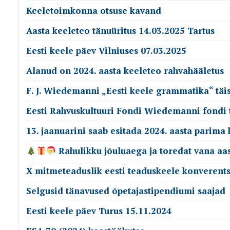
Keeletoimkonna otsuse kavand
Aasta keeleteo tänuüritus 14.03.2025 Tartus
Eesti keele päev Vilniuses 07.03.2025
Alanud on 2024. aasta keeleteo rahvahääletus
F. J. Wiedemanni „Eesti keele grammatika“ täi
Eesti Rahvuskultuuri Fondi Wiedemanni fondi 
13. jaanuarini saab esitada 2024. aasta parima
Rahulikku jõuluaega ja toredat vana aa
X mitmeteaduslik eesti teaduskeele konverents
Selgusid tänavused õpetajastipendiumi saajad
Eesti keele päev Turus 15.11.2024