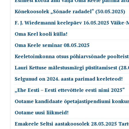
Esimest korda anti välja Oma Keele parima art
Kõnekoosolek „Sõnade radadel“ (30.05.2025)
F. J. Wiedemanni keelepäev 16.05.2025 Väike-
Oma Keel kooli külla!
Oma Keele seminar 08.05.2025
Keeletoimkonna otsus põhiarvsõnade poolteist
Lauri Kettuse mälestusmärgi püstitamisest (28.
Selgunud on 2024. aasta parimad keeleteod!
„Ehe Eesti – Eesti ettevõttele eesti nimi 2025“
Ootame kandidaate õpetajastipendiumi konkur
Ootame uusi liikmeid!
Emakeele Seltsi aastakoosolek 28.03.2025 Tart