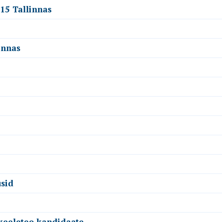
.15 Tallinnas
innas
sid
 keeleteo kandidaate