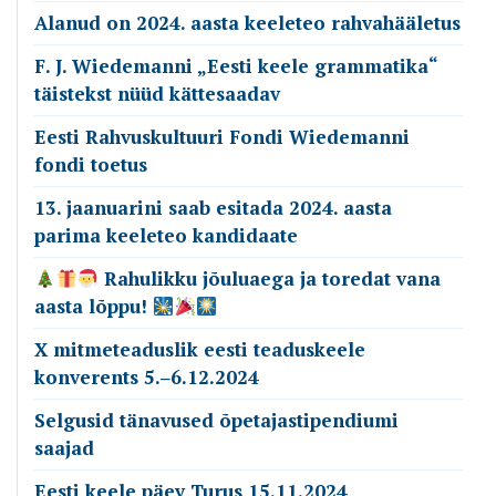
Alanud on 2024. aasta keeleteo rahvahääletus
F. J. Wiedemanni „Eesti keele grammatika“
täistekst nüüd kättesaadav
Eesti Rahvuskultuuri Fondi Wiedemanni
fondi toetus
13. jaanuarini saab esitada 2024. aasta
parima keeleteo kandidaate
Rahulikku jõuluaega ja toredat vana
aasta lõppu!
X mitmeteaduslik eesti teaduskeele
konverents 5.‒6.12.2024
Selgusid tänavused õpetajastipendiumi
saajad
Eesti keele päev Turus 15.11.2024