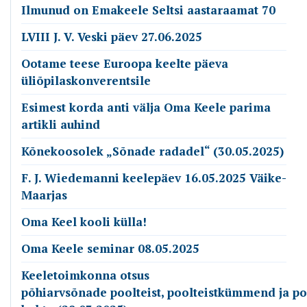
Ilmunud on Emakeele Seltsi aastaraamat 70
LVIII J. V. Veski päev 27.06.2025
Ootame teese Euroopa keelte päeva
üliõpilaskonverentsile
Esimest korda anti välja Oma Keele parima
artikli auhind
Kõnekoosolek „Sõnade radadel“ (30.05.2025)
F. J. Wiedemanni keelepäev 16.05.2025 Väike-
Maarjas
Oma Keel kooli külla!
Oma Keele seminar 08.05.2025
Keeletoimkonna otsus
põhiarvsõnade poolteist, poolteistkümmend ja p