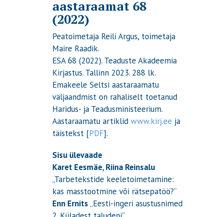
aastaraamat 68
(2022)
Peatoimetaja Reili Argus, toimetaja
Maire Raadik.
ESA 68 (2022). Teaduste Akadeemia
Kirjastus. Tallinn 2023. 288 lk.
Emakeele Seltsi aastaraamatu
väljaandmist on rahaliselt toetanud
Haridus- ja Teadusministeerium.
Aastaraamatu artiklid
www.kirj.ee
ja
täistekst [
PDF
].
Sisu ülevaade
Karet Eesmäe, Riina Reinsalu
„Tarbetekstide keeletoimetamine:
kas masstootmine või rätsepatöö?“
Enn Ernits
„Eesti-ingeri asustusnimed
2. Küladest taludeni“