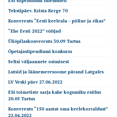
ESi stipendiumi tulemused
Tekstipäev. Krista Kerge 70
Konverents “Eesti keeleala – põline ja rikas”
“Ehe Eesti 2022” võitjad
Üliõpilaskonverents 30.09 Tartus
Õpetajastipendiumi konkurss
Seltsi väljaannete ostmisest
Lutsid ja läänemeresoome pärand Latgales
LV Veski päev 27.06.2022
ESi toimetiste sarja kahe kogumiku esitlus
20.05 Tartus
Konverents “150 aastat oma keelekorraldust”
22.04.2022