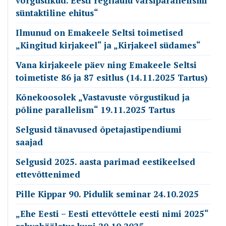
võrgustikud. Eesti regilaulu värsiparallelismi
süntaktiline ehitus“
Ilmunud on Emakeele Seltsi toimetised
„Kingitud kirjakeel“ ja „Kirjakeel südames“
Vana kirjakeele päev ning Emakeele Seltsi
toimetiste 86 ja 87 esitlus (14.11.2025 Tartus)
Kõnekoosolek „Vastavuste võrgustikud ja
põline parallelism“ 19.11.2025 Tartus
Selgusid tänavused õpetajastipendiumi
saajad
Selgusid 2025. aasta parimad eestikeelsed
ettevõttenimed
Pille Kippar 90. Pidulik seminar 24.10.2025
„Ehe Eesti – Eesti ettevõttele eesti nimi 2025“