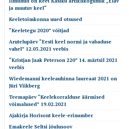
Ilmunud on Reet Kasiku artiklikogumik „Elav
ja muutuv keel“
Keeletoimkonna uued otsused
“Keeletegu 2020” võitjad
Arutelupäev “Eesti keel normi ja vabaduse
vahel” 12.03.2021 veebis
“Kristjan Jaak Peterson 220” 14. märtsil 2021
veebis
Wiedemanni keeleauhinna laureaat 2021 on
Jüri Viikberg
Teemapäev “Keelekorralduse äärmised
võimalused” 19.02.2021
Ajakirja Horisont keele-erinumber
Emakeele Seltsi jõulusoov