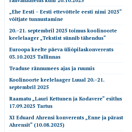
rahvahääletus kuni 20.10.2025
„Ehe Eesti – Eesti ettevõttele eesti nimi 2025“
võitjate tunnustamine
20.–21. septembril 2025 toimus koolinoorte
keelelaager „Tekstist sünnib tähendus“
Euroopa keelte päeva üliõpilaskonverents
03.10.2025 Tallinnas
Teaduse rännumees ajas ja ruumis
Koolinoorte keelelaager Luual 20.–21.
septembril 2025
Raamatu „Lauri Kettunen ja Kodavere“ esitlus
17.09.2025 Tartus
XI Eduard Ahrensi konverents „Enne ja pärast
Ahrensit“ (10.08.2025)