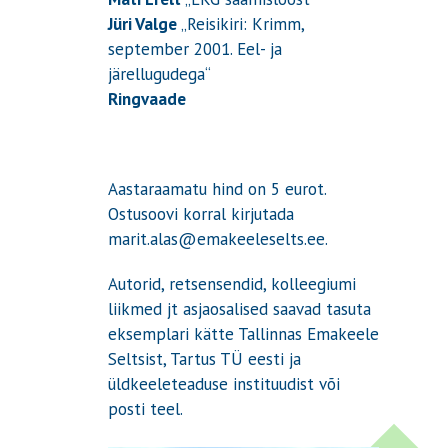
Jüri Valge
„Reisikiri: Krimm,
september 2001. Eel- ja
järellugudega“
Ringvaade
Aastaraamatu hind on 5 eurot.
Ostusoovi korral kirjutada
marit.alas@emakeeleselts.ee.
Autorid, retsensendid, kolleegiumi
liikmed jt asjaosalised saavad tasuta
eksemplari kätte Tallinnas Emakeele
Seltsist, Tartus TÜ eesti ja
üldkeeleteaduse instituudist või
posti teel.