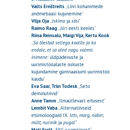
Valts Ernštreits
„Liivi kohanimede
andmebaasi kujunemine“
Vilja Oja
„
Iskima
ja
säsi
“
Raimo Raag
„
Jüri
eesti keeles“
Riina Reinsalu, Maigi Vija, Kertu Kook
„
Sa tõestad sellega koolile ja ka
endale, et sa oled nagu valmis
inimene
: üldpädevuste ja
uurimistööalaste oskuste
kujundamine gümnaasiumi uurimistöö
kaudu“
Eva Saar, Triin Todesk
„Seto
deminutiivid“
Anne Tamm
„Ilmaütlevast eitusest“
Lembit Vaba
„Alternatiivseid
etümoloogiaid IX.
lets
,
marg, naber,
mült, nurmik
ja
pugal“
Mati Erelt
„EKG saamisloost“