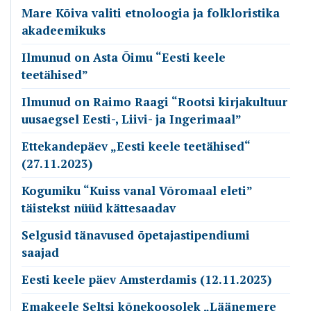
Mare Kõiva valiti etnoloogia ja folkloristika
akadeemikuks
Ilmunud on Asta Õimu “Eesti keele
teetähised”
Ilmunud on Raimo Raagi “Rootsi kirjakultuur
uusaegsel Eesti-, Liivi- ja Ingerimaal”
Ettekandepäev „Eesti keele teetähised“
(27.11.2023)
Kogumiku “Kuiss vanal Võromaal eleti”
täistekst nüüd kättesaadav
Selgusid tänavused õpetajastipendiumi
saajad
Eesti keele päev Amsterdamis (12.11.2023)
Emakeele Seltsi kõnekoosolek „Läänemere