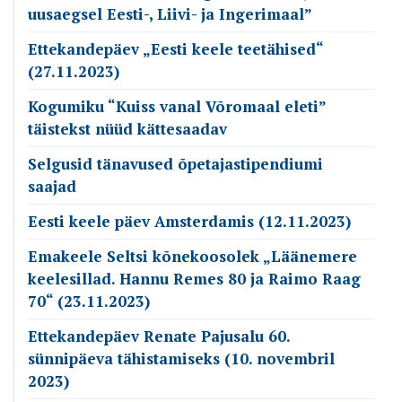
uusaegsel Eesti-, Liivi- ja Ingerimaal”
Ettekandepäev „Eesti keele teetähised“
(27.11.2023)
Kogumiku “Kuiss vanal Võromaal eleti”
täistekst nüüd kättesaadav
Selgusid tänavused õpetajastipendiumi
saajad
Eesti keele päev Amsterdamis (12.11.2023)
Emakeele Seltsi kõnekoosolek „Läänemere
keelesillad. Hannu Remes 80 ja Raimo Raag
70“ (23.11.2023)
Ettekandepäev Renate Pajusalu 60.
sünnipäeva tähistamiseks (10. novembril
2023)