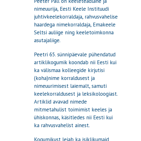
Peeter Päll on keeleteadlane ja
nimeuurija, Eesti Keele Instituudi
juhtivkeelekorraldaja, rahvusvahelise
haardega nimekorraldaja, Emakeele
Seltsi auliige ning keeletoimkonna
asutajaliige.
Peetri 65. sünnipäevale pühendatud
artiklikogumik koondab nii Eesti kui
ka välismaa kolleegide kirjutisi
(koha)nime korraldusest ja
nimeuurimisest laiemalt, samuti
keelekorraldusest ja leksikoloogiast.
Artiklid avavad nimede
mitmetahulist toimimist keeles ja
ühiskonnas, käsitledes nii Eesti kui
ka rahvusvahelist ainest.
Kogumikust leiab ka isiklikumaid