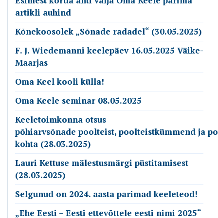
Esimest korda anti välja Oma Keele parima
artikli auhind
Kõnekoosolek „Sõnade radadel“ (30.05.2025)
F. J. Wiedemanni keelepäev 16.05.2025 Väike-
Maarjas
Oma Keel kooli külla!
Oma Keele seminar 08.05.2025
Keeletoimkonna otsus
põhiarvsõnade poolteist, poolteistkümmend ja p
kohta (28.03.2025)
Lauri Kettuse mälestusmärgi püstitamisest
(28.03.2025)
Selgunud on 2024. aasta parimad keeleteod!
„Ehe Eesti – Eesti ettevõttele eesti nimi 2025“