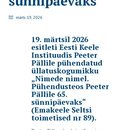
sünnipäevaks“
märts 19, 2026
19. märtsil 2026
esitleti Eesti Keele
Instituudis Peeter
Pällile pühendatud
üllatuskogumikku
„Nimede nimel.
Pühendusteos Peeter
Pällile 65.
sünnipäevaks“
(Emakeele Seltsi
toimetised nr 89).