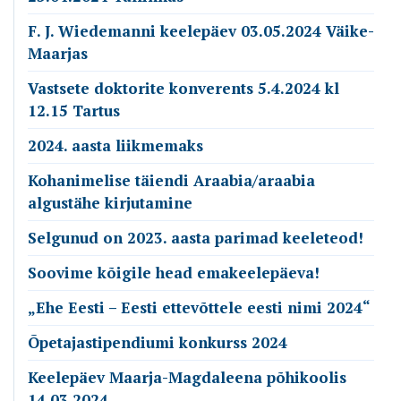
F. J. Wiedemanni keelepäev 03.05.2024 Väike-
Maarjas
Vastsete doktorite konverents 5.4.2024 kl
12.15 Tartus
2024. aasta liikmemaks
Kohanimelise täiendi Araabia/araabia
algustähe kirjutamine
Selgunud on 2023. aasta parimad keeleteod!
Soovime kõigile head emakeelepäeva!
„Ehe Eesti – Eesti ettevõttele eesti nimi 2024“
Õpetajastipendiumi konkurss 2024
Keelepäev Maarja-Magdaleena põhikoolis
14.03.2024