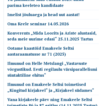
parima keeleteo kandidaate
Imelist jõuluaega ja head uut aastat!
Oma Keele seminar 14.05.2026
Konverents „Mida Loorits ja Ariste alustasid,
seda meie uurime edasi“ 25.11.2025 Tartus
Ootame kaastöid Emakeele Seltsi
aastaraamatusse nr 71 (2025)
Ilmunud on Helle Metslangi „Vastavuste
võrgustikud. Eesti regilaulu värsiparallelismi
süntaktiline ehitus“
Ilmunud on Emakeele Seltsi toimetised
„Kingitud kirjakeel“ ja „Kirjakeel südames“
Vana kirjakeele päev ning Emakeele Seltsi
toimetiste 86 ja 87 esitlus (14.11.2025 Tartus)