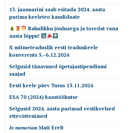
13. jaanuarini saab esitada 2024. aasta
parima keeleteo kandidaate
Rahulikku jõuluaega ja toredat vana
aasta lõppu!
X mitmeteaduslik eesti teaduskeele
konverents 5.‒6.12.2024
Selgusid tänavused õpetajastipendiumi
saajad
Eesti keele päev Turus 15.11.2024
ESA 70 (2024) kaastöökutse
Selgusid 2024. aasta parimad eestikeelsed
ettevõttenimed
𝐼𝑛 𝑚𝑒𝑚𝑜𝑟𝑖𝑎𝑚 Mati Erelt