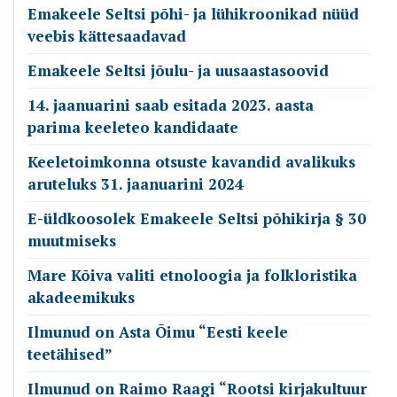
Emakeele Seltsi põhi- ja lühikroonikad nüüd
veebis kättesaadavad
Emakeele Seltsi jõulu- ja uusaastasoovid
14. jaanuarini saab esitada 2023. aasta
parima keeleteo kandidaate
Keeletoimkonna otsuste kavandid avalikuks
aruteluks 31. jaanuarini 2024
E-üldkoosolek Emakeele Seltsi põhikirja § 30
muutmiseks
Mare Kõiva valiti etnoloogia ja folkloristika
akadeemikuks
Ilmunud on Asta Õimu “Eesti keele
teetähised”
Ilmunud on Raimo Raagi “Rootsi kirjakultuur