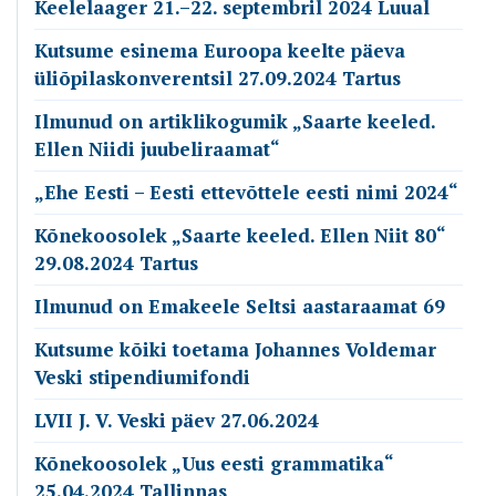
Keelelaager 21.–22. septembril 2024 Luual
Kutsume esinema Euroopa keelte päeva
üliõpilaskonverentsil 27.09.2024 Tartus
Ilmunud on artiklikogumik „Saarte keeled.
Ellen Niidi juubeliraamat“
„Ehe Eesti – Eesti ettevõttele eesti nimi 2024“
Kõnekoosolek „Saarte keeled. Ellen Niit 80“
29.08.2024 Tartus
Ilmunud on Emakeele Seltsi aastaraamat 69
Kutsume kõiki toetama Johannes Voldemar
Veski stipendiumifondi
LVII J. V. Veski päev 27.06.2024
Kõnekoosolek „Uus eesti grammatika“
25.04.2024 Tallinnas