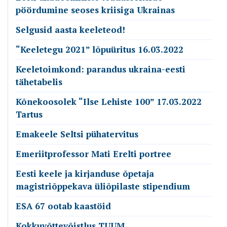
pöördumine seoses kriisiga Ukrainas
Selgusid aasta keeleteod!
“Keeletegu 2021” lõpuüritus 16.03.2022
Keeletoimkond: parandus ukraina-eesti
tähetabelis
Kõnekoosolek “Ilse Lehiste 100” 17.03.2022
Tartus
Emakeele Seltsi pühatervitus
Emeriitprofessor Mati Erelti portree
Eesti keele ja kirjanduse õpetaja
magistriõppekava üliõpilaste stipendium
ESA 67 ootab kaastöid
Kokkuvõttevõistlus TUUM