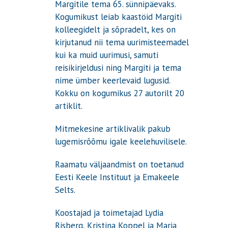
Margitile tema 65. sünnipäevaks.
Kogumikust leiab kaastöid Margiti
kolleegidelt ja sõpradelt, kes on
kirjutanud nii tema uurimisteemadel
kui ka muid uurimusi, samuti
reisikirjeldusi ning Margiti ja tema
nime ümber keerlevaid lugusid.
Kokku on kogumikus 27 autorilt 20
artiklit.
Mitmekesine artiklivalik pakub
lugemisrõõmu igale keelehuvilisele.
Raamatu väljaandmist on toetanud
Eesti Keele Instituut ja Emakeele
Selts.
Koostajad ja toimetajad Lydia
Risberg, Kristina Koppel ja Maria