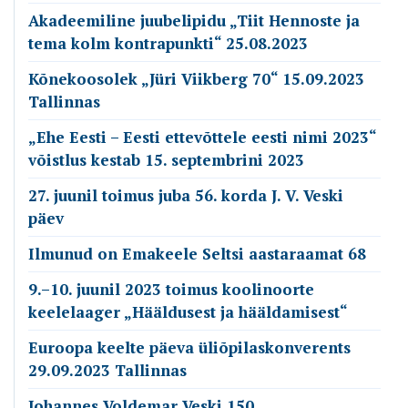
Akadeemiline juubelipidu „Tiit Hennoste ja
tema kolm kontrapunkti“ 25.08.2023
Kõnekoosolek „Jüri Viikberg 70“ 15.09.2023
Tallinnas
„Ehe Eesti – Eesti ettevõttele eesti nimi 2023“
võistlus kestab 15. septembrini 2023
27. juunil toimus juba 56. korda J. V. Veski
päev
Ilmunud on Emakeele Seltsi aastaraamat 68
9.–10. juunil 2023 toimus koolinoorte
keelelaager „Hääldusest ja hääldamisest“
Euroopa keelte päeva üliõpilaskonverents
29.09.2023 Tallinnas
Johannes Voldemar Veski 150