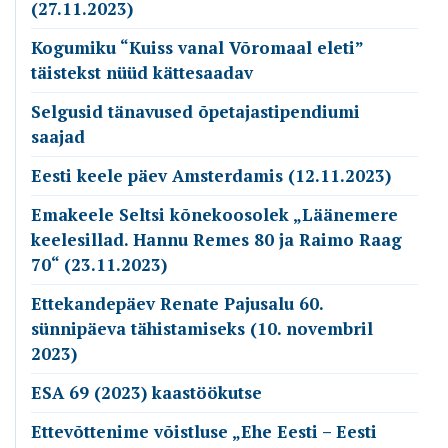
(27.11.2023)
Kogumiku “Kuiss vanal Võromaal eleti”
täistekst nüüd kättesaadav
Selgusid tänavused õpetajastipendiumi
saajad
Eesti keele päev Amsterdamis (12.11.2023)
Emakeele Seltsi kõnekoosolek „Läänemere
keelesillad. Hannu Remes 80 ja Raimo Raag
70“ (23.11.2023)
Ettekandepäev Renate Pajusalu 60.
sünnipäeva tähistamiseks (10. novembril
2023)
ESA 69 (2023) kaastöökutse
Ettevõttenime võistluse „Ehe Eesti – Eesti