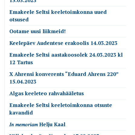
15.03.2023
Emakeele Seltsi keeletoimkonna uued
otsused
Ootame uusi liikmeid!
Keelepäev Audentese erakoolis 14.03.2023
Emakeele Seltsi aastakoosolek 24.03.2023 kl
12 Tartus
X Ahrensi konverents “Eduard Ahrens 220”
15.04.2023
Algas keeleteo rahvahääletus
Emakeele Seltsi keeletoimkonna otsuste
kavandid
𝐼𝑛 𝑚𝑒𝑚𝑜𝑟𝑖𝑎𝑚 Helju Kaal