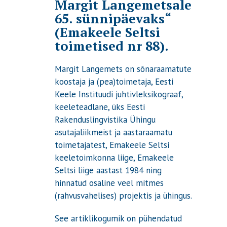
Margit Langemetsale
65. sünnipäevaks“
(Emakeele Seltsi
toimetised nr 88).
Margit Langemets on sõnaraamatute
koostaja ja (pea)toimetaja, Eesti
Keele Instituudi juhtivleksikograaf,
keeleteadlane, üks Eesti
Rakenduslingvistika Ühingu
asutajaliikmeist ja aastaraamatu
toimetajatest, Emakeele Seltsi
keeletoimkonna liige, Emakeele
Seltsi liige aastast 1984 ning
hinnatud osaline veel mitmes
(rahvusvahelises) projektis ja ühingus.
See artiklikogumik on pühendatud