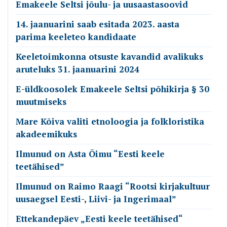
Emakeele Seltsi jõulu- ja uusaastasoovid
14. jaanuarini saab esitada 2023. aasta
parima keeleteo kandidaate
Keeletoimkonna otsuste kavandid avalikuks
aruteluks 31. jaanuarini 2024
E-üldkoosolek Emakeele Seltsi põhikirja § 30
muutmiseks
Mare Kõiva valiti etnoloogia ja folkloristika
akadeemikuks
Ilmunud on Asta Õimu “Eesti keele
teetähised”
Ilmunud on Raimo Raagi “Rootsi kirjakultuur
uusaegsel Eesti-, Liivi- ja Ingerimaal”
Ettekandepäev „Eesti keele teetähised“