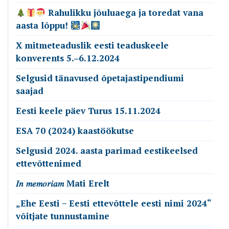
Rahulikku jõuluaega ja toredat vana
aasta lõppu!
X mitmeteaduslik eesti teaduskeele
konverents 5.‒6.12.2024
Selgusid tänavused õpetajastipendiumi
saajad
Eesti keele päev Turus 15.11.2024
ESA 70 (2024) kaastöökutse
Selgusid 2024. aasta parimad eestikeelsed
ettevõttenimed
𝐼𝑛 𝑚𝑒𝑚𝑜𝑟𝑖𝑎𝑚 Mati Erelt
„Ehe Eesti – Eesti ettevõttele eesti nimi 2024“
võitjate tunnustamine