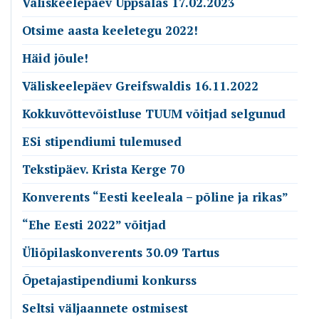
Väliskeelepäev Uppsalas 17.02.2023
Otsime aasta keeletegu 2022!
Häid jõule!
Väliskeelepäev Greifswaldis 16.11.2022
Kokkuvõttevõistluse TUUM võitjad selgunud
ESi stipendiumi tulemused
Tekstipäev. Krista Kerge 70
Konverents “Eesti keeleala – põline ja rikas”
“Ehe Eesti 2022” võitjad
Üliõpilaskonverents 30.09 Tartus
Õpetajastipendiumi konkurss
Seltsi väljaannete ostmisest