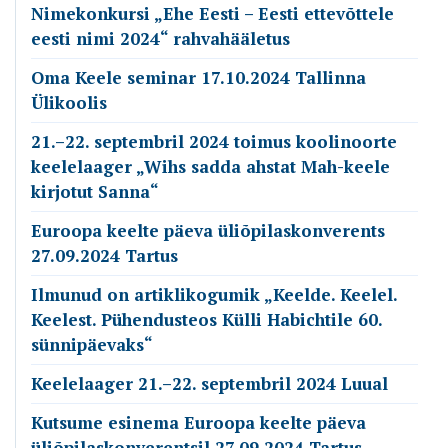
Nimekonkursi „Ehe Eesti – Eesti ettevõttele
eesti nimi 2024“ rahvahääletus
Oma Keele seminar 17.10.2024 Tallinna
Ülikoolis
21.–22. septembril 2024 toimus koolinoorte
keelelaager „Wihs sadda ahstat Mah-keele
kirjotut Sanna“
Euroopa keelte päeva üliõpilaskonverents
27.09.2024 Tartus
Ilmunud on artiklikogumik „Keelde. Keelel.
Keelest. Pühendusteos Külli Habichtile 60.
sünnipäevaks“
Keelelaager 21.–22. septembril 2024 Luual
Kutsume esinema Euroopa keelte päeva
üliõpilaskonverentsil 27.09.2024 Tartus