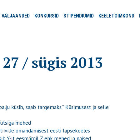
VÄLJA
ANDED
KONKURSID
STIPENDIUMID
KEELE
TOIMKOND
27 / sügis 2013
alju küsib, saab targemaks.” Küsimusest ja selle
mütsiga mehed
tiivide omandamisest eesti lapsekeeles
sib Y-it eesmärgil Z ehk mehed ja naised