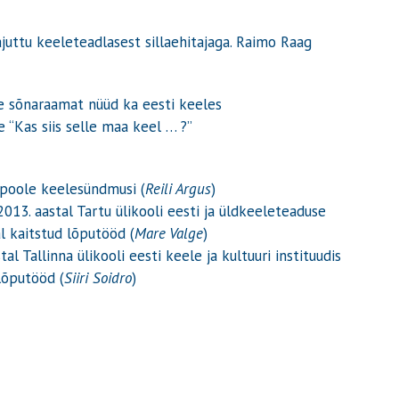
uttu keeleteadlasest sillaehitajaga. Raimo Raag
 sõnaraamat nüüd ka eesti keeles
e “Kas siis selle maa keel … ?”
poole keelesündmusi (
Reili Argus
)
2013. aastal Tartu ülikooli eesti ja üldkeeleteaduse
al kaitstud lõputööd (
Mare Valge
)
l Tallinna ülikooli eesti keele ja kultuuri instituudis
 lõputööd (
Siiri Soidro
)