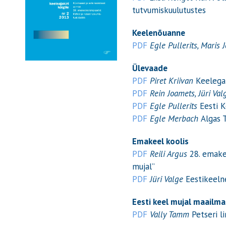
tutvumiskuulutustes
Keelenõuanne
PDF
Egle Pullerits, Maris 
Ülevaade
PDF
Piret Kriivan
Keelega 
PDF
Rein Joamets, Jüri Val
PDF
Egle Pullerits
Eesti 
PDF
Egle Merbach
Algas 
Emakeel koolis
PDF
Reili Argus
28. emake
mujal”
PDF
Jüri Valge
Eestikeelne
Eesti keel mujal maailma
PDF
Vally Tamm
Petseri l