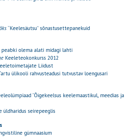
Jõks
“Keelesäutsu” sõnastusettepanekuid
peabki olema alati midagi lahti
ge
Keeleteokonkurss 2012
Keeletoimetajate Liidust
Tartu ülikooli rahvusteadusi tutvustav loengusari
eleolümpiaad “Õigekeelsus keelemaastikul, meedias ja
 üldharidus seirepeeglis
s
ingvistiline gümnaasium