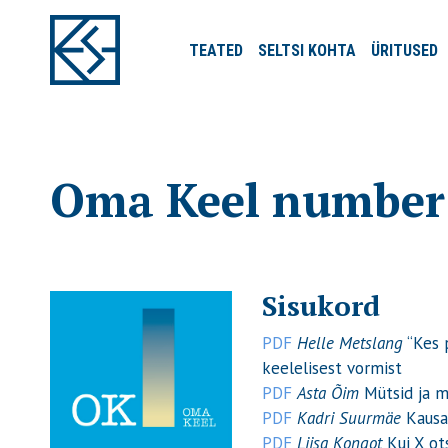
TEATED
SELTSI
KOHTA
ÜRITUSED
Oma Keel number 
Sisukord
PDF
Helle Metslang
“Kes p
keelelisest vormist
PDF
Asta Õim
Mütsid ja 
PDF
Kadri Suurmäe
Kausa
PDF
Liisa Kongot
Kui X ot