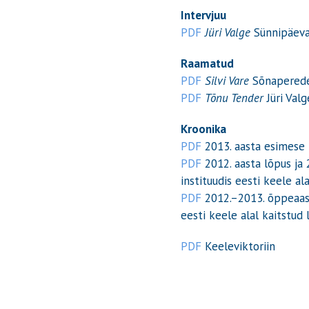
Intervjuu
PDF
Jüri Valge
Sünnipäevaj
Raamatud
PDF
Silvi Vare
Sõnaperede
PDF
Tõnu Tender
Jüri Valg
Kroonika
PDF
2013. aasta esimese 
PDF
2012. aasta lõpus ja 
instituudis eesti keele al
PDF
2012.–2013. õppeaasta
eesti keele alal kaitstud
PDF
Keeleviktoriin