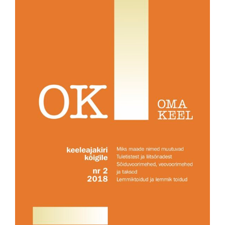
Emakeele Selts
Roosikrantsi 6
10119 Tallinn
Vaata kaarti
Kontakt
es@emakeeleselts.ee
www.emakeeleselts.ee
teadussekretär Marit Alas
marit.alas@emakeeleselts.ee
raamatukogu juhataja Annika Oherde