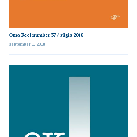
annika.oherde@emakeeleselts.ee
Lahtiolekuajad
Oma Keel number 37 / sügis 2018
Palume külastus varem kokku leppida.
september 1, 2018
Rekvisiidid
Registrikood: 80075963
Arvelduskonto: EE862200001120045326
web by Avocado
© Copyright 2020. Kõik õigused kaitstud.