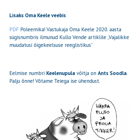
Lisaks Oma Keele veebis
PDF
Poleemika! Vastukaja Oma Keele 2020. aasta
sügisnumbris ilmunud Kullo Vende artiklile „Vajalikke
muudatusi õigekeelsuse reeglistikus“
Eelmise numbri
Keelenupula
võitja on
Ants Soodla
.
Palju õnne! Võtame Teiega ise ühendust.