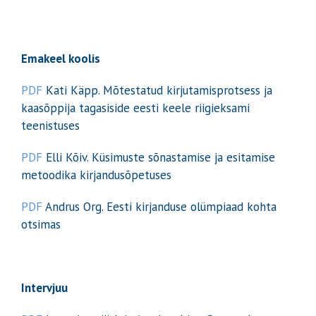
Emakeel koolis
PDF
Kati Käpp. Mõtestatud kirjutamisprotsess ja
kaasõppija tagasiside eesti keele riigieksami
teenistuses
PDF
Elli Kõiv. Küsimuste sõnastamise ja esitamise
metoodika kirjandusõpetuses
PDF
Andrus Org. Eesti kirjanduse olümpiaad kohta
otsimas
Intervjuu