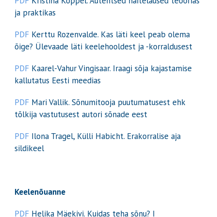
PDF
Kristina Koppel. Autentsed näitelaused teoorias
ja praktikas
PDF
Kerttu Rozenvalde. Kas läti keel peab olema
õige? Ülevaade läti keelehooldest ja -korraldusest
PDF
Kaarel-Vahur Vingisaar. Iraagi sõja kajastamise
kallutatus Eesti meedias
PDF
Mari Vallik. Sõnumitooja puutumatusest ehk
tõlkija vastutusest autori sõnade eest
PDF
Ilona Tragel, Külli Habicht. Erakorralise aja
sildikeel
Keelenõuanne
PDF
Helika Mäekivi. Kuidas teha sõnu? I