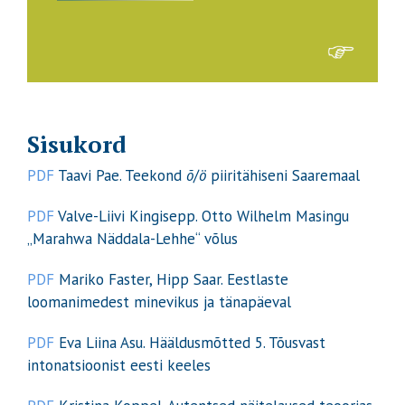
Sisukord
PDF
Taavi Pae. Teekond
õ
/
ö
piiritähiseni Saaremaal
PDF
Valve-Liivi Kingisepp. Otto Wilhelm Masingu
„Marahwa Näddala-Lehhe“ võlus
PDF
Mariko Faster, Hipp Saar. Eestlaste
loomanimedest minevikus ja tänapäeval
PDF
Eva Liina Asu. Hääldusmõtted 5. Tõusvast
intonatsioonist eesti keeles