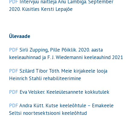
PDF
Intervjuu näitleja Anu Lambiga. September
2020. Küsitles Kersti Lepajõe
Ülevaade
PDF
Sirli Zupping, Pille Põiklik. 2020. aasta
keeleauhinnad ja F. J. Wiedemanni keeleauhind 2021
PDF
Szilárd Tibor Tóth. Meie kirjakeele looja
Heinrich Stahli rehabiliteerimine
PDF
Eva Velsker. Keeleülesannete kokkutulek
PDF
Andra Kütt. Kutse keeleõhtule – Emakeele
Seltsi noortesektsiooni keeleõhtud