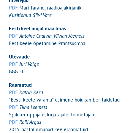
Intervjuu
PDF
Mari Tarand, raadioajakirjanik
Küsitlenud Silvi Vare
Eesti keel mujal maailmas
PDF
Antoine Chalvin, Viivian Jõemets
Eestikeele õpetamine Prantsusmaal
Ülevaade
PDF
Jüri Valge
GGG 50
Raamatud
PDF
Katrin Kern
“Eesti keele varamu” esimene hoiukamber täidetud
PDF
Tiina Leemets
Spikker õppijale, kirjutajale, toimetajale
PDF
Reili Argus
2015. aastal ilmunud keeleraamatuid