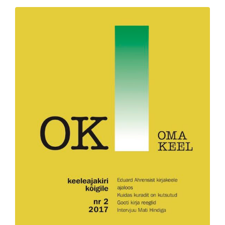
annika.oherde@emakeeleselts.ee
Lahtiolekuajad
Palume külastus varem kokku leppida.
Rekvisiidid
Registrikood: 80075963
Arvelduskonto: EE862200001120045326
web by Avocado
© Copyright 2020. Kõik õigused kaitstud.