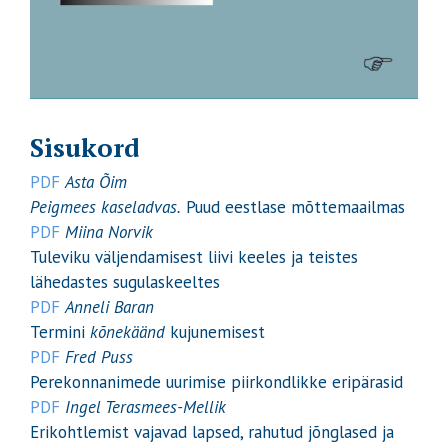
Sisukord
PDF
Asta Õim
Peigmees kaseladvas.
Puud eestlase mõttemaailmas
PDF
Miina Norvik
Tuleviku väljendamisest liivi keeles ja teistes
lähedastes sugulaskeeltes
PDF
Anneli Baran
Termini
kõnekäänd
kujunemisest
PDF
Fred Puss
Perekonnanimede uurimise piirkondlikke eripärasid
PDF
Ingel Terasmees-Mellik
Erikohtlemist vajavad lapsed, rahutud jõnglased ja