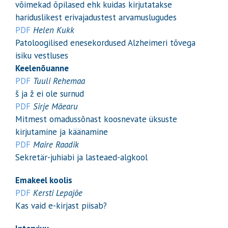
võimekad õpilased ehk kuidas kirjutatakse
hariduslikest erivajadustest arvamuslugudes
PDF
Helen Kukk
Patoloogilised enesekordused Alzheimeri tõvega
isiku vestluses
Keelenõuanne
PDF
Tuuli Rehemaa
š ja ž ei ole surnud
PDF
Sirje Mäearu
Mitmest omadussõnast koosnevate üksuste
kirjutamine ja käänamine
PDF
Maire Raadik
Sekretär-juhiabi ja lasteaed-algkool
Emakeel koolis
PDF
Kersti Lepajõe
Kas vaid e-kirjast piisab?