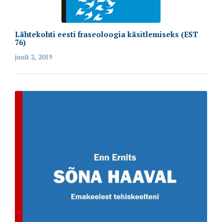
Lähtekohti eesti fraseoloogia käsitlemiseks (EST
76)
juuli 2, 2019