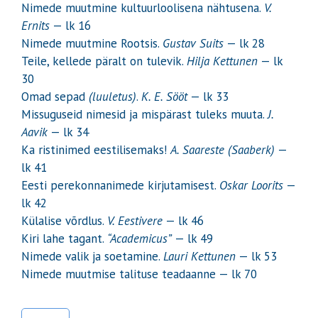
Nimede muutmine kultuurloolisena nähtusena.
V.
Ernits
— lk 16
Nimede muutmine Rootsis.
Gustav Suits
— lk 28
Teile, kellede päralt on tulevik.
Hilja Kettunen
— lk
30
Omad sepad
(luuletus)
.
K. E. Sööt
— lk 33
Missuguseid nimesid ja mispärast tuleks muuta.
J.
Aavik
— lk 34
Ka ristinimed eestilisemaks!
A. Saareste (Saaberk)
—
lk 41
Eesti perekonnanimede kirjutamisest.
Oskar Loorits
—
lk 42
Külalise võrdlus.
V. Eestivere
— lk 46
Kiri lahe tagant.
“Academicus”
— lk 49
Nimede valik ja soetamine.
Lauri Kettunen
— lk 53
Nimede muutmise talituse teadaanne — lk 70