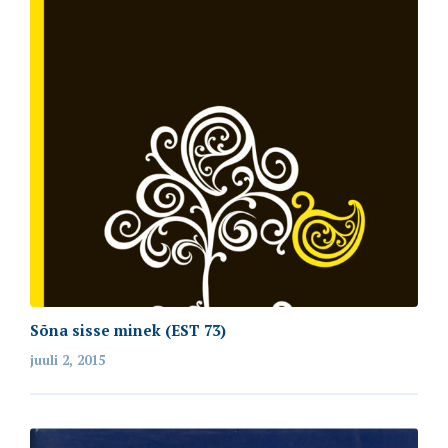
Sõna sisse minek (EST 73)
juuli 2, 2015