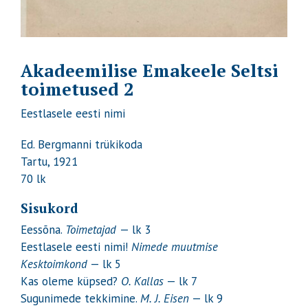
Akadeemilise Emakeele Seltsi
toimetused 2
Eestlasele eesti nimi
Ed. Bergmanni trükikoda
Tartu, 1921
70 lk
Sisukord
Eessõna.
Toimetajad
— lk 3
Eestlasele eesti nimi!
Nimede muutmise
Kesktoimkond
— lk 5
Kas oleme küpsed?
O. Kallas
— lk 7
Sugunimede tekkimine.
M. J. Eisen
— lk 9