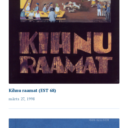
annika.oherde@emakeeleselts.ee
Lahtiolekuajad
Palume külastus varem kokku leppida.
Rekvisiidid
Registrikood: 80075963
Arvelduskonto: EE862200001120045326
Kihnu raamat (EST 68)
märts 27, 1998
web by Avocado
© Copyright 2020. Kõik õigused kaitstud.