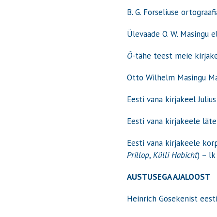
B. G. Forseliuse ortograaf
Ülevaade O. W. Masingu e
Õ
-tähe teest meie kirjak
Otto Wilhelm Masingu Mar
Eesti vana kirjakeel Juliu
Eesti vana kirjakeele lät
Eesti vana kirjakeele korp
Prillop
,
Külli Habicht
) – l
AUSTUSEGA AJALOOST
Heinrich Gösekenist eesti