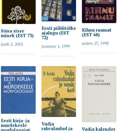
Eesti piiblitõlke
Kihnu raamat
Sõna sisse
ajalugu (EST
(EST 68)
minek (EST 73)
72)
märts 27, 1998
juuli 2, 2015
jaanuar 1, 1999
Eesti kirja- ja
Vadja
murdekeele
rahvalaulud ja
Vadja kalender
morfoloogiat