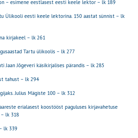
son – esimene eestlasest eesti keele lektor – lk 189
Ülikooli eesti keele lektorina. 150 aastat sünnist – lk
na kirjakeel – lk 261
gusaastad Tartu ülikoolis – lk 277
i Jaan Jõgeveri käsikirjalises pärandis – lk 285
hest tahust – lk 294
ijaks. Julius Mägiste 100 – lk 312
Saareste erialasest koostööst paguluses kirjavahetuse
0 – lk 318
– lk 339