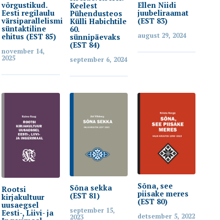
võrgustikud.
Ellen Niidi
Keelest
Eesti regilaulu
juubeliraamat
Pühendusteos
värsiparallelismi
(EST 83)
Külli Habichtile
süntaktiline
60.
august 29, 2024
ehitus (EST 85)
sünnipäevaks
(EST 84)
november 14,
2025
september 6, 2024
Sõna, see
Sõna sekka
Rootsi
piisake meres
(EST 81)
kirjakultuur
(EST 80)
uusaegsel
september 15,
Eesti-, Liivi- ja
detsember 5, 2022
2023