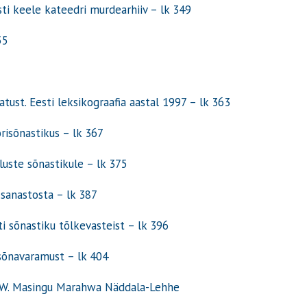
esti keele kateedri murdearhiiv – lk 349
55
atust. Eesti leksikograafia aastal 1997 – lk 363
risõnastikus – lk 367
luste sõnastikule – lk 375
 sanastosta – lk 387
i sõnastiku tõlkevasteist – lk 396
sõnavaramust – lk 404
O. W. Masingu Marahwa Näddala-Lehhe