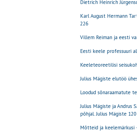
Dietrich Heinrich Jürgen
Karl August Hermann Tartu 
226
Villem Reiman ja eesti va
Eesti keele professuuri al
Keeleteoreetilisi seisukoht
Julius Mägiste elutöö ü
Loodud sõnaraamatute teg
Julius Mägiste ja Andrus 
põhjal. Julius Mägiste 12
Mõtteid ja keelemärkusi 