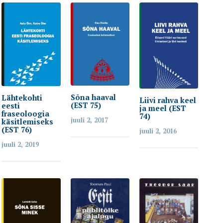
Sõna haaval
Lähtekohti
Liivi rahva keel
(EST 75)
eesti
ja meel (EST
fraseoloogia
74)
juuli 2, 2017
käsitlemiseks
(EST 76)
juuli 2, 2016
juuli 2, 2019