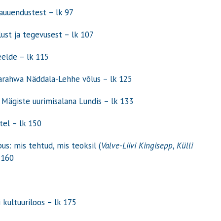
iauuendustest – lk 97
lust ja tegevusest – lk 107
eelde – lk 115
ahwa Näddala-Lehhe võlus – lk 125
s Mägiste uurimisalana Lundis – lk 133
etel – lk 150
us: mis tehtud, mis teoksil (
Valve-Liivi Kingisepp
,
Külli
k 160
 kultuuriloos – lk 175