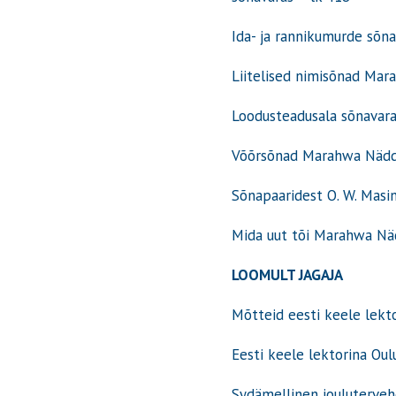
Ida- ja rannikumurde sõ
Liitelised nimisõnad Ma
Loodusteadusala sõnavara
Võõrsõnad Marahwa Näd
Sõnapaaridest О. W. Mas
Mida uut tõi Marahwa Nä
LOOMULT JAGAJA
Mõtteid eesti keele lekto
Eesti keele lektorina Oul
Sydämellinen jouluterveh