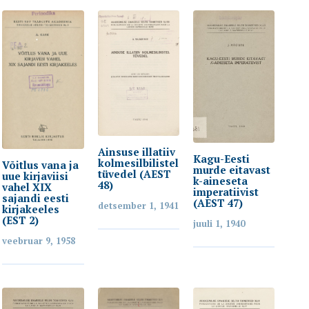
Ainsuse illatiiv
Kagu-Eesti
kolmesilbilistel
Võitlus vana ja
murde eitavast
tüvedel (AEST
uue kirjaviisi
k-aineseta
48)
vahel XIX
imperatiivist
sajandi eesti
(AEST 47)
detsember 1, 1941
kirjakeeles
(EST 2)
juuli 1, 1940
veebruar 9, 1958