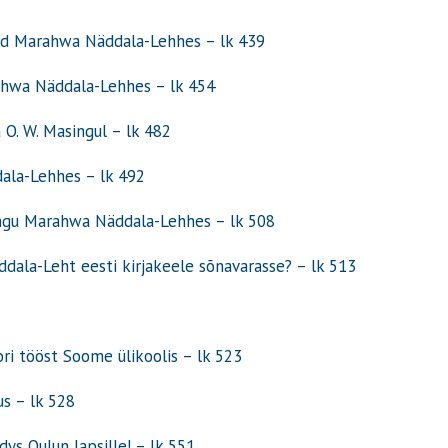
nad Marahwa Näddala-Lehhes
– lk
439
rahwa Näddala-Lehhes
– lk
454
 O. W. Masingul – lk 482
dala-Lehhes – lk 492
ingu Marahwa Näddala-Lehhes – lk 508
ddala-Leht eesti kirjakeele sõnavarasse? – lk 513
ri tööst Soome ülikoolis – lk 523
us – lk 528
dys Oulun lapsille! – lk 551