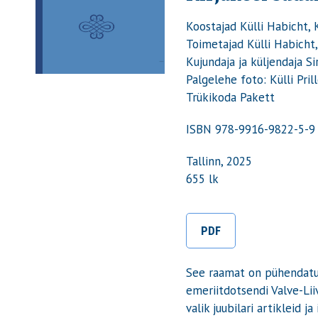
Koostajad Külli Habicht, K
Toimetajad Külli Habicht, K
Kujundaja ja küljendaja Si
Palgelehe foto: Külli Pril
Trükikoda Pakett
ISBN 978-9916-9822-5-9
Tallinn, 2025
655 lk
PDF
See raamat on pühendatud 
emeriitdotsendi Valve-Li
valik juubilari artikleid 