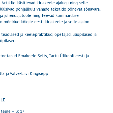
 Artiklid käsitlevad kirjakeele ajalugu ning selle
nalüüsivad pöhjalikult vanade tekstide põnevat sõnavara,
 ja juhendajatööle ning teevad kummarduse
n mõeldud kõigile eesti kirjakeele ja selle ajaloo
 teadlased ja keelepraktikud, õpetajad, üliõpilased ja
õpilased.
toetanud Emakeele Selts, Tartu Ülikooli eesti ja
t
ts ja Valve-Liivi Kingisepp
ELE
d teele
– lk 17