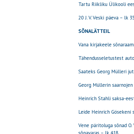
Tartu Riikliku Ülikooli e
20 J. V. Veski päeva – lk 3
SÕNALÄTTEIL
Vana kirjakeele sõnaraam
Tähendusseletustest auto
Saateks Georg Mülleri jut
Georg Müllerin saarnojen
Heinrich Stahli saksa-eest
Leide Heinrich Gösekeni 
Vene päritoluga sõnad 
sõnavaras
– lk
418