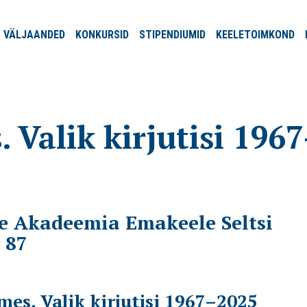
VÄLJA
ANDED
KONKURSID
STIPENDIUMID
KEELE
TOIMKOND
 Valik kirjutisi 196
te Akadeemia Emakeele Seltsi
 87
ames. Valik kirjutisi 1967–2025