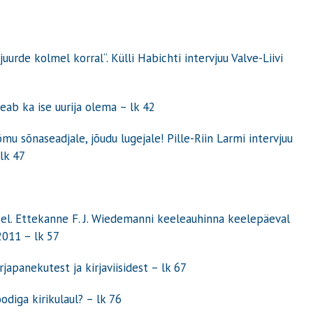
uurde kolmel korral“. Külli Habichti intervjuu Valve-Liivi
peab ka ise uurija olema
– lk 42
̃mu sõnaseadjale, jõudu lugejale! Pille-Riin Larmi intervjuu
lk 47
eel. Ettekanne F. J. Wiedemanni keeleauhinna keelepäeval
 2011 – lk 57
japanekutest ja kirjaviisidest – lk 67
diga kirikulaul? – lk 76