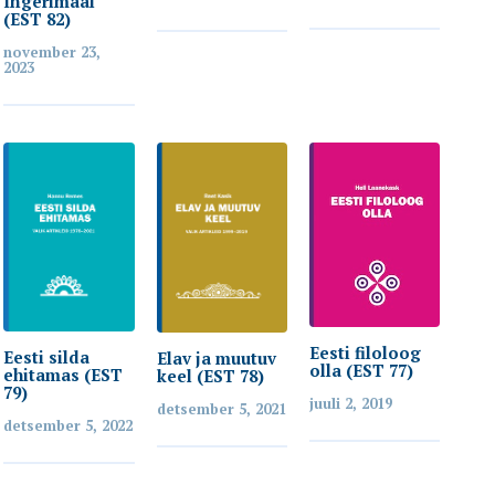
Ingerimaal
(EST 82)
november 23,
2023
Eesti filoloog
Eesti silda
Elav ja muutuv
olla (EST 77)
ehitamas (EST
keel (EST 78)
79)
juuli 2, 2019
detsember 5, 2021
detsember 5, 2022