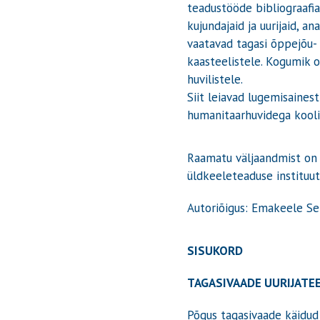
teadustööde bibliograafia.
kujundajaid ja uurijaid, a
vaatavad tagasi õppejõu-
kaasteelistele. Kogumik o
huvilistele.
Siit leiavad lugemisainest
humanitaarhuvidega kooli
Raamatu väljaandmist on 
üldkeeleteaduse instituu
Autoriõigus: Emakeele Sel
SISUKORD
TAGASIVAADE UURIJATE
Põgus tagasivaade käidu