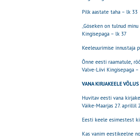
Pilk aastate taha
– lk 33
„Göseken on tulnud minu j
Kingisepaga
– lk 37
Keeleuurimise innustaja 
Õnne eesti raamatule, rõo
Valve-Liivi Kingisepaga
– 
VANA KIRJAKEELE VÕLUS
Huvitav eesti vana kirjak
Väike-Maarjas 27. aprillil
Eesti keele esimestest kir
Kas vanim eestikeelne noo