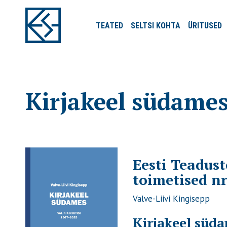
TEATED
SELTSI
KOHTA
ÜRITUSED
Kirjakeel südames.
Eesti Teadus
toimetised nr
Valve-Liivi Kingisepp
Kirjakeel süd