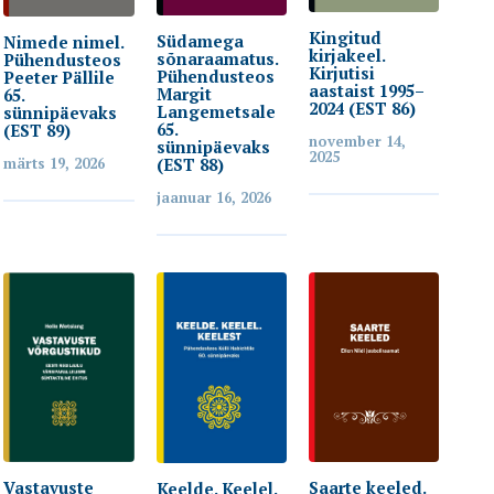
Kingitud
Südamega
Nimede nimel.
kirjakeel.
sõnaraamatus.
Pühendusteos
Kirjutisi
Pühendusteos
Peeter Pällile
aastaist 1995–
Margit
65.
2024 (EST 86)
Langemetsale
sünnipäevaks
65.
(EST 89)
november 14,
sünnipäevaks
2025
märts 19, 2026
(EST 88)
jaanuar 16, 2026
Vastavuste
Saarte keeled.
Keelde. Keelel.