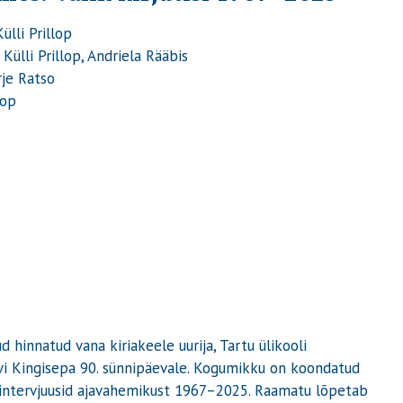
ülli Prillop
ülli Prillop, Andriela Rääbis
rje Ratso
lop
hinnatud vana kiriakeele uurija, Tartu ülikooli
ivi Kingisepa 90. sünnipäevale. Kogumikku on koondatud
ja intervjuusid ajavahemikust 1967
–
2025. Raamatu lõpetab