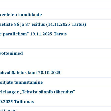
 keeleteo kandidaate
tiste 86 ja 87 esitlus (14.11.2025 Tartus)
e parallelism“ 19.11.2025 Tartus
evõttenimed
 rahvahääletus kuni 20.10.2025
võitjate tunnustamine
elelaager „Tekstist sünnib tähendus“
0.2025 Tallinnas