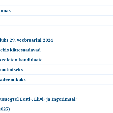
innas
uks 29. veebruarini 2024
eebis kättesaadavad
 keeleteo kandidaate
 muutmiseks
akadeemikuks
saegsel Eesti-, Liivi- ja Ingerimaal”
2023)