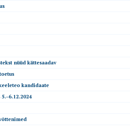
us
stekst nüüd kättesaadav
toetus
 keeleteo kandidaate
 5.‒6.12.2024
evõttenimed