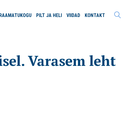
RAAMATU
KOGU
PILT JA
HELI
VIIDAD
KONTAKT
sel. Varasem leht