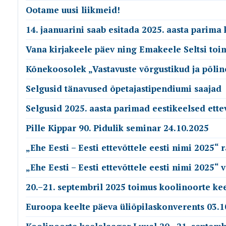
Ootame uusi liikmeid!
14. jaanuarini saab esitada 2025. aasta parima
Vana kirjakeele päev ning Emakeele Seltsi toime
Kõnekoosolek „Vastavuste võrgustikud ja põlin
Selgusid tänavused õpetajastipendiumi saajad
Selgusid 2025. aasta parimad eestikeelsed ett
Pille Kippar 90. Pidulik seminar 24.10.2025
„Ehe Eesti – Eesti ettevõttele eesti nimi 2025“
„Ehe Eesti – Eesti ettevõttele eesti nimi 2025“ 
20.–21. septembril 2025 toimus koolinoorte ke
Euroopa keelte päeva üliõpilaskonverents 03.1