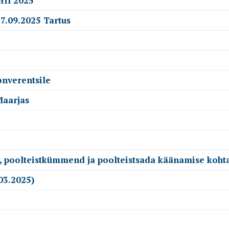
ril 2025
7.09.2025 Tartus
onverentsile
Maarjas
, poolteistkümmend ja poolteistsada käänamise kohta
03.2025)