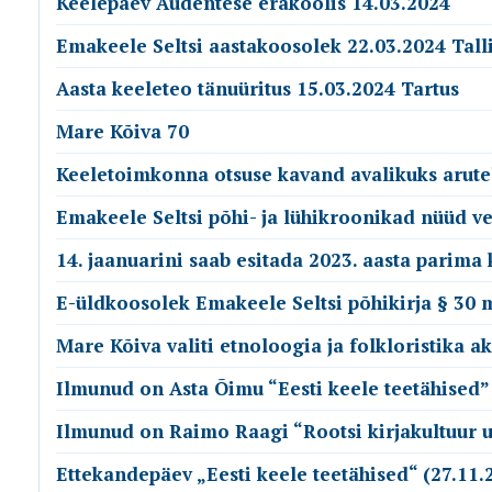
Keelepäev Audentese erakoolis 14.03.2024
Emakeele Seltsi aastakoosolek 22.03.2024 Tall
Aasta keeleteo tänuüritus 15.03.2024 Tartus
Mare Kõiva 70
Keeletoimkonna otsuse kavand avalikuks arutel
Emakeele Seltsi põhi- ja lühikroonikad nüüd v
14. jaanuarini saab esitada 2023. aasta parima
E-üldkoosolek Emakeele Seltsi põhikirja § 30
Mare Kõiva valiti etnoloogia ja folkloristika 
Ilmunud on Asta Õimu “Eesti keele teetähised”
Ilmunud on Raimo Raagi “Rootsi kirjakultuur uu
Ettekandepäev „Eesti keele teetähised“ (27.11.