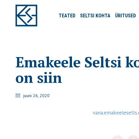
TEATED
SELTSI
KOHTA
ÜRITUSED
Emakeele Seltsi k
on siin
juuni 26, 2020
vana.emakeeleselts.