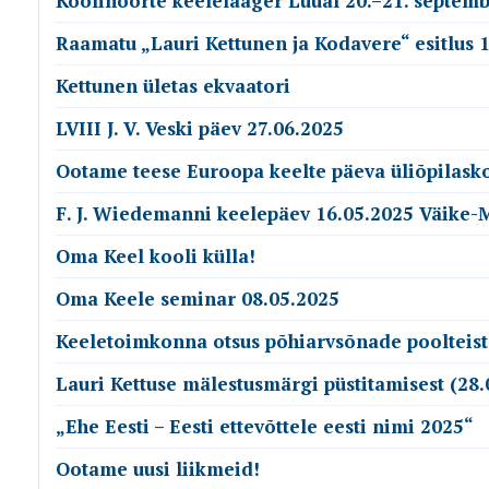
Koolinoorte keelelaager Luual 20.–21. septemb
Raamatu „Lauri Kettunen ja Kodavere“ esitlus 1
Kettunen ületas ekvaatori
LVIII J. V. Veski päev 27.06.2025
Ootame teese Euroopa keelte päeva üliõpilask
F. J. Wiedemanni keelepäev 16.05.2025 Väike-
Oma Keel kooli külla!
Oma Keele seminar 08.05.2025
Keeletoimkonna otsus põhiarvsõnade poolteist
Lauri Kettuse mälestusmärgi püstitamisest (28.
„Ehe Eesti – Eesti ettevõttele eesti nimi 2025“
Ootame uusi liikmeid!