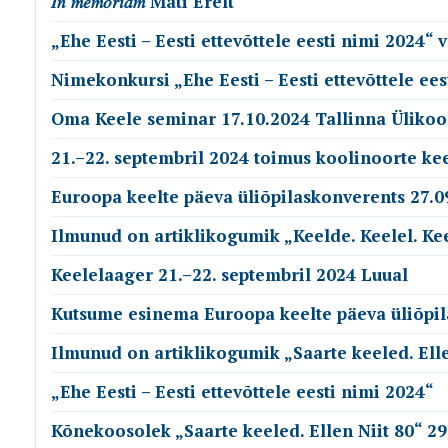
𝐼𝑛 𝑚𝑒𝑚𝑜𝑟𝑖𝑎𝑚 Mati Erelt
„Ehe Eesti – Eesti ettevõttele eesti nimi 2024“ 
Nimekonkursi „Ehe Eesti – Eesti ettevõttele ee
Oma Keele seminar 17.10.2024 Tallinna Ülikoo
21.–22. septembril 2024 toimus koolinoorte ke
Euroopa keelte päeva üliõpilaskonverents 27.0
Ilmunud on artiklikogumik „Keelde. Keelel. Kee
Keelelaager 21.–22. septembril 2024 Luual
Kutsume esinema Euroopa keelte päeva üliõpil
Ilmunud on artiklikogumik „Saarte keeled. Ell
„Ehe Eesti – Eesti ettevõttele eesti nimi 2024“
Kõnekoosolek „Saarte keeled. Ellen Niit 80“ 29