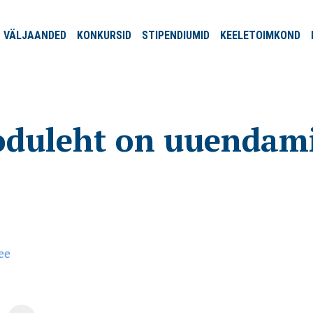
VÄLJA
ANDED
KONKURSID
STIPENDIUMID
KEELE
TOIMKOND
oduleht on uuendami
ee