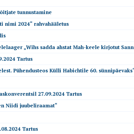
võitjate tunnustamine
sti nimi 2024“ rahvahääletus
lis
elelaager „Wihs sadda ahstat Mah-keele kirjotut San
9.2024 Tartus
lest. Pühendusteos Külli Habichtile 60. sünnipäevaks
askonverentsil 27.09.2024 Tartus
en Niidi juubeliraamat“
.08.2024 Tartus