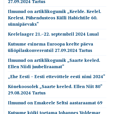
27.09.2024 Tartus
Ilmunud on artiklikogumik „Keelde. Keelel.
Keelest. Pühendusteos Külli Habichtile 60.
sünnipäevaks“
Keelelaager 21.–22. septembril 2024 Luual
Kutsume esinema Euroopa keelte päeva
üliõpilaskonverentsil 27.09.2024 Tartus
Ilmunud on artiklikogumik „Saarte keeled.
Ellen Niidi juubeliraamat“
„Ehe Eesti – Eesti ettevõttele eesti nimi 2024“
Kõnekoosolek „Saarte keeled. Ellen Niit 80“
29.08.2024 Tartus
Ilmunud on Emakeele Seltsi aastaraamat 69
Kutsume kõiki toetama Johannes Voldemar