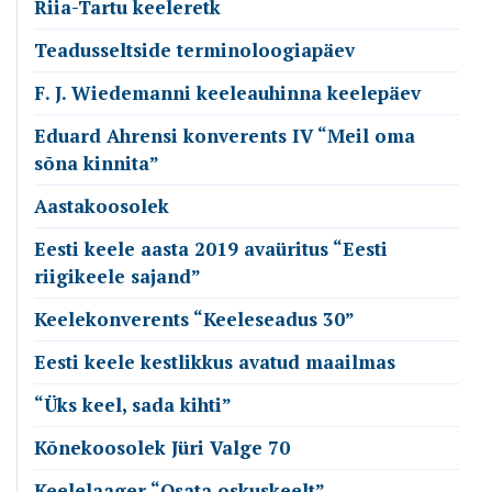
Riia-Tartu keeleretk
Teadusseltside terminoloogiapäev
F. J. Wiedemanni keeleauhinna keelepäev
Eduard Ahrensi konverents IV “Meil oma
sõna kinnita”
Aastakoosolek
Eesti keele aasta 2019 avaüritus “Eesti
riigikeele sajand”
Keelekonverents “Keeleseadus 30”
Eesti keele kestlikkus avatud maailmas
“Üks keel, sada kihti”
Kõnekoosolek Jüri Valge 70
Keelelaager “Osata oskuskeelt”