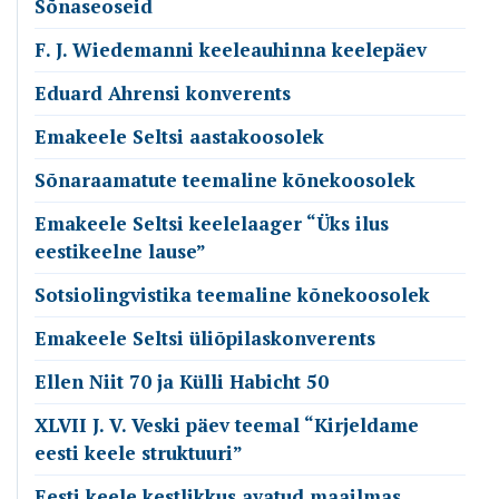
Sõnaseoseid
F. J. Wiedemanni keeleauhinna keelepäev
Eduard Ahrensi konverents
Emakeele Seltsi aastakoosolek
Sõnaraamatute teemaline kõnekoosolek
Emakeele Seltsi keelelaager “Üks ilus
eestikeelne lause”
Sotsiolingvistika teemaline kõnekoosolek
Emakeele Seltsi üliõpilaskonverents
Ellen Niit 70 ja Külli Habicht 50
XLVII J. V. Veski päev teemal “Kirjeldame
eesti keele struktuuri”
Eesti keele kestlikkus avatud maailmas