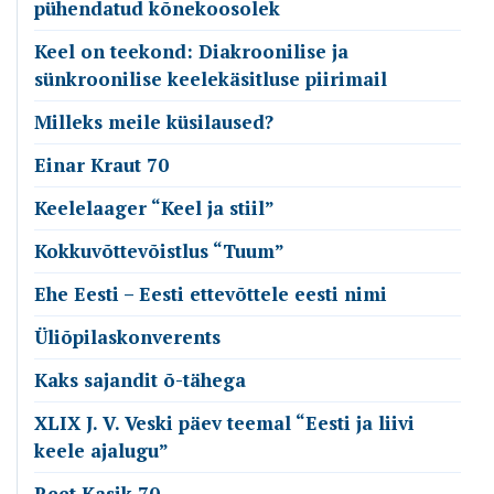
pühendatud kõnekoosolek
Keel on teekond: Diakroonilise ja
sünkroonilise keelekäsitluse piirimail
Milleks meile küsilaused?
Einar Kraut 70
Keelelaager “Keel ja stiil”
Kokkuvõttevõistlus “Tuum”
Ehe Eesti – Eesti ettevõttele eesti nimi
Üliõpilaskonverents
Kaks sajandit õ-tähega
XLIX J. V. Veski päev teemal “Eesti ja liivi
keele ajalugu”
Reet Kasik 70