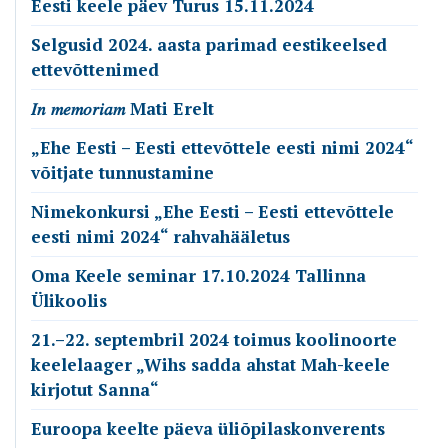
Eesti keele päev Turus 15.11.2024
Selgusid 2024. aasta parimad eestikeelsed
ettevõttenimed
𝐼𝑛 𝑚𝑒𝑚𝑜𝑟𝑖𝑎𝑚 Mati Erelt
„Ehe Eesti – Eesti ettevõttele eesti nimi 2024“
võitjate tunnustamine
Nimekonkursi „Ehe Eesti – Eesti ettevõttele
eesti nimi 2024“ rahvahääletus
Oma Keele seminar 17.10.2024 Tallinna
Ülikoolis
21.–22. septembril 2024 toimus koolinoorte
keelelaager „Wihs sadda ahstat Mah-keele
kirjotut Sanna“
Euroopa keelte päeva üliõpilaskonverents