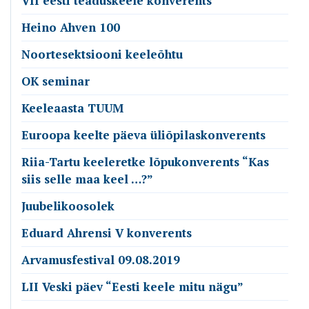
VII eesti teaduskeele konverents
Heino Ahven 100
Noortesektsiooni keeleõhtu
OK seminar
Keeleaasta TUUM
Euroopa keelte päeva üliõpilaskonverents
Riia-Tartu keeleretke lõpukonverents “Kas
siis selle maa keel …?”
Juubelikoosolek
Eduard Ahrensi V konverents
Arvamusfestival 09.08.2019
LII Veski päev “Eesti keele mitu nägu”