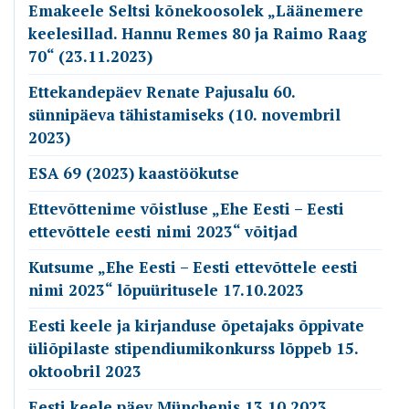
Emakeele Seltsi kõnekoosolek „Läänemere
keelesillad. Hannu Remes 80 ja Raimo Raag
70“ (23.11.2023)
Ettekandepäev Renate Pajusalu 60.
sünnipäeva tähistamiseks (10. novembril
2023)
ESA 69 (2023) kaastöökutse
Ettevõttenime võistluse „Ehe Eesti – Eesti
ettevõttele eesti nimi 2023“ võitjad
Kutsume „Ehe Eesti – Eesti ettevõttele eesti
nimi 2023“ lõpuüritusele 17.10.2023
Eesti keele ja kirjanduse õpetajaks õppivate
üliõpilaste stipendiumikonkurss lõppeb 15.
oktoobril 2023
Eesti keele päev Münchenis 13.10.2023