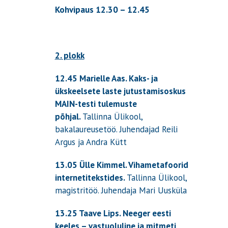
Kohvipaus 12.30 – 12.45
2. plokk
12.45 Marielle Aas.
Kaks- ja
ükskeelsete laste jutustamisoskus
MAIN-testi tulemuste
põhjal.
Tallinna Ülikool,
bakalaureusetöö. Juhendajad Reili
Argus ja Andra Kütt
13.05 Ülle Kimmel.
Vihametafoorid
internetitekstides.
Tallinna Ülikool,
magistritöö. Juhendaja Mari Uusküla
13.25 Taave Lip
s.
Neeger eesti
keeles – vastuoluline ja mitmeti