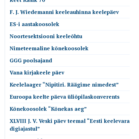
F. J. Wiedemanni keeleauhinna keelepäev
ES-i aastakoosolek
Noortesektsiooni keeleõhtu
Nimeteemaline kõnekoosolek
GGG poolsajand
Vana kirjakeele päev
Keelelaager “Nipitiri. Räägime nimedest”
Euroopa keelte päeva üliõpilaskonverents
Kõnekoosolek “Kõnekas aeg”
XLVIII J. V. Veski päev teemal “Eesti keelevara
digiajastul”