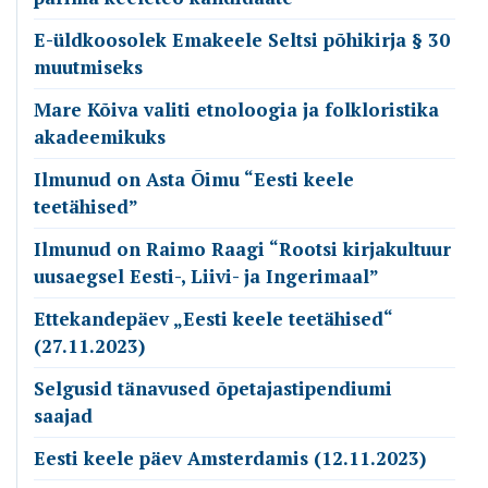
E-üldkoosolek Emakeele Seltsi põhikirja § 30
muutmiseks
Mare Kõiva valiti etnoloogia ja folkloristika
akadeemikuks
Ilmunud on Asta Õimu “Eesti keele
teetähised”
Ilmunud on Raimo Raagi “Rootsi kirjakultuur
uusaegsel Eesti-, Liivi- ja Ingerimaal”
Ettekandepäev „Eesti keele teetähised“
(27.11.2023)
Selgusid tänavused õpetajastipendiumi
saajad
Eesti keele päev Amsterdamis (12.11.2023)