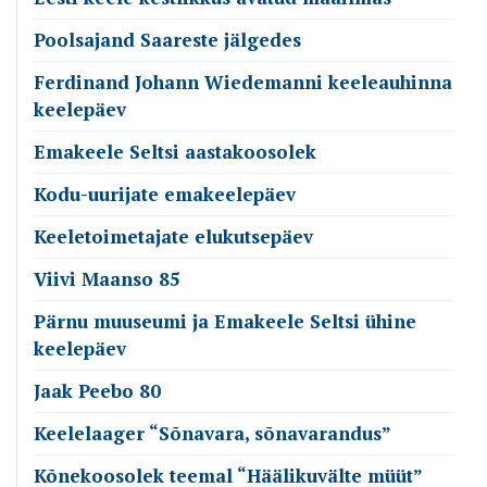
Poolsajand Saareste jälgedes
Ferdinand Johann Wiedemanni keeleauhinna
keelepäev
Emakeele Seltsi aastakoosolek
Kodu-uurijate emakeelepäev
Keeletoimetajate elukutsepäev
Viivi Maanso 85
Pärnu muuseumi ja Emakeele Seltsi ühine
keelepäev
Jaak Peebo 80
Keelelaager “Sõnavara, sõnavarandus”
Kõnekoosolek teemal “Häälikuvälte müüt”