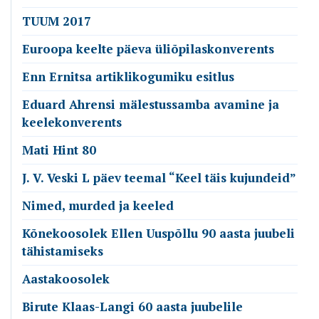
TUUM 2017
Euroopa keelte päeva üliõpilaskonverents
Enn Ernitsa artiklikogumiku esitlus
Eduard Ahrensi mälestussamba avamine ja
keelekonverents
Mati Hint 80
J. V. Veski L päev teemal “Keel täis kujundeid”
Nimed, murded ja keeled
Kõnekoosolek Ellen Uuspõllu 90 aasta juubeli
tähistamiseks
Aastakoosolek
Birute Klaas-Langi 60 aasta juubelile