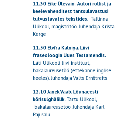
11.30 Eike Ülevain.
Autori rollist ja
keelevahenditest tantsulavastusi
tutvustavates tekstides.
Tallinna
Ülikool, magistritöö. Juhendaja Krista
Kerge
11.50 Elvīra Kalniņa.
Liivi
fraseoloogia Uues Testamendis.
Läti Ülikooli liivi instituut,
bakalaureusetöö
(ettekanne inglise
keeles)
. Juhendaja Valts Ernštreits
12.10 Janek Vaab.
Lõunaeesti
kõrisulghäälik.
Tartu Ülikool,
bakalaureusetöö. Juhendaja Karl
Pajusalu