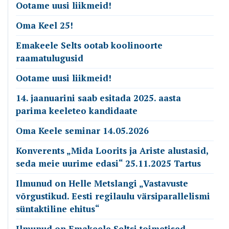
Ootame uusi liikmeid!
Oma Keel 25!
Emakeele Selts ootab koolinoorte
raamatulugusid
Ootame uusi liikmeid!
14. jaanuarini saab esitada 2025. aasta
parima keeleteo kandidaate
Oma Keele seminar 14.05.2026
Konverents „Mida Loorits ja Ariste alustasid,
seda meie uurime edasi“ 25.11.2025 Tartus
Ilmunud on Helle Metslangi „Vastavuste
võrgustikud. Eesti regilaulu värsiparallelismi
süntaktiline ehitus“
Ilmunud on Emakeele Seltsi toimetised