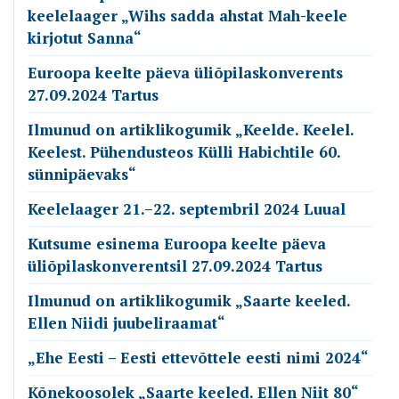
keelelaager „Wihs sadda ahstat Mah-keele
kirjotut Sanna“
Euroopa keelte päeva üliõpilaskonverents
27.09.2024 Tartus
Ilmunud on artiklikogumik „Keelde. Keelel.
Keelest. Pühendusteos Külli Habichtile 60.
sünnipäevaks“
Keelelaager 21.–22. septembril 2024 Luual
Kutsume esinema Euroopa keelte päeva
üliõpilaskonverentsil 27.09.2024 Tartus
Ilmunud on artiklikogumik „Saarte keeled.
Ellen Niidi juubeliraamat“
„Ehe Eesti – Eesti ettevõttele eesti nimi 2024“
Kõnekoosolek „Saarte keeled. Ellen Niit 80“