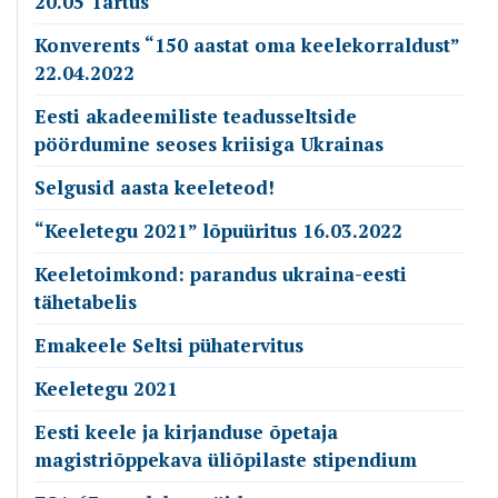
20.05 Tartus
Konverents “150 aastat oma keelekorraldust”
22.04.2022
Eesti akadeemiliste teadusseltside
pöördumine seoses kriisiga Ukrainas
Selgusid aasta keeleteod!
“Keeletegu 2021” lõpuüritus 16.03.2022
Keeletoimkond: parandus ukraina-eesti
tähetabelis
Emakeele Seltsi pühatervitus
Keeletegu 2021
Eesti keele ja kirjanduse õpetaja
magistriõppekava üliõpilaste stipendium