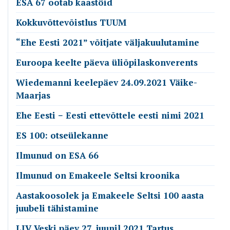
ESA 67 ootab kaastöid
Kokkuvõttevõistlus TUUM
“Ehe Eesti 2021” võitjate väljakuulutamine
Euroopa keelte päeva üliõpilaskonverents
Wiedemanni keelepäev 24.09.2021 Väike-
Maarjas
Ehe Eesti − Eesti ettevõttele eesti nimi 2021
ES 100: otseülekanne
Ilmunud on ESA 66
Ilmunud on Emakeele Seltsi kroonika
Aastakoosolek ja Emakeele Seltsi 100 aasta
juubeli tähistamine
LIV Veski päev 27. juunil 2021 Tartus