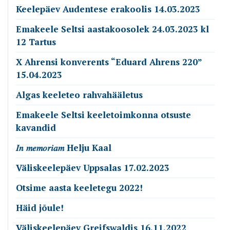
Keelepäev Audentese erakoolis 14.03.2023
Emakeele Seltsi aastakoosolek 24.03.2023 kl
12 Tartus
X Ahrensi konverents “Eduard Ahrens 220”
15.04.2023
Algas keeleteo rahvahääletus
Emakeele Seltsi keeletoimkonna otsuste
kavandid
𝐼𝑛 𝑚𝑒𝑚𝑜𝑟𝑖𝑎𝑚 Helju Kaal
Väliskeelepäev Uppsalas 17.02.2023
Otsime aasta keeletegu 2022!
Häid jõule!
Väliskeelepäev Greifswaldis 16.11.2022