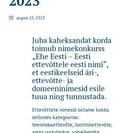
2023
august 15, 2023
Juba kaheksandat korda
toimub nimekonkurss
„Ehe Eesti – Eesti
ettevõttele eesti nimi“,
et eestikeelseid äri-,
ettevõtte- ja
domeeninimesid esile
tuua ning tunnustada.
Ettevõttete nimesid ootame kokku
seitsmes kategoorias:
teenindusettevõte, tootmisettevõte,
aasta uustulnukas, vabaühendus,