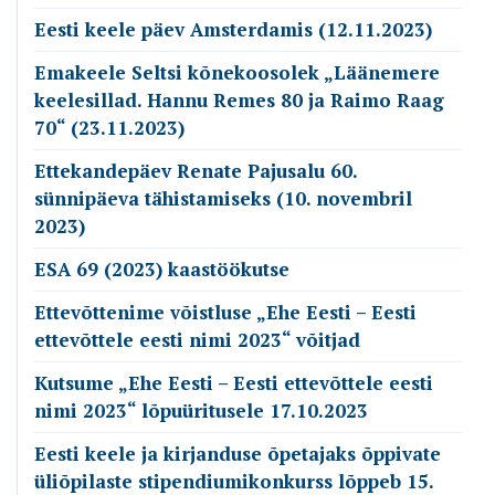
Eesti keele päev Amsterdamis (12.11.2023)
Emakeele Seltsi kõnekoosolek „Läänemere
keelesillad. Hannu Remes 80 ja Raimo Raag
70“ (23.11.2023)
Ettekandepäev Renate Pajusalu 60.
sünnipäeva tähistamiseks (10. novembril
2023)
ESA 69 (2023) kaastöökutse
Ettevõttenime võistluse „Ehe Eesti – Eesti
ettevõttele eesti nimi 2023“ võitjad
Kutsume „Ehe Eesti – Eesti ettevõttele eesti
nimi 2023“ lõpuüritusele 17.10.2023
Eesti keele ja kirjanduse õpetajaks õppivate
üliõpilaste stipendiumikonkurss lõppeb 15.