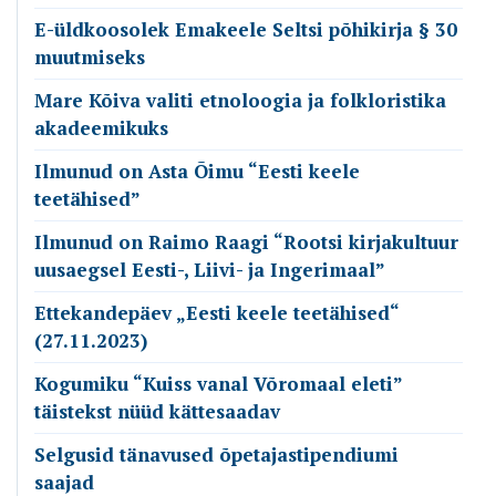
E-üldkoosolek Emakeele Seltsi põhikirja § 30
muutmiseks
Mare Kõiva valiti etnoloogia ja folkloristika
akadeemikuks
Ilmunud on Asta Õimu “Eesti keele
teetähised”
Ilmunud on Raimo Raagi “Rootsi kirjakultuur
uusaegsel Eesti-, Liivi- ja Ingerimaal”
Ettekandepäev „Eesti keele teetähised“
(27.11.2023)
Kogumiku “Kuiss vanal Võromaal eleti”
täistekst nüüd kättesaadav
Selgusid tänavused õpetajastipendiumi
saajad