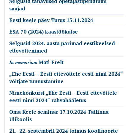
Selgusid tänavused õpetajastipendiumi
saajad
Eesti keele päev Turus 15.11.2024
ESA 70 (2024) kaastöökutse
Selgusid 2024. aasta parimad eestikeelsed
ettevõttenimed
𝐼𝑛 𝑚𝑒𝑚𝑜𝑟𝑖𝑎𝑚 Mati Erelt
„Ehe Eesti – Eesti ettevõttele eesti nimi 2024“
võitjate tunnustamine
Nimekonkursi „Ehe Eesti – Eesti ettevõttele
eesti nimi 2024“ rahvahääletus
Oma Keele seminar 17.10.2024 Tallinna
Ülikoolis
21.–22. septembril 2024 toimus koolinoorte