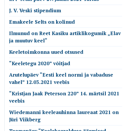
J. V. Veski stipendium
Emakeele Selts on kolinud
Ilmunud on Reet Kasiku artiklikogumik „Elav
ja muutuv keel“
Keeletoimkonna uued otsused
“Keeletegu 2020” võitjad
Arutelupäev “Eesti keel normi ja vabaduse
vahel” 12.03.2021 veebis
“Kristjan Jaak Peterson 220” 14. märtsil 2021
veebis
Wiedemanni keeleauhinna laureaat 2021 on
Jüri Viikberg
Teemapäev “Keelekorralduse äärmised