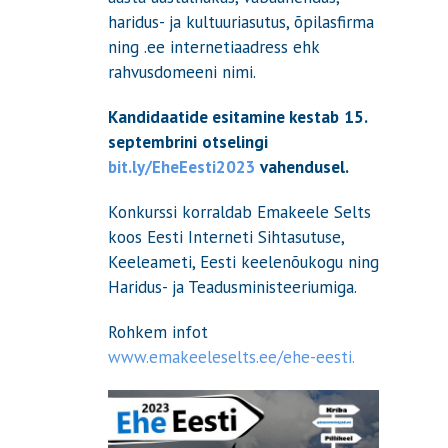
haridus- ja kultuuriasutus, õpilasfirma
ning .ee internetiaadress ehk
rahvusdomeeni nimi.
Kandidaatide esitamine kestab
15.
septembrini
otselingi
bit.ly/EheEesti2023
vahendusel.
Konkurssi korraldab Emakeele Selts
koos Eesti Interneti Sihtasutuse,
Keeleameti, Eesti keelenõukogu ning
Haridus- ja Teadusministeeriumiga.
Rohkem infot
www.emakeeleselts.ee/ehe-eesti.