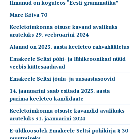
Ilmunud on koguteos “Eesti grammatika”
Mare Kõiva 70
Keeletoimkonna otsuse kavand avalikuks
aruteluks 29. veebruarini 2024
Alanud on 2023. aasta keeleteo rahvahääletus
Emakeele Seltsi põhi- ja lühikroonikad nüüd
veebis kättesaadavad
Emakeele Seltsi jõulu- ja uusaastasoovid
14. jaanuarini saab esitada 2023. aasta
parima keeleteo kandidaate
Keeletoimkonna otsuste kavandid avalikuks
aruteluks 31. jaanuarini 2024
E-üldkoosolek Emakeele Seltsi põhikirja § 30
muutmiseks