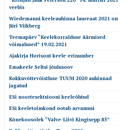
veebis
Wiedemanni keeleauhinna laureaat 2021 on
Jüri Viikberg
Teemapäev “Keelekorralduse äärmised
võimalused” 19.02.2021
Ajakirja Horisont keele-erinumber
Emakeele Seltsi jõulusoov
Kokkuvõttevõistluse TUUM 2020 auhinnad
jagatud
ESi noortesektsiooni keeleõhtud
ESi keeletoimkond ootab arvamusi
Kõnekoosolek “Valve-Liivi Kingisepp 85”