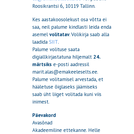
Roosikrantsi 6, 10119 Tallinn.
Kes aastakoosolekust osa võtta ei
saa, neil palume kindlasti leida enda
asemel
volitatav
. Volikirja saab alla
laadida
SIIT
.
Palume volituse saata
digiallkirjastatuna hiljemalt
24.
märtsiks
e-posti aadressil
marit.alas@emakeeleselts.ee.
Palume volitamisel arvestada, et
hääletuse õiglaseks jäämiseks
saab üht liiget volitada kuni viis
inimest.
Päevakord
Avasõnad
Akadeemiline ettekanne. Helle