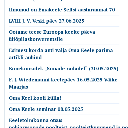
Ilmunud on Emakeele Seltsi aastaraamat 70
LVIII J. V. Veski päev 27.06.2025
Ootame teese Euroopa keelte päeva
üliõpilaskonverentsile
Esimest korda anti välja Oma Keele parima
artikli auhind
Kõnekoosolek „Sõnade radadel“ (30.05.2025)
F. J. Wiedemanni keelepäev 16.05.2025 Väike-
Maarjas
Oma Keel kooli külla!
Oma Keele seminar 08.05.2025
Keeletoimkonna otsus
põhiarvsõnade poolteist, poolteistkümmend ja p