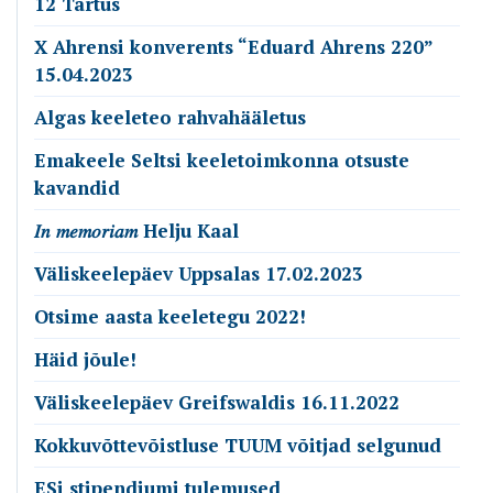
12 Tartus
X Ahrensi konverents “Eduard Ahrens 220”
15.04.2023
Algas keeleteo rahvahääletus
Emakeele Seltsi keeletoimkonna otsuste
kavandid
𝐼𝑛 𝑚𝑒𝑚𝑜𝑟𝑖𝑎𝑚 Helju Kaal
Väliskeelepäev Uppsalas 17.02.2023
Otsime aasta keeletegu 2022!
Häid jõule!
Väliskeelepäev Greifswaldis 16.11.2022
Kokkuvõttevõistluse TUUM võitjad selgunud
ESi stipendiumi tulemused