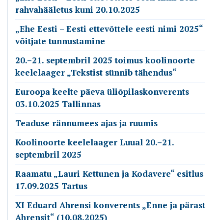
rahvahääletus kuni 20.10.2025
„Ehe Eesti – Eesti ettevõttele eesti nimi 2025“
võitjate tunnustamine
20.–21. septembril 2025 toimus koolinoorte
keelelaager „Tekstist sünnib tähendus“
Euroopa keelte päeva üliõpilaskonverents
03.10.2025 Tallinnas
Teaduse rännumees ajas ja ruumis
Koolinoorte keelelaager Luual 20.–21.
septembril 2025
Raamatu „Lauri Kettunen ja Kodavere“ esitlus
17.09.2025 Tartus
XI Eduard Ahrensi konverents „Enne ja pärast
Ahrensit“ (10.08.2025)