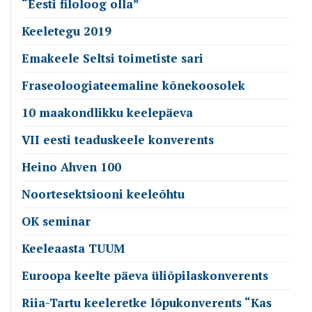
“Eesti filoloog olla”
Keeletegu 2019
Emakeele Seltsi toimetiste sari
Fraseoloogiateemaline kõnekoosolek
10 maakondlikku keelepäeva
VII eesti teaduskeele konverents
Heino Ahven 100
Noortesektsiooni keeleõhtu
OK seminar
Keeleaasta TUUM
Euroopa keelte päeva üliõpilaskonverents
Riia-Tartu keeleretke lõpukonverents “Kas