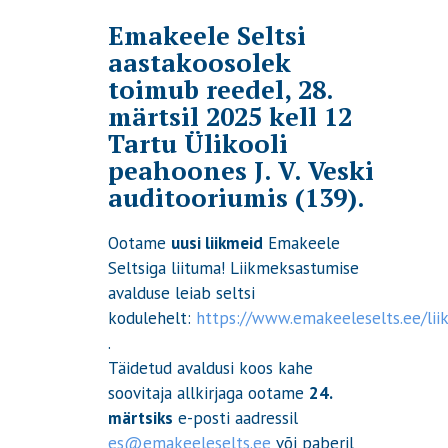
Emakeele Seltsi
aastakoosolek
toimub reedel, 28.
märtsil 2025 kell 12
Tartu Ülikooli
peahoones J. V. Veski
auditooriumis (139).
Ootame
uusi liikmeid
Emakeele
Seltsiga liituma! Liikmeksastumise
avalduse leiab seltsi
kodulehelt:
https://www.emakeeleselts.ee/lii
.
Täidetud avaldusi koos kahe
soovitaja allkirjaga ootame
24.
märtsiks
e-posti aadressil
es@emakeeleselts.ee
või paberil