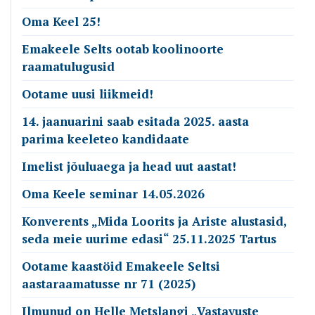
Oma Keel 25!
Emakeele Selts ootab koolinoorte
raamatulugusid
Ootame uusi liikmeid!
14. jaanuarini saab esitada 2025. aasta
parima keeleteo kandidaate
Imelist jõuluaega ja head uut aastat!
Oma Keele seminar 14.05.2026
Konverents „Mida Loorits ja Ariste alustasid,
seda meie uurime edasi“ 25.11.2025 Tartus
Ootame kaastöid Emakeele Seltsi
aastaraamatusse nr 71 (2025)
Ilmunud on Helle Metslangi „Vastavuste