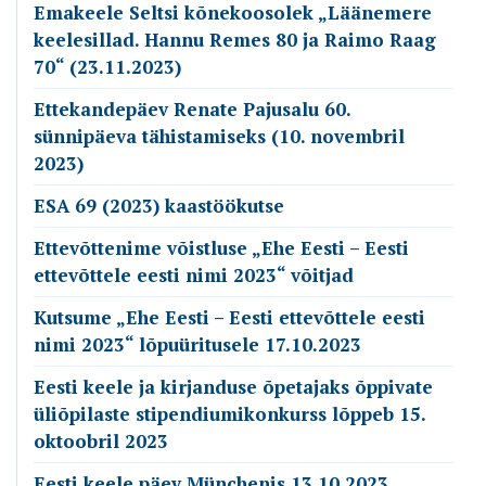
Emakeele Seltsi kõnekoosolek „Läänemere
keelesillad. Hannu Remes 80 ja Raimo Raag
70“ (23.11.2023)
Ettekandepäev Renate Pajusalu 60.
sünnipäeva tähistamiseks (10. novembril
2023)
ESA 69 (2023) kaastöökutse
Ettevõttenime võistluse „Ehe Eesti – Eesti
ettevõttele eesti nimi 2023“ võitjad
Kutsume „Ehe Eesti – Eesti ettevõttele eesti
nimi 2023“ lõpuüritusele 17.10.2023
Eesti keele ja kirjanduse õpetajaks õppivate
üliõpilaste stipendiumikonkurss lõppeb 15.
oktoobril 2023
Eesti keele päev Münchenis 13.10.2023