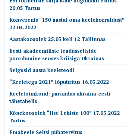
ESi toimetiste sarja kahe kogumiku esitlus
20.05 Tartus
Konverents “150 aastat oma keelekorraldust”
22.04.2022
Aastakoosolek 25.03 kell 12 Tallinnas
Eesti akadeemiliste teadusseltside
pöördumine seoses kriisiga Ukrainas
Selgusid aasta keeleteod!
“Keeletegu 2021” lõpuüritus 16.03.2022
Keeletoimkond: parandus ukraina-eesti
tähetabelis
Kõnekoosolek “Ilse Lehiste 100” 17.03.2022
Tartus
Emakeele Seltsi pühatervitus