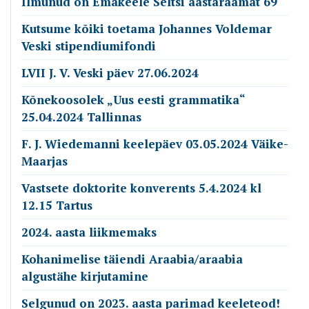
Ilmunud on Emakeele Seltsi aastaraamat 69
Kutsume kõiki toetama Johannes Voldemar
Veski stipendiumifondi
LVII J. V. Veski päev 27.06.2024
Kõnekoosolek „Uus eesti grammatika“
25.04.2024 Tallinnas
F. J. Wiedemanni keelepäev 03.05.2024 Väike-
Maarjas
Vastsete doktorite konverents 5.4.2024 kl
12.15 Tartus
2024. aasta liikmemaks
Kohanimelise täiendi Araabia/araabia
algustähe kirjutamine
Selgunud on 2023. aasta parimad keeleteod!