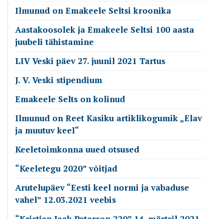
Ilmunud on Emakeele Seltsi kroonika
Aastakoosolek ja Emakeele Seltsi 100 aasta
juubeli tähistamine
LIV Veski päev 27. juunil 2021 Tartus
J. V. Veski stipendium
Emakeele Selts on kolinud
Ilmunud on Reet Kasiku artiklikogumik „Elav
ja muutuv keel“
Keeletoimkonna uued otsused
“Keeletegu 2020” võitjad
Arutelupäev “Eesti keel normi ja vabaduse
vahel” 12.03.2021 veebis
“Kristjan Jaak Peterson 220” 14. märtsil 2021