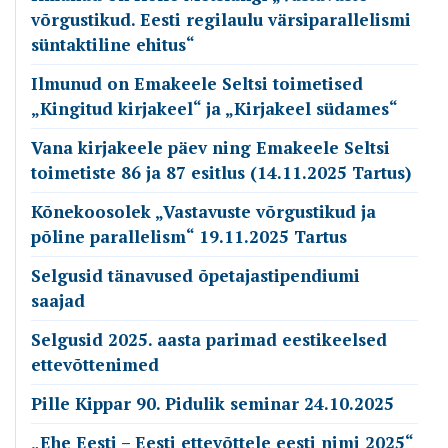
võrgustikud. Eesti regilaulu värsiparallelismi
süntaktiline ehitus“
Ilmunud on Emakeele Seltsi toimetised
„Kingitud kirjakeel“ ja „Kirjakeel südames“
Vana kirjakeele päev ning Emakeele Seltsi
toimetiste 86 ja 87 esitlus (14.11.2025 Tartus)
Kõnekoosolek „Vastavuste võrgustikud ja
põline parallelism“ 19.11.2025 Tartus
Selgusid tänavused õpetajastipendiumi
saajad
Selgusid 2025. aasta parimad eestikeelsed
ettevõttenimed
Pille Kippar 90. Pidulik seminar 24.10.2025
„Ehe Eesti – Eesti ettevõttele eesti nimi 2025“