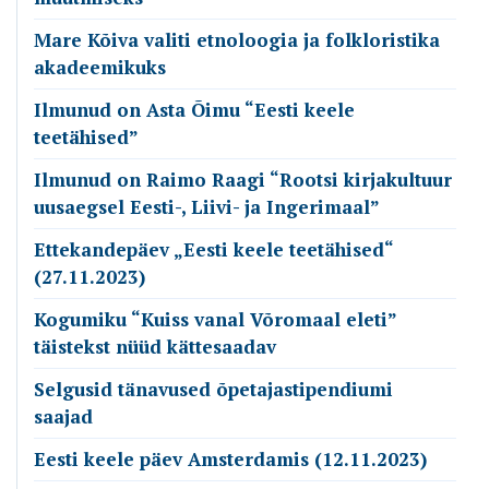
Mare Kõiva valiti etnoloogia ja folkloristika
akadeemikuks
Ilmunud on Asta Õimu “Eesti keele
teetähised”
Ilmunud on Raimo Raagi “Rootsi kirjakultuur
uusaegsel Eesti-, Liivi- ja Ingerimaal”
Ettekandepäev „Eesti keele teetähised“
(27.11.2023)
Kogumiku “Kuiss vanal Võromaal eleti”
täistekst nüüd kättesaadav
Selgusid tänavused õpetajastipendiumi
saajad
Eesti keele päev Amsterdamis (12.11.2023)