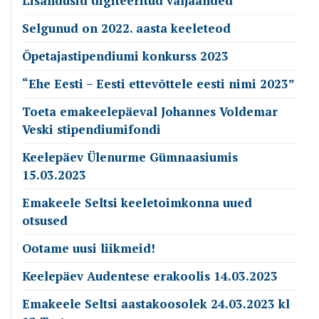
Lisandusid digiteeritud väljaanded
Selgunud on 2022. aasta keeleteod
Õpetajastipendiumi konkurss 2023
“Ehe Eesti – Eesti ettevõttele eesti nimi 2023”
Toeta emakeelepäeval Johannes Voldemar
Veski stipendiumifondi
Keelepäev Ülenurme Gümnaasiumis
15.03.2023
Emakeele Seltsi keeletoimkonna uued
otsused
Ootame uusi liikmeid!
Keelepäev Audentese erakoolis 14.03.2023
Emakeele Seltsi aastakoosolek 24.03.2023 kl