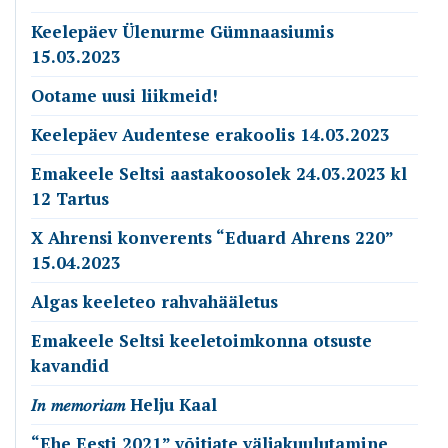
Keelepäev Ülenurme Gümnaasiumis
15.03.2023
Ootame uusi liikmeid!
Keelepäev Audentese erakoolis 14.03.2023
Emakeele Seltsi aastakoosolek 24.03.2023 kl
12 Tartus
X Ahrensi konverents “Eduard Ahrens 220”
15.04.2023
Algas keeleteo rahvahääletus
Emakeele Seltsi keeletoimkonna otsuste
kavandid
𝐼𝑛 𝑚𝑒𝑚𝑜𝑟𝑖𝑎𝑚 Helju Kaal
“Ehe Eesti 2021” võitjate väljakuulutamine