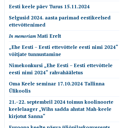
Eesti keele päev Turus 15.11.2024
Selgusid 2024. aasta parimad eestikeelsed
ettevõttenimed
𝐼𝑛 𝑚𝑒𝑚𝑜𝑟𝑖𝑎𝑚 Mati Erelt
„Ehe Eesti – Eesti ettevõttele eesti nimi 2024“
võitjate tunnustamine
Nimekonkursi „Ehe Eesti – Eesti ettevõttele
eesti nimi 2024“ rahvahääletus
Oma Keele seminar 17.10.2024 Tallinna
Ülikoolis
21.–22. septembril 2024 toimus koolinoorte
keelelaager „Wihs sadda ahstat Mah-keele
kirjotut Sanna“
Euroopa keelte päeva üliõpilaskonverents