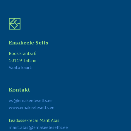
Emakeele Selts
Roosikrantsi 6
10119 Tallinn
Vaata kaarti
Kontakt
es@emakeeleselts.ee
www.emakeeleselts.ee
teadussekretär Marit Alas
marit.alas@emakeeleselts.ee