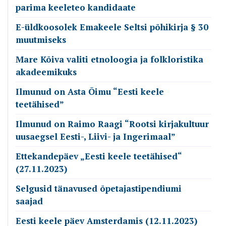
parima keeleteo kandidaate
E-üldkoosolek Emakeele Seltsi põhikirja § 30
muutmiseks
Mare Kõiva valiti etnoloogia ja folkloristika
akadeemikuks
Ilmunud on Asta Õimu “Eesti keele
teetähised”
Ilmunud on Raimo Raagi “Rootsi kirjakultuur
uusaegsel Eesti-, Liivi- ja Ingerimaal”
Ettekandepäev „Eesti keele teetähised“
(27.11.2023)
Selgusid tänavused õpetajastipendiumi
saajad
Eesti keele päev Amsterdamis (12.11.2023)