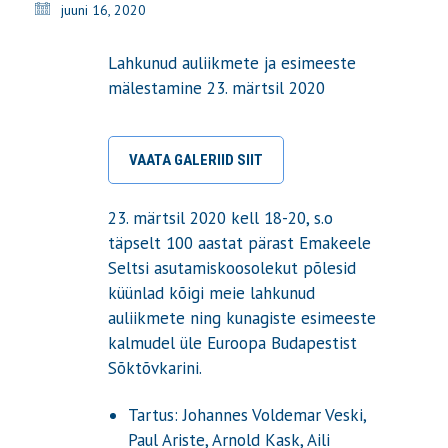
juuni 16, 2020
Lahkunud auliikmete ja esimeeste
mälestamine 23. märtsil 2020
VAATA GALERIID SIIT
23. märtsil 2020 kell 18-20, s.o
täpselt 100 aastat pärast Emakeele
Seltsi asutamiskoosolekut põlesid
küünlad kõigi meie lahkunud
auliikmete ning kunagiste esimeeste
kalmudel üle Euroopa Budapestist
Sõktõvkarini.
Tartus: Johannes Voldemar Veski,
Paul Ariste, Arnold Kask, Aili