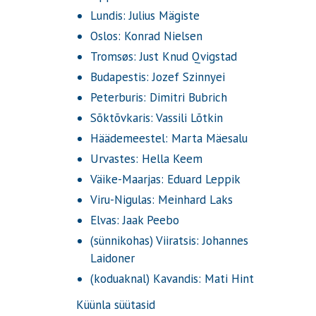
Lundis: Julius Mägiste
Oslos: Konrad Nielsen
Tromsøs: Just Knud Qvigstad
Budapestis: Jozef Szinnyei
Peterburis: Dimitri Bubrich
Sõktõvkaris: Vassili Lõtkin
Häädemeestel: Marta Mäesalu
Urvastes: Hella Keem
Väike-Maarjas: Eduard Leppik
Viru-Nigulas: Meinhard Laks
Elvas: Jaak Peebo
(sünnikohas) Viiratsis: Johannes
Laidoner
(koduaknal) Kavandis: Mati Hint
Küünla süütasid