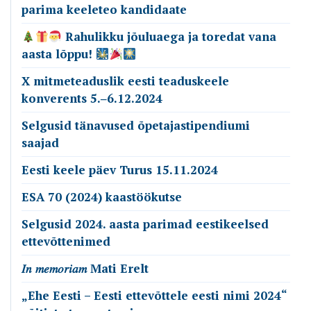
parima keeleteo kandidaate
Rahulikku jõuluaega ja toredat vana
aasta lõppu!
X mitmeteaduslik eesti teaduskeele
konverents 5.‒6.12.2024
Selgusid tänavused õpetajastipendiumi
saajad
Eesti keele päev Turus 15.11.2024
ESA 70 (2024) kaastöökutse
Selgusid 2024. aasta parimad eestikeelsed
ettevõttenimed
𝐼𝑛 𝑚𝑒𝑚𝑜𝑟𝑖𝑎𝑚 Mati Erelt
„Ehe Eesti – Eesti ettevõttele eesti nimi 2024“