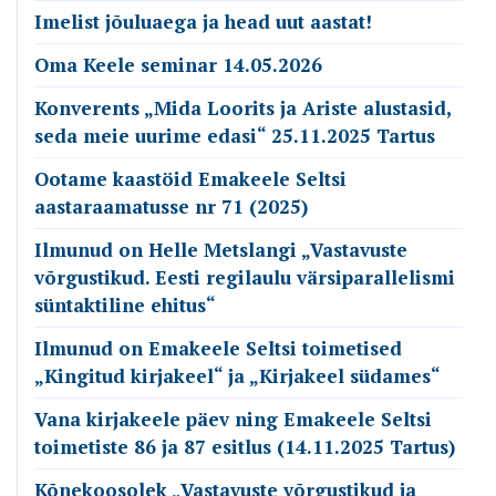
Imelist jõuluaega ja head uut aastat!
Oma Keele seminar 14.05.2026
Konverents „Mida Loorits ja Ariste alustasid,
seda meie uurime edasi“ 25.11.2025 Tartus
Ootame kaastöid Emakeele Seltsi
aastaraamatusse nr 71 (2025)
Ilmunud on Helle Metslangi „Vastavuste
võrgustikud. Eesti regilaulu värsiparallelismi
süntaktiline ehitus“
Ilmunud on Emakeele Seltsi toimetised
„Kingitud kirjakeel“ ja „Kirjakeel südames“
Vana kirjakeele päev ning Emakeele Seltsi
toimetiste 86 ja 87 esitlus (14.11.2025 Tartus)
Kõnekoosolek „Vastavuste võrgustikud ja