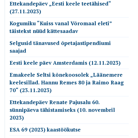
Ettekandepäev „Eesti keele teetähised“
(27.11.2023)
Kogumiku “Kuiss vanal Võromaal eleti”
täistekst nüüd kättesaadav
Selgusid tänavused õpetajastipendiumi
saajad
Eesti keele päev Amsterdamis (12.11.2023)
Emakeele Seltsi kõnekoosolek „Läänemere
keelesillad. Hannu Remes 80 ja Raimo Raag
70“ (23.11.2023)
Ettekandepäev Renate Pajusalu 60.
sünnipäeva tähistamiseks (10. novembril
2023)
ESA 69 (2023) kaastöökutse