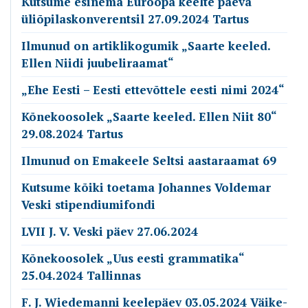
Kutsume esinema Euroopa keelte päeva
üliõpilaskonverentsil 27.09.2024 Tartus
Ilmunud on artiklikogumik „Saarte keeled.
Ellen Niidi juubeliraamat“
„Ehe Eesti – Eesti ettevõttele eesti nimi 2024“
Kõnekoosolek „Saarte keeled. Ellen Niit 80“
29.08.2024 Tartus
Ilmunud on Emakeele Seltsi aastaraamat 69
Kutsume kõiki toetama Johannes Voldemar
Veski stipendiumifondi
LVII J. V. Veski päev 27.06.2024
Kõnekoosolek „Uus eesti grammatika“
25.04.2024 Tallinnas
F. J. Wiedemanni keelepäev 03.05.2024 Väike-