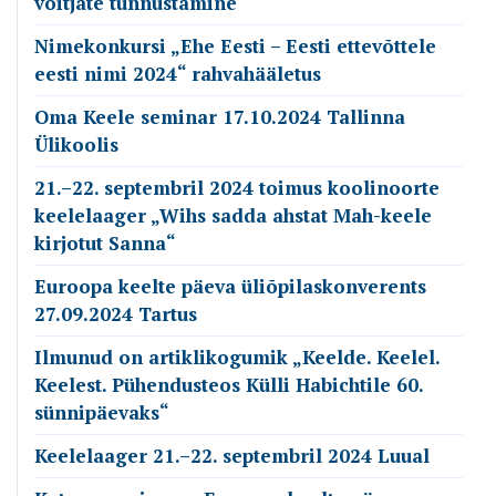
võitjate tunnustamine
Nimekonkursi „Ehe Eesti – Eesti ettevõttele
eesti nimi 2024“ rahvahääletus
Oma Keele seminar 17.10.2024 Tallinna
Ülikoolis
21.–22. septembril 2024 toimus koolinoorte
keelelaager „Wihs sadda ahstat Mah-keele
kirjotut Sanna“
Euroopa keelte päeva üliõpilaskonverents
27.09.2024 Tartus
Ilmunud on artiklikogumik „Keelde. Keelel.
Keelest. Pühendusteos Külli Habichtile 60.
sünnipäevaks“
Keelelaager 21.–22. septembril 2024 Luual