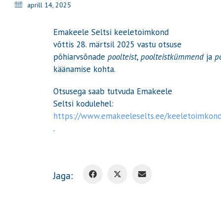
aprill 14, 2025
Emakeele Seltsi keeletoimkond
võttis 28. märtsil 2025 vastu otsuse
põhiarvsõnade
poolteist
,
poolteistkümmend
ja
p
käänamise kohta.
Otsusega saab tutvuda Emakeele
Seltsi kodulehel:
https://www.emakeeleselts.ee/keeletoimkond
.
Jaga: