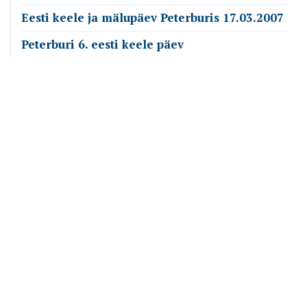
Eesti keele ja mälupäev Peterburis 17.03.2007
Peterburi 6. eesti keele päev
Emakeele Selts
Roosikrantsi 6
10119 Tallinn
Vaata kaarti
Kontakt