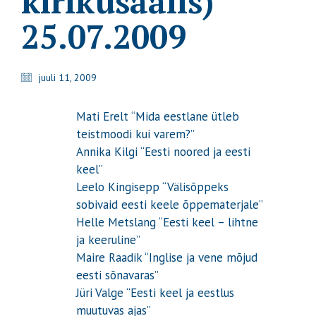
kirikusaalis)
25.07.2009
juuli 11, 2009
Mati Erelt “Mida eestlane ütleb
teistmoodi kui varem?”
Annika Kilgi “Eesti noored ja eesti
keel”
Leelo Kingisepp “Välisõppeks
sobivaid eesti keele õppematerjale”
Helle Metslang “Eesti keel – lihtne
ja keeruline”
Maire Raadik “Inglise ja vene mõjud
eesti sõnavaras”
Jüri Valge “Eesti keel ja eestlus
muutuvas ajas”