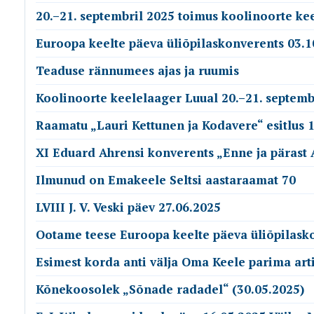
20.–21. septembril 2025 toimus koolinoorte ke
Euroopa keelte päeva üliõpilaskonverents 03.1
Teaduse rännumees ajas ja ruumis
Koolinoorte keelelaager Luual 20.–21. septemb
Raamatu „Lauri Kettunen ja Kodavere“ esitlus 1
XI Eduard Ahrensi konverents „Enne ja pärast 
Ilmunud on Emakeele Seltsi aastaraamat 70
LVIII J. V. Veski päev 27.06.2025
Ootame teese Euroopa keelte päeva üliõpilask
Esimest korda anti välja Oma Keele parima art
Kõnekoosolek „Sõnade radadel“ (30.05.2025)