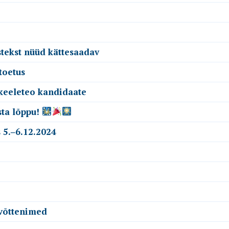
stekst nüüd kättesaadav
toetus
 keeleteo kandidaate
sta lõppu!
 5.‒6.12.2024
evõttenimed