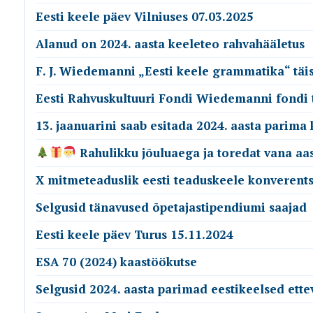
Eesti keele päev Vilniuses 07.03.2025
Alanud on 2024. aasta keeleteo rahvahääletus
F. J. Wiedemanni „Eesti keele grammatika“ täi
Eesti Rahvuskultuuri Fondi Wiedemanni fondi 
13. jaanuarini saab esitada 2024. aasta parima
Rahulikku jõuluaega ja toredat vana aa
X mitmeteaduslik eesti teaduskeele konverents
Selgusid tänavused õpetajastipendiumi saajad
Eesti keele päev Turus 15.11.2024
ESA 70 (2024) kaastöökutse
Selgusid 2024. aasta parimad eestikeelsed ett