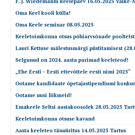
F. J. Wiedemanni keelepäev 16.05.2025 Väike-
Oma Keel kooli külla!
Oma Keele seminar 08.05.2025
Keeletoimkonna otsus põhiarvsõnade poolteist
Lauri Kettuse mälestusmärgi püstitamisest (28.
Selgunud on 2024. aasta parimad keeleteod!
„Ehe Eesti – Eesti ettevõttele eesti nimi 2025“
Ootame kandidaate õpetajastipendiumi konkur
Ootame uusi liikmeid!
Emakeele Seltsi aastakoosolek 28.03.2025 Tart
Keeletoimkonna otsuse kavand
Aasta keeleteo tänuüritus 14.03.2025 Tartus