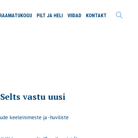
RAAMATU
KOGU
PILT JA
HELI
VIIDAD
KONTAKT
elts vastu uusi
ude keeleinimeste ja -huviliste