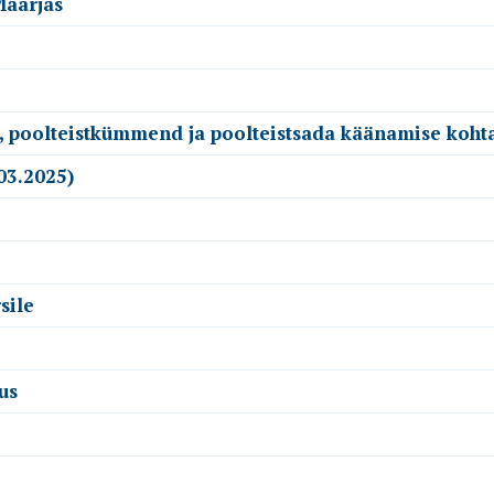
Maarjas
, poolteistkümmend ja poolteistsada käänamise kohta
03.2025)
sile
us