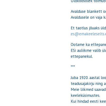
Üldkoosolek toimub re
Avalduse blankett o
Avaldusele on vaja k
Et taotlus jõuaks ül
es@emakeeleselts.
Ootame ka ettepanek
ESi auliikme valib ü
ettepanekul.
***
Juba 1920. aastal l
teadusajakirju ning a
Meie liikmed saavad
keeleküsimustes.
Kui hindad eesti kee