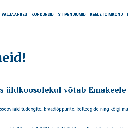
VÄLJA
ANDED
KONKURSID
STIPENDIUMID
KEELE
TOIMKOND
eid!
s üldkoosolekul võtab Emakeele S
soovijaid tudengite, kraadiõppurite, kolleegide ning kõigi mu