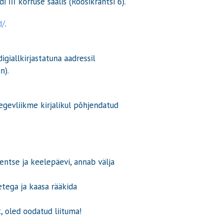
 III korruse saalis (Roosikrantsi 6).
d/
.
giallkirjastatuna aadressil
n).
egevliikme kirjalikul põhjendatud
ntse ja keelepäevi, annab välja
tega ja kaasa rääkida
, oled oodatud liituma!