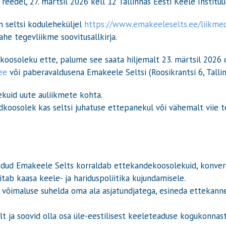
edel, 27. märtsil 2026 kell 12 Tallinnas Eesti Keele Instituudi
n seltsi koduleheküljel
https://www.emakeeleselts.ee/liikme
ahe tegevliikme soovitusallkirja.
dkoosoleku ette, palume see saata hiljemalt 23. märtsil 2026 di
ee
või paberavaldusena Emakeele Seltsi (Roosikrantsi 6, Tallin
uid uute auliikmete kohta.
ldkoosolek kas seltsi juhatuse ettepanekul või vähemalt viie t
oodud Emakeele Selts korraldab ettekandekoosolekuid, konvere
itab kaasa keele- ja hariduspoliitika kujundamisele.
 võimaluse suhelda oma ala asjatundjatega, esineda ettekanne
lt ja soovid olla osa üle-eestilisest keeleteaduse kogukonnast