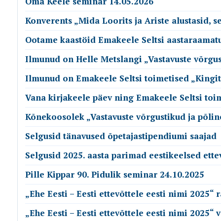
Oma Keele seminar 14.05.2026
Konverents „Mida Loorits ja Ariste alustasid, 
Ootame kaastöid Emakeele Seltsi aastaraamatu
Ilmunud on Helle Metslangi „Vastavuste võrgusti
Ilmunud on Emakeele Seltsi toimetised „Kingit
Vana kirjakeele päev ning Emakeele Seltsi toime
Kõnekoosolek „Vastavuste võrgustikud ja põlin
Selgusid tänavused õpetajastipendiumi saajad
Selgusid 2025. aasta parimad eestikeelsed ett
Pille Kippar 90. Pidulik seminar 24.10.2025
„Ehe Eesti – Eesti ettevõttele eesti nimi 2025“
„Ehe Eesti – Eesti ettevõttele eesti nimi 2025“ 