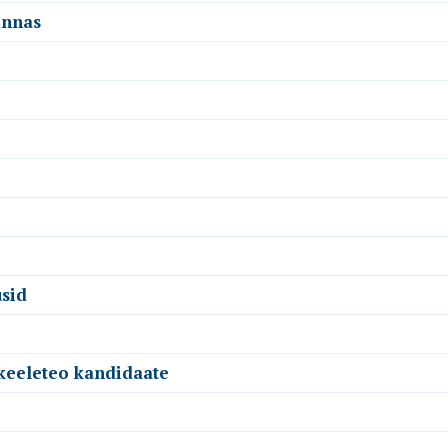
innas
sid
 keeleteo kandidaate