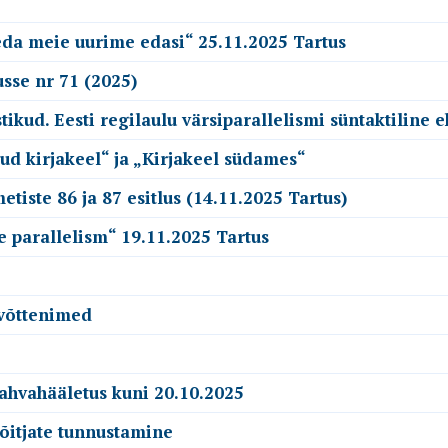
seda meie uurime edasi“ 25.11.2025 Tartus
sse nr 71 (2025)
kud. Eesti regilaulu värsiparallelismi süntaktiline e
ud kirjakeel“ ja „Kirjakeel südames“
tiste 86 ja 87 esitlus (14.11.2025 Tartus)
e parallelism“ 19.11.2025 Tartus
evõttenimed
 rahvahääletus kuni 20.10.2025
võitjate tunnustamine