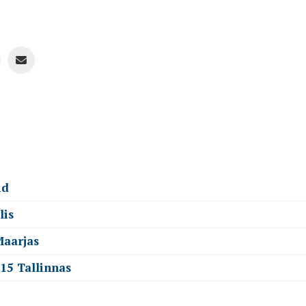
id
lis
Maarjas
.15 Tallinnas