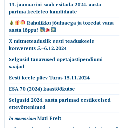
13. jaanuarini saab esitada 2024. aasta
parima keeleteo kandidaate
Rahulikku jõuluaega ja toredat vana
aasta lõppu!
X mitmeteaduslik eesti teaduskeele
konverents 5.‒6.12.2024
Selgusid tänavused õpetajastipendiumi
saajad
Eesti keele päev Turus 15.11.2024
ESA 70 (2024) kaastöökutse
Selgusid 2024. aasta parimad eestikeelsed
ettevõttenimed
𝐼𝑛 𝑚𝑒𝑚𝑜𝑟𝑖𝑎𝑚 Mati Erelt