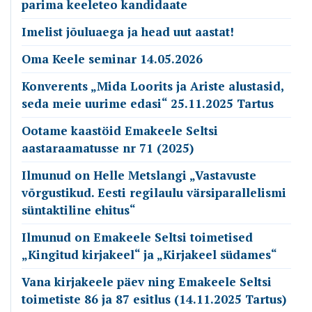
parima keeleteo kandidaate
Imelist jõuluaega ja head uut aastat!
Oma Keele seminar 14.05.2026
Konverents „Mida Loorits ja Ariste alustasid,
seda meie uurime edasi“ 25.11.2025 Tartus
Ootame kaastöid Emakeele Seltsi
aastaraamatusse nr 71 (2025)
Ilmunud on Helle Metslangi „Vastavuste
võrgustikud. Eesti regilaulu värsiparallelismi
süntaktiline ehitus“
Ilmunud on Emakeele Seltsi toimetised
„Kingitud kirjakeel“ ja „Kirjakeel südames“
Vana kirjakeele päev ning Emakeele Seltsi
toimetiste 86 ja 87 esitlus (14.11.2025 Tartus)