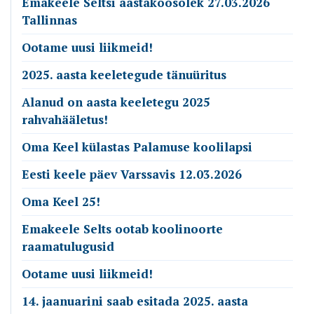
Emakeele Seltsi aastakoosolek 27.03.2026
Tallinnas
Ootame uusi liikmeid!
2025. aasta keeletegude tänuüritus
Alanud on aasta keeletegu 2025
rahvahääletus!
Oma Keel külastas Palamuse koolilapsi
Eesti keele päev Varssavis 12.03.2026
Oma Keel 25!
Emakeele Selts ootab koolinoorte
raamatulugusid
Ootame uusi liikmeid!
14. jaanuarini saab esitada 2025. aasta