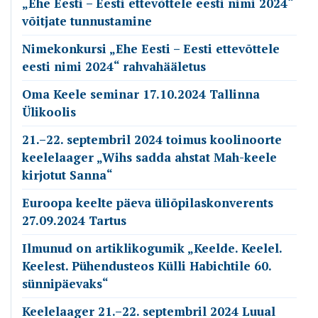
„Ehe Eesti – Eesti ettevõttele eesti nimi 2024“
võitjate tunnustamine
Nimekonkursi „Ehe Eesti – Eesti ettevõttele
eesti nimi 2024“ rahvahääletus
Oma Keele seminar 17.10.2024 Tallinna
Ülikoolis
21.–22. septembril 2024 toimus koolinoorte
keelelaager „Wihs sadda ahstat Mah-keele
kirjotut Sanna“
Euroopa keelte päeva üliõpilaskonverents
27.09.2024 Tartus
Ilmunud on artiklikogumik „Keelde. Keelel.
Keelest. Pühendusteos Külli Habichtile 60.
sünnipäevaks“
Keelelaager 21.–22. septembril 2024 Luual