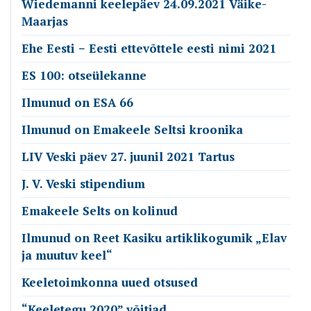
Wiedemanni keelepäev 24.09.2021 Väike-
Maarjas
Ehe Eesti − Eesti ettevõttele eesti nimi 2021
ES 100: otseülekanne
Ilmunud on ESA 66
Ilmunud on Emakeele Seltsi kroonika
LIV Veski päev 27. juunil 2021 Tartus
J. V. Veski stipendium
Emakeele Selts on kolinud
Ilmunud on Reet Kasiku artiklikogumik „Elav
ja muutuv keel“
Keeletoimkonna uued otsused
“Keeletegu 2020” võitjad