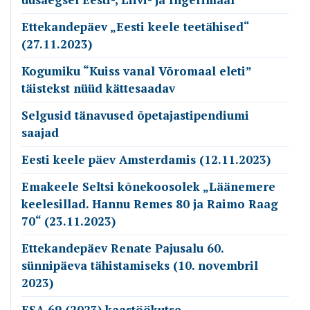
Ettekandepäev „Eesti keele teetähised“
(27.11.2023)
Kogumiku “Kuiss vanal Võromaal eleti”
täistekst nüüd kättesaadav
Selgusid tänavused õpetajastipendiumi
saajad
Eesti keele päev Amsterdamis (12.11.2023)
Emakeele Seltsi kõnekoosolek „Läänemere
keelesillad. Hannu Remes 80 ja Raimo Raag
70“ (23.11.2023)
Ettekandepäev Renate Pajusalu 60.
sünnipäeva tähistamiseks (10. novembril
2023)
ESA 69 (2023) kaastöökutse