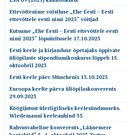
Ettevõttenime võistluse „Ehe Eesti – Eesti
ettevõttele eesti nimi 2023“ võitjad
Kutsume „Ehe Eesti – Eesti ettevõttele eesti
nimi 2023“ lõpuüritusele 17.10.2023
Eesti keele ja kirjanduse õpetajaks õppivate
üliõpilaste stipendiumikonkurss lõppeb 15.
oktoobril 2023
Eesti keele päev Münchenis 13.10.2023
Euroopa keelte päeva üliõpilaskonverents
29.09.2023
Köögijutust üleriigiliseks keelesündmuseks.
Wiedemanni keeleauhind 35
Rahvusvaheline konverents „Läänemere
kontaktid“ 5.–6. oktoobril 2023 Tartus