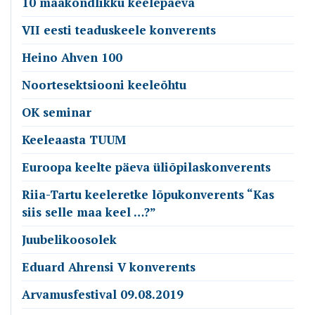
10 maakondlikku keelepäeva
VII eesti teaduskeele konverents
Heino Ahven 100
Noortesektsiooni keeleõhtu
OK seminar
Keeleaasta TUUM
Euroopa keelte päeva üliõpilaskonverents
Riia-Tartu keeleretke lõpukonverents “Kas
siis selle maa keel …?”
Juubelikoosolek
Eduard Ahrensi V konverents
Arvamusfestival 09.08.2019