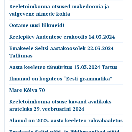
Keeletoimkonna otsused makedoonia ja
valgevene nimede kohta
Ootame uusi liikmeid!
Keelepäev Audentese erakoolis 14.03.2024
Emakeele Seltsi aastakoosolek 22.03.2024
Tallinnas
Aasta keeleteo tänuüritus 15.03.2024 Tartus
Ilmunud on koguteos “Eesti grammatika”
Mare Kõiva 70
Keeletoimkonna otsuse kavand avalikuks
aruteluks 29. veebruarini 2024
Alanud on 2023. aasta keeleteo rahvahääletus
Emakeele Seltsi põhi- ja lühikroonikad nüüd