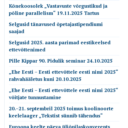
Kõnekoosolek „Vastavuste võrgustikud ja
põline parallelism“ 19.11.2025 Tartus
Selgusid tänavused õpetajastipendiumi
saajad
Selgusid 2025. aasta parimad eestikeelsed
ettevõttenimed
Pille Kippar 90. Pidulik seminar 24.10.2025
„Ehe Eesti – Eesti ettevõttele eesti nimi 2025“
rahvahääletus kuni 20.10.2025
„Ehe Eesti – Eesti ettevõttele eesti nimi 2025“
võitjate tunnustamine
20.–21. septembril 2025 toimus koolinoorte
keelelaager „Tekstist sünnib tähendus“
Euroopa keelte päeva üliõpilaskonverents