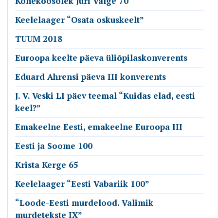
Kõnekoosolek Jüri Valge 70
Keelelaager “Osata oskuskeelt”
TUUM 2018
Euroopa keelte päeva üliõpilaskonverents
Eduard Ahrensi päeva III konverents
J. V. Veski LI päev teemal “Kuidas elad, eesti
keel?”
Emakeelne Eesti, emakeelne Euroopa III
Eesti ja Soome 100
Krista Kerge 65
Keelelaager “Eesti Vabariik 100”
“Loode-Eesti murdelood. Valimik
murdetekste IX”