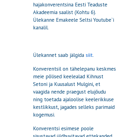
hajakonverentsina Eesti Teaduste
Akadeemia saalist (Kohtu 6).
Ülekanne Emakeele Seltsi Youtube`i
kanalil.
Ülekannet saab jälgida
siit
.
Konverentsil on tähelepanu keskmes
meie põlised keelealad Kihnust
Setoni ja Kuusalust Mulgini, et
vaagida nende praegust elujõudu
ning toetada ajaloolise keelerikkuse
kestlikkust, jagades selleks parimaid
kogemusi.
Konverentsi esimese poole
sisustavad üldhuvitavad ettekanded,