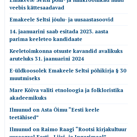
veebis kättesaadavad
Emakeele Seltsi jõulu- ja uusaastasoovid
14. jaanuarini saab esitada 2023. aasta
parima keeleteo kandidaate
Keeletoimkonna otsuste kavandid avalikuks
aruteluks 31. jaanuarini 2024
E-üldkoosolek Emakeele Seltsi põhikirja § 30
muutmiseks
Mare Kõiva valiti etnoloogia ja folkloristika
akadeemikuks
Ilmunud on Asta Õimu “Eesti keele
teetähised”
Ilmunud on Raimo Raagi “Rootsi kirjakultuur
uusaegsel Eesti-, Liivi- ja Ingerimaal”