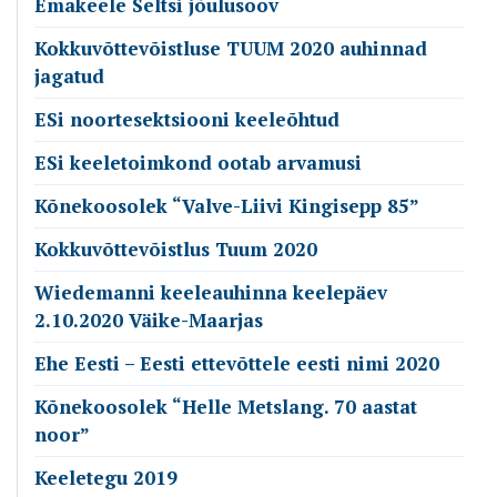
Emakeele Seltsi jõulusoov
Kokkuvõttevõistluse TUUM 2020 auhinnad
jagatud
ESi noortesektsiooni keeleõhtud
ESi keeletoimkond ootab arvamusi
Kõnekoosolek “Valve-Liivi Kingisepp 85”
Kokkuvõttevõistlus Tuum 2020
Wiedemanni keeleauhinna keelepäev
2.10.2020 Väike-Maarjas
Ehe Eesti – Eesti ettevõttele eesti nimi 2020
Kõnekoosolek “Helle Metslang. 70 aastat
noor”
Keeletegu 2019