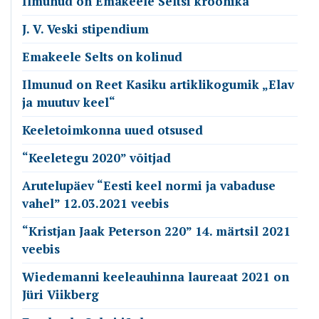
Ilmunud on Emakeele Seltsi kroonika
J. V. Veski stipendium
Emakeele Selts on kolinud
Ilmunud on Reet Kasiku artiklikogumik „Elav
ja muutuv keel“
Keeletoimkonna uued otsused
“Keeletegu 2020” võitjad
Arutelupäev “Eesti keel normi ja vabaduse
vahel” 12.03.2021 veebis
“Kristjan Jaak Peterson 220” 14. märtsil 2021
veebis
Wiedemanni keeleauhinna laureaat 2021 on
Jüri Viikberg