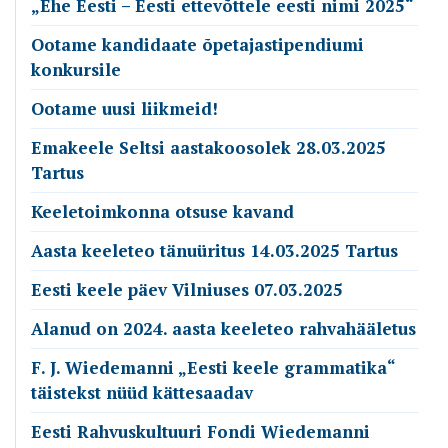
„Ehe Eesti – Eesti ettevõttele eesti nimi 2025“
Ootame kandidaate õpetajastipendiumi
konkursile
Ootame uusi liikmeid!
Emakeele Seltsi aastakoosolek 28.03.2025
Tartus
Keeletoimkonna otsuse kavand
Aasta keeleteo tänuüritus 14.03.2025 Tartus
Eesti keele päev Vilniuses 07.03.2025
Alanud on 2024. aasta keeleteo rahvahääletus
F. J. Wiedemanni „Eesti keele grammatika“
täistekst nüüd kättesaadav
Eesti Rahvuskultuuri Fondi Wiedemanni