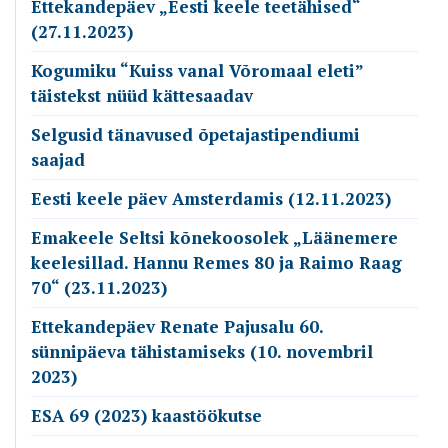
Ettekandepäev „Eesti keele teetähised“
(27.11.2023)
Kogumiku “Kuiss vanal Võromaal eleti”
täistekst nüüd kättesaadav
Selgusid tänavused õpetajastipendiumi
saajad
Eesti keele päev Amsterdamis (12.11.2023)
Emakeele Seltsi kõnekoosolek „Läänemere
keelesillad. Hannu Remes 80 ja Raimo Raag
70“ (23.11.2023)
Ettekandepäev Renate Pajusalu 60.
sünnipäeva tähistamiseks (10. novembril
2023)
ESA 69 (2023) kaastöökutse