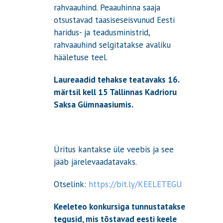
rahvaauhind. Peaauhinna saaja
otsustavad taasiseseisvunud Eesti
haridus- ja teadusministrid,
rahvaauhind selgitatakse avaliku
hääletuse teel.
Laureaadid tehakse teatavaks 16.
märtsil kell 15 Tallinnas Kadrioru
Saksa Gümnaasiumis.
Üritus kantakse üle veebis ja see
jääb järelevaadatavaks.
Otselink:
https://bit.ly/KEELETEGU
Keeleteo konkursiga tunnustatakse
tegusid, mis tõstavad eesti keele