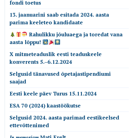
fondi toetus
13. jaanuarini saab esitada 2024. aasta
parima keeleteo kandidaate
Rahulikku jõuluaega ja toredat vana
aasta lõppu!
X mitmeteaduslik eesti teaduskeele
konverents 5.‒6.12.2024
Selgusid tänavused õpetajastipendiumi
saajad
Eesti keele päev Turus 15.11.2024
ESA 70 (2024) kaastöökutse
Selgusid 2024. aasta parimad eestikeelsed
ettevõttenimed
𝐼𝑛 𝑚𝑒𝑚𝑜𝑟𝑖𝑎𝑚 Mati Erelt