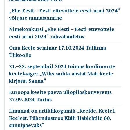
„Ehe Eesti – Eesti ettevõttele eesti nimi 2024“
võitjate tunnustamine
Nimekonkursi „Ehe Eesti – Eesti ettevõttele
eesti nimi 2024“ rahvahääletus
Oma Keele seminar 17.10.2024 Tallinna
Ülikoolis
21.–22. septembril 2024 toimus koolinoorte
keelelaager „Wihs sadda ahstat Mah-keele
kirjotut Sanna“
Euroopa keelte päeva üliõpilaskonverents
27.09.2024 Tartus
Ilmunud on artiklikogumik „Keelde. Keelel.
Keelest. Pühendusteos Külli Habichtile 60.
sünnipäevaks“