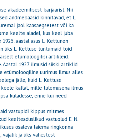
e akadeemilisest karjäärist. Nii
ised andmebaasid kinnitavad, et L.
uuremal jaol kaasaegsetest või ka
ome keelte aladel, kus keel juba
 1925. aastal asus L. Kettunen
n üks L. Kettuse tuntumaid töid
rselt etümoloogilisi artikleid.
 Aastal 1927 ilmusid siiski artiklid
 etümoloogiline uurimus ilmus alles
elega jälle, kuid L. Kettuse
 keele kallal, mille tulemusena ilmus
epsa küladesse, enne kui need
vaid vastupidi kippus mitmes
kud keelteaduslikud vastuolud E. N.
liikuses osaleva laiema ringkonna
 vajalik ja üks vähestest