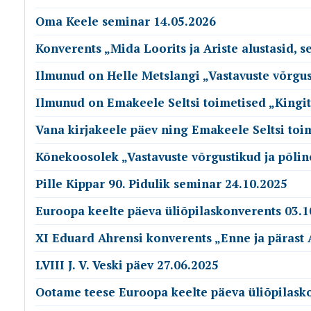
Oma Keele seminar 14.05.2026
Konverents „Mida Loorits ja Ariste alustasid, 
Ilmunud on Helle Metslangi „Vastavuste võrgusti
Ilmunud on Emakeele Seltsi toimetised „Kingit
Vana kirjakeele päev ning Emakeele Seltsi toime
Kõnekoosolek „Vastavuste võrgustikud ja põlin
Pille Kippar 90. Pidulik seminar 24.10.2025
Euroopa keelte päeva üliõpilaskonverents 03.1
XI Eduard Ahrensi konverents „Enne ja pärast 
LVIII J. V. Veski päev 27.06.2025
Ootame teese Euroopa keelte päeva üliõpilask