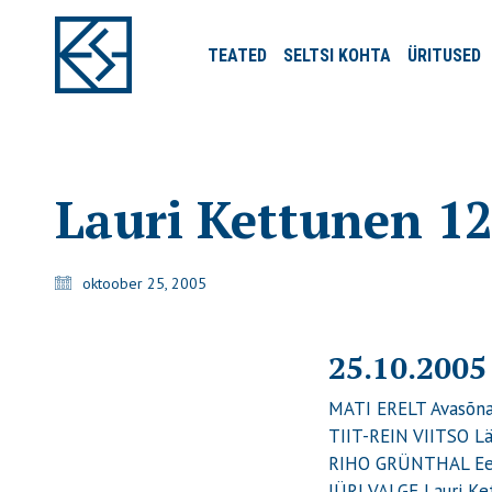
TEATED
SELTSI
KOHTA
ÜRITUSED
Lauri Kettunen 1
oktoober 25, 2005
25.10.2005
MATI ERELT Avasõn
TIIT-REIN VIITSO Lä
RIHO GRÜNTHAL Ees
JÜRI VALGE Lauri Ket