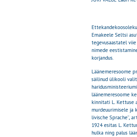
Ettekandekoosolek
Emakeele Seltsi asu
tegevusaastatel viie
nimede eestistamine,
korjandus.
Läänemeresoome prof
säilinud ülikooli va
haridusministeeriumi
läänemeresoome keel
kinnitati L. Kettuse
murdeuurimisele ja k
livische Sprache”, a
1924 esitas L. Kettu
hulka ning palus lä