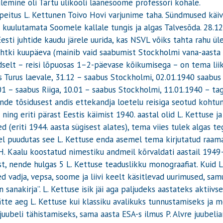
lemine oli Tartu ülikooli läänesoome professori kohale.
peitus L. Kettunen Toivo Hovi varjunime taha. Sündmused käivi
kuulutamata Soomele kallale tungis ja algas Talvesõda. 28.12.
Eesti juhtide kaudu järele uurida, kas NSVL võiks tahta rahu ül
htki kuupäeva (mainib vaid saabumist Stockholmi vana-aasta õ
udselt – reisi lõpuosas 1–2-päevase kõikumisega – on tema liik
s Turus laevale, 31.12 – saabus Stockholmi, 02.01.1940 saabus R
01 – saabus Riiga, 10.01 – saabus Stockholmi, 11.01.1940 – tag
nde tõsidusest andis ettekandja loetelu reisiga seotud kohtum
 ning eriti pärast Eestis käimist 1940. aastal olid L. Kettuse 
d (eriti 1944. aasta sügisest alates), tema viies tulek algas 
l puudutas see L. Kettuse enda asemel tema kirjutatud raama
 H. Kaalu koostatud nimestiku andmeil kõrvaldati aastail 194
st, nende hulgas 5 L. Kettuse teaduslikku monograafiat. Kuid L
vadja, vepsa, soome ja liivi keelt käsitlevad uurimused, samu
n sanakirja”. L. Kettuse isik jäi aga paljudeks aastateks aktiiv
 kätte aeg L. Kettuse kui klassiku avalikuks tunnustamiseks ja 
juubeli tähistamiseks, sama aasta ESA-s ilmus P. Alvre juubelia