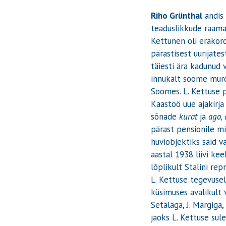
Riho Grünthal
andis 
teaduslikkude raamat
Kettunen oli erakord
pärastisest uurijate
täiesti ära kadunud 
innukalt soome murd
Soomes. L. Kettuse põ
Kaastöö uue ajakirja 
sõnade
kurat
ja
ago,
pärast pensionile mi
huviobjektiks said v
aastal 1938 liivi ke
lõplikult Stalini rep
L. Kettuse tegevusel
küsimuses avalikult 
Setäläga, J. Margiga,
jaoks L. Kettuse sul