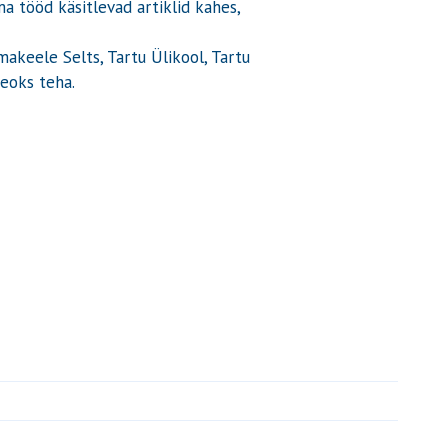
ema tööd käsitlevad artiklid kahes,
makeele Selts, Tartu Ülikool, Tartu
teoks teha.