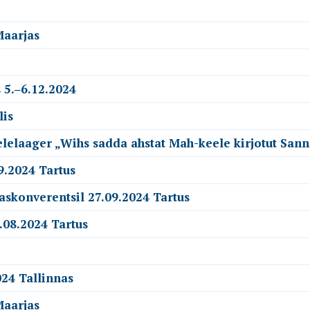
Maarjas
 5.‒6.12.2024
lis
elelaager „Wihs sadda ahstat Mah-keele kirjotut San
9.2024 Tartus
askonverentsil 27.09.2024 Tartus
.08.2024 Tartus
24 Tallinnas
Maarjas