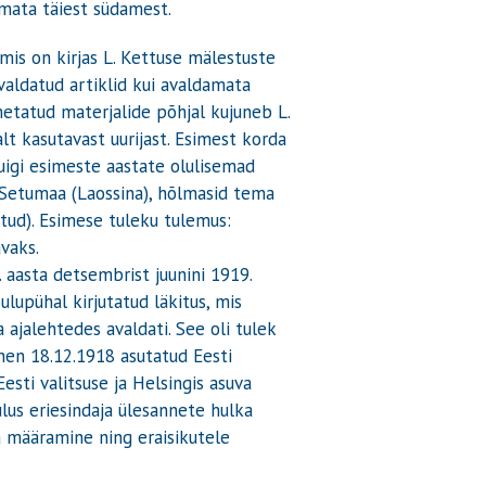
mata täiest südamest.
 mis on kirjas L. Kettuse mälestuste
avaldatud artiklid kui avaldamata
metatud materjalide põhjal kujuneb L.
lt kasutavast uurijast. Esimest korda
uigi esimeste aastate olulisemad
e-Setumaa (Laossina), hõlmasid tema
atud). Esimese tuleku tulemus:
vaks.
 aasta detsembrist juunini 1919.
ulupühal kirjutatud läkitus, mis
a ajalehtedes avaldati. See oli tulek
nen 18.12.1918 asutatud Eesti
sti valitsuse ja Helsingis asuva
us eriesindaja ülesannete hulka
ja määramine ning eraisikutele