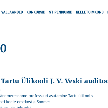
VÄLJA
ANDED
KONKURSID
STIPENDIUMID
KEELE
TOIMKOND
20
 Tartu Ülikooli J. V. Veski audit
a
änemeresoome professuuri asutamine Tartu ülikoolis
ti keele eestkostja Soomes
tuse viis tulemist