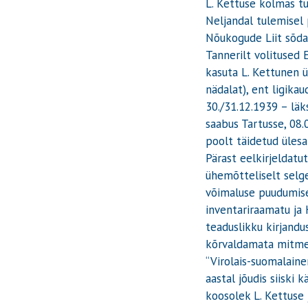
L. Kettuse kolmas tu
Neljandal tulemisel 
Nõukogude Liit sõda 
Tannerilt volitused 
kasuta L. Kettunen ü
nädalat), ent ligika
30./31.12.1939 – läk
saabus Tartusse, 08.
poolt täidetud ülesa
Pärast eelkirjeldatut
ühemõtteliselt selge
võimaluse puudumise
inventariraamatu ja
teaduslikku kirjandu
kõrvaldamata mitmed 
“Virolais-suomalaine
aastal jõudis siiski
koosolek L. Kettuse 