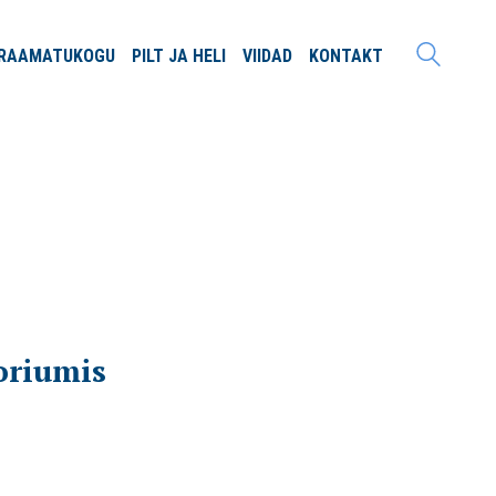
RAAMATU
KOGU
PILT JA
HELI
VIIDAD
KONTAKT
ooriumis