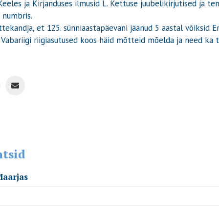
Keeles ja Kirjanduses ilmusid L. Kettuse juubelikirjutised ja t
 numbris.
tekandja, et 125. sünniaastapäevani jäänud 5 aastal võiksid E
 Vabariigi riigiasutused koos häid mõtteid mõelda ja need ka 
ntsid
Maarjas