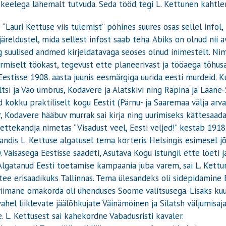
skeelega lähemalt tutvuda. Seda tööd tegi L. Kettunen kahtle
Lauri Kettuse viis tulemist” põhines suures osas sellel infol,
järeldustel, mida sellest infost saab teha. Abiks on olnud nii 
ng suulised andmed kirjeldatavaga seoses olnud inimestelt. Ni
ärmiselt töökast, tegevust ette planeerivast ja tööaega tõhusa
estisse 1908. aasta juunis eesmärgiga uurida eesti murdeid. K
ltsi ja Vao ümbrus, Kodavere ja Alatskivi ning Räpina ja Lään
d kokku praktiliselt kogu Eestit (Pärnu- ja Saaremaa välja arv
r, Kodavere hääbuv murrak sai kirja ning uurimiseks kättesaada
ettekandja nimetas “Visadust veel, Eesti veljed!” kestab 1918.
kandis L. Kettuse algatusel tema korteris Helsingis esimesel jõ
. Väisäsega Eestisse saadeti, Asutava Kogu istungil ette loeti j
Algatanud Eesti toetamise kampaania juba varem, sai L. Kettu
e erisaadikuks Tallinnas. Tema ülesandeks oli sidepidamine Ee
iimane omakorda oli ühenduses Soome valitsusega. Lisaks kuul
 vahel liiklevate jäälõhkujate Väinämöinen ja Silatsh väljumisa
 L. Kettusest sai kahekordne Vabadusristi kavaler.