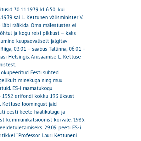
tusid 30.11.1939 kl 6.50, kui
1939 sai L. Kettunen välisminister V.
e läbi rääkida. Oma mälestustes ei
htul ja kogu reisi pikkust – kaks
umine kuupäevaliselt jälgitav:
iiga, 03.01 – saabus Tallinna, 06.01 –
asi Helsingis. Arusaamise L. Kettuse
istest.
ja okupeeritud Eesti suhted
tegelikult minekuga ning muu
tuid. ES-i raamatukogu
9–1952 erifondi kokku 193 üksust
. Kettuse loomingust jäid
ti eesti keele häälikulugu ja
sest kommunikatsioonist kõrvale. 1985.
meeldetuletamiseks. 29.09 peeti ES-i
rtikkel “Professor Lauri Kettuneni