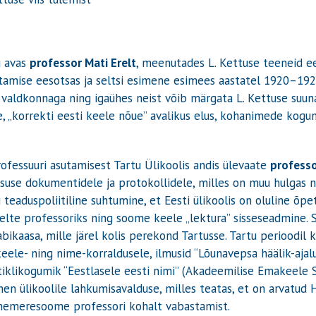
u avas
professor Mati Erelt
, meenutades L. Kettuse teeneid ees
tamise eesotsas ja seltsi esimene esimees aastatel 1920–1924
 valdkonnaga ning igaühes neist võib märgata L. Kettuse suun
 „korrekti eesti keele nõue” avalikus elus, kohanimede kogumi
essuuri asutamisest Tartu Ülikoolis andis ülevaate
professor
litsuse dokumentidele ja protokollidele, milles on muu hulgas 
 teaduspoliitiline suhtumine, et Eesti ülikoolis on oluline õpe
te professoriks ning soome keele „lektura” sisseseadmine. 
 abikaasa, mille järel kolis perekond Tartusse. Tartu perioodil
eele- ning nime-korraldusele, ilmusid “Lõunavepsa häälik-ajal
rtiklikogumik “Eestlasele eesti nimi” (Akadeemilise Emakeele S
nen ülikoolile lahkumisavalduse, milles teatas, et on arvatud H
änemeresoome professori kohalt vabastamist.