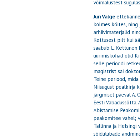
võimalustest sugula
Jüri Valge
ettekanne “
kolmes köites, ning 
arhiivimaterjalid ni
Kettusest pilt kui ä
saabub L. Kettunen E
uurimiskohad olid Ki
selle perioodi retke
magistrist sai dokto
Teine periood, mida 
Niisugust pealkirja 
järgmisel päeval A. O
Eesti Vabadussõtta. 
Abistamise Peakomite
peakomitee vahel; v
Tallinna ja Helsingi
sõidulubade andmine.