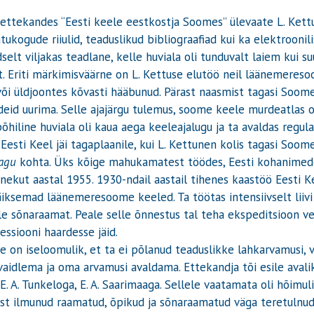
ettekandes “Eesti keele eestkostja Soomes” ülevaate L. Kettus
ukogude riiulid, teaduslikud bibliograafiad kui ka elektroonil
selt viljakas teadlane, kelle huviala oli tunduvalt laiem kui s
st. Eriti märkimisväärne on L. Kettuse elutöö neil läänemereso
või üldjoontes kõvasti hääbunud. Pärast naasmist tagasi Soome
eid uurima. Selle ajajärgu tulemus, soome keele murdeatlas o
hiline huviala oli kaua aega keeleajalugu ja ta avaldas regulaa
Eesti Keel jäi tagaplaanile, kui L. Kettunen kolis tagasi Soome.
 agu
kohta. Üks kõige mahukamatest töödes, Eesti kohanimede
nekut aastal 1955. 1930-ndail aastail tihenes kaastöö Eesti Ke
äiksemad läänemeresoome keeled. Ta töötas intensiivselt liivi
ele sõnaraamat. Peale selle õnnestus tal teha ekspeditsioon v
ressiooni haardesse jäid.
e on iseloomulik, et ta ei põlanud teaduslikke lahkarvamusi, 
vaidlema ja oma arvamusi avaldama. Ettekandja tõi esile avali
 E. A. Tunkeloga, E. A. Saarimaaga. Sellele vaatamata oli hõimu
est ilmunud raamatud, õpikud ja sõnaraamatud väga teretulnud,