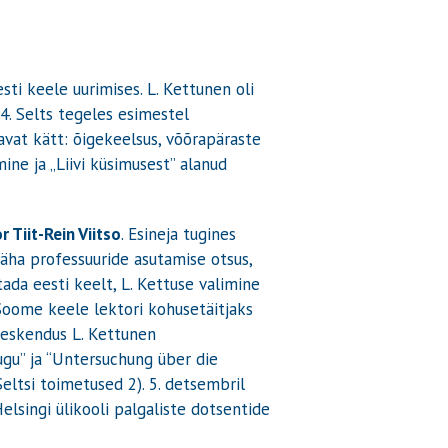
ti keele uurimises. L. Kettunen oli
. Selts tegeles esimestel
avat kätt: õigekeelsus, võõrapäraste
ne ja „Liivi küsimusest” alanud
 Tiit-Rein Viitso
. Esineja tugines
näha professuuride asutamise otsus,
tada eesti keelt, L. Kettuse valimine
Soome keele lektori kohusetäitjaks
 keskendus L. Kettunen
ugu” ja “Untersuchung über die
eltsi toimetused 2). 5. detsembril
elsingi ülikooli palgaliste dotsentide