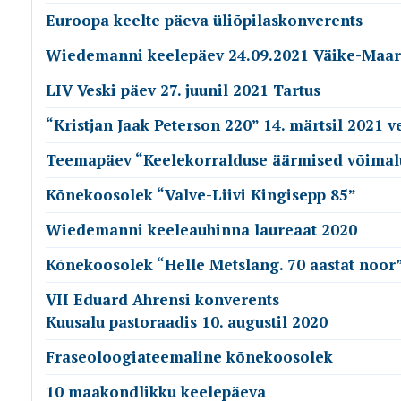
Euroopa keelte päeva üliõpilaskonverents
Wiedemanni keelepäev 24.09.2021 Väike-Maar
LIV Veski päev 27. juunil 2021 Tartus
“Kristjan Jaak Peterson 220” 14. märtsil 2021 v
Teemapäev “Keelekorralduse äärmised võimal
Kõnekoosolek “Valve-Liivi Kingisepp 85”
Wiedemanni keeleauhinna laureaat 2020
Kõnekoosolek “Helle Metslang. 70 aastat noor
VII Eduard Ahrensi konverents
Kuusalu pastoraadis 10. augustil 2020
Fraseoloogiateemaline kõnekoosolek
10 maakondlikku keelepäeva