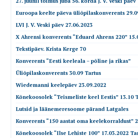
27. juunil toimus juba 56. korda J. V. Veski päev
Euroopa keelte päeva üliõpilaskonverents 29.0
LVI J. V. Veski päev 27.06.2023
X Ahrensi konverents “Eduard Ahrens 220” 15.
Tekstipäev. Krista Kerge 70
Konverents “Eesti keeleala – põline ja rikas”
Üliõpilaskonverents 30.09 Tartus
Wiedemanni keelepäev 23.09.2022
Kõnekoosolek “Teismeliste keel Eestis” 13.10 T
Lutsid ja läänemeresoome pärand Latgales
Konverents “150 aastat oma keelekorraldust” 
Kõnekoosolek “Ilse Lehiste 100” 17.03.2022 Ta