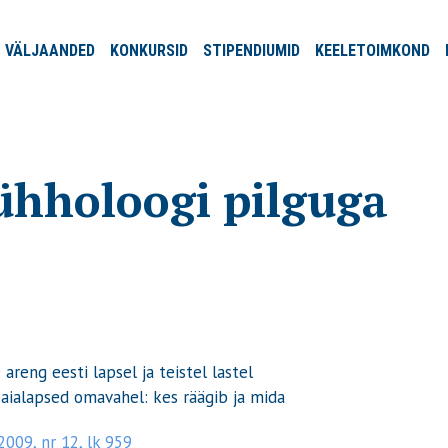
VÄLJA
ANDED
KONKURSID
STIPENDIUMID
KEELE
TOIMKOND
sühholoogi pilguga
reng eesti lapsel ja teistel lastel
ialapsed omavahel: kes räägib ja mida
2009, nr 12, lk 959