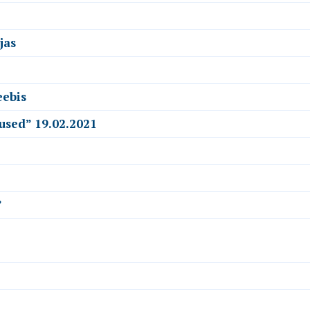
jas
eebis
used” 19.02.2021
”