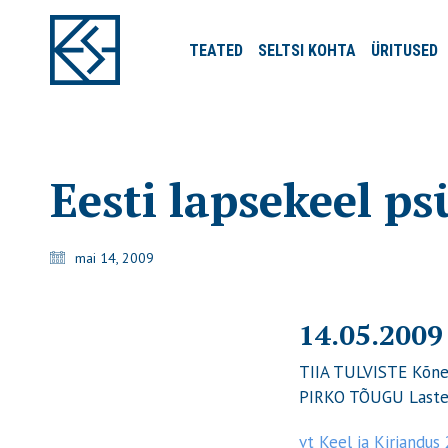
TEATED
SELTSI
KOHTA
ÜRITUSED
Eesti lapsekeel p
mai 14, 2009
14.05.2009
TIIA TULVISTE Kõne a
PIRKO TÕUGU Lastea
vt Keel ja Kirjandus 