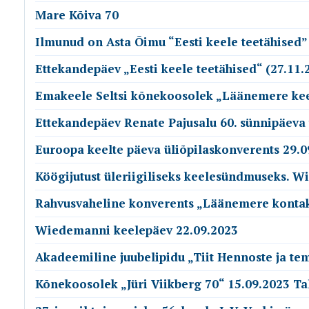
Mare Kõiva 70
Ilmunud on Asta Õimu “Eesti keele teetähised”
Ettekandepäev „Eesti keele teetähised“ (27.11.
Emakeele Seltsi kõnekoosolek „Läänemere keel
Ettekandepäev Renate Pajusalu 60. sünnipäeva 
Euroopa keelte päeva üliõpilaskonverents 29.0
Köögijutust üleriigiliseks keelesündmuseks. 
Rahvusvaheline konverents „Läänemere kontakt
Wiedemanni keelepäev 22.09.2023
Akadeemiline juubelipidu „Tiit Hennoste ja te
Kõnekoosolek „Jüri Viikberg 70“ 15.09.2023 Ta