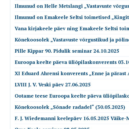
Ilmunud on Helle Metslangi „Vastavuste võrgusti
Ilmunud on Emakeele Seltsi toimetised „Kingit
Vana kirjakeele päev ning Emakeele Seltsi toime
Kõnekoosolek „Vastavuste võrgustikud ja põlin
Pille Kippar 90. Pidulik seminar 24.10.2025
Euroopa keelte päeva üliõpilaskonverents 03.1
XI Eduard Ahrensi konverents „Enne ja pärast 
LVIII J. V. Veski päev 27.06.2025
Ootame teese Euroopa keelte päeva üliõpilask
Kõnekoosolek „Sõnade radadel“ (30.05.2025)
F. J. Wiedemanni keelepäev 16.05.2025 Väike-