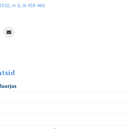
2010, nr 6, lk 458-460
ntsid
Maarjas