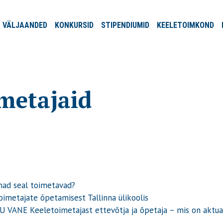
VÄLJA
ANDED
KONKURSID
STIPENDIUMID
KEELE
TOIMKOND
imetajaid
nad seal toimetavad?
imetajate õpetamisest Tallinna ülikoolis
VANE Keeletoimetajast ettevõtja ja õpetaja – mis on aktua