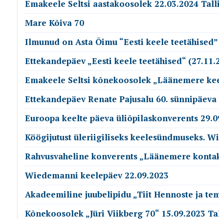
Emakeele Seltsi aastakoosolek 22.03.2024 Tall
Mare Kõiva 70
Ilmunud on Asta Õimu “Eesti keele teetähised”
Ettekandepäev „Eesti keele teetähised“ (27.11.
Emakeele Seltsi kõnekoosolek „Läänemere keel
Ettekandepäev Renate Pajusalu 60. sünnipäeva 
Euroopa keelte päeva üliõpilaskonverents 29.0
Köögijutust üleriigiliseks keelesündmuseks. 
Rahvusvaheline konverents „Läänemere kontakt
Wiedemanni keelepäev 22.09.2023
Akadeemiline juubelipidu „Tiit Hennoste ja te
Kõnekoosolek „Jüri Viikberg 70“ 15.09.2023 Ta