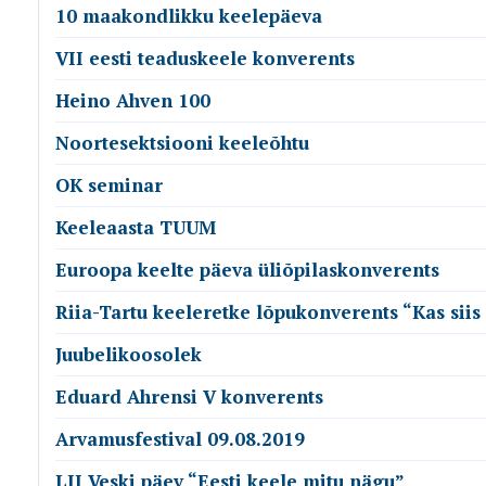
10 maakondlikku keelepäeva
VII eesti teaduskeele konverents
Heino Ahven 100
Noortesektsiooni keeleõhtu
OK seminar
Keeleaasta TUUM
Euroopa keelte päeva üliõpilaskonverents
Riia-Tartu keeleretke lõpukonverents “Kas siis
Juubelikoosolek
Eduard Ahrensi V konverents
Arvamusfestival 09.08.2019
LII Veski päev “Eesti keele mitu nägu”