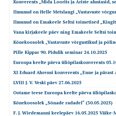
Konverents „Mida Loorits ja Ariste alustasid, 
Ilmunud on Helle Metslangi „Vastavuste võrgusti
Ilmunud on Emakeele Seltsi toimetised „Kingit
Vana kirjakeele päev ning Emakeele Seltsi toime
Kõnekoosolek „Vastavuste võrgustikud ja põlin
Pille Kippar 90. Pidulik seminar 24.10.2025
Euroopa keelte päeva üliõpilaskonverents 03.1
XI Eduard Ahrensi konverents „Enne ja pärast 
LVIII J. V. Veski päev 27.06.2025
Ootame teese Euroopa keelte päeva üliõpilask
Kõnekoosolek „Sõnade radadel“ (30.05.2025)
F. J. Wiedemanni keelepäev 16.05.2025 Väike-