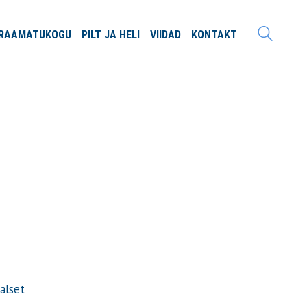
RAAMATU
KOGU
PILT JA
HELI
VIIDAD
KONTAKT
alset