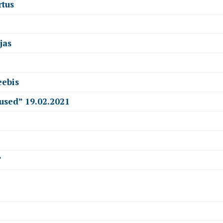
rtus
jas
eebis
used” 19.02.2021
”