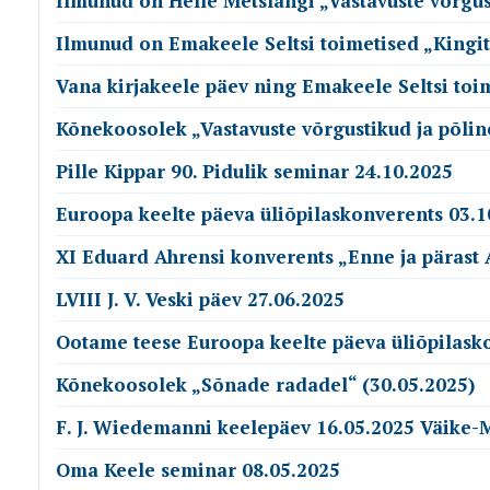
Ilmunud on Helle Metslangi „Vastavuste võrgusti
Ilmunud on Emakeele Seltsi toimetised „Kingit
Vana kirjakeele päev ning Emakeele Seltsi toime
Kõnekoosolek „Vastavuste võrgustikud ja põlin
Pille Kippar 90. Pidulik seminar 24.10.2025
Euroopa keelte päeva üliõpilaskonverents 03.1
XI Eduard Ahrensi konverents „Enne ja pärast 
LVIII J. V. Veski päev 27.06.2025
Ootame teese Euroopa keelte päeva üliõpilask
Kõnekoosolek „Sõnade radadel“ (30.05.2025)
F. J. Wiedemanni keelepäev 16.05.2025 Väike-
Oma Keele seminar 08.05.2025