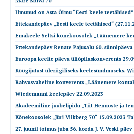
Mare Kõiva 70
Ilmunud on Asta Õimu “Eesti keele teetähised”
Ettekandepäev „Eesti keele teetähised“ (27.11.
Emakeele Seltsi kõnekoosolek „Läänemere keel
Ettekandepäev Renate Pajusalu 60. sünnipäeva 
Euroopa keelte päeva üliõpilaskonverents 29.0
Köögijutust üleriigiliseks keelesündmuseks. 
Rahvusvaheline konverents „Läänemere kontakt
Wiedemanni keelepäev 22.09.2023
Akadeemiline juubelipidu „Tiit Hennoste ja te
Kõnekoosolek „Jüri Viikberg 70“ 15.09.2023 Ta
27. juunil toimus juba 56. korda J. V. Veski päev