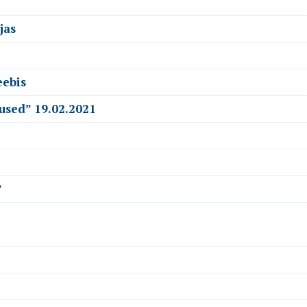
jas
eebis
used” 19.02.2021
”