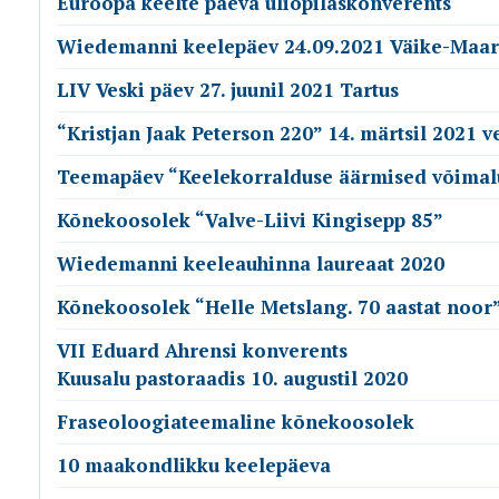
Euroopa keelte päeva üliõpilaskonverents
Wiedemanni keelepäev 24.09.2021 Väike-Maar
LIV Veski päev 27. juunil 2021 Tartus
“Kristjan Jaak Peterson 220” 14. märtsil 2021 v
Teemapäev “Keelekorralduse äärmised võimal
Kõnekoosolek “Valve-Liivi Kingisepp 85”
Wiedemanni keeleauhinna laureaat 2020
Kõnekoosolek “Helle Metslang. 70 aastat noor
VII Eduard Ahrensi konverents
Kuusalu pastoraadis 10. augustil 2020
Fraseoloogiateemaline kõnekoosolek
10 maakondlikku keelepäeva