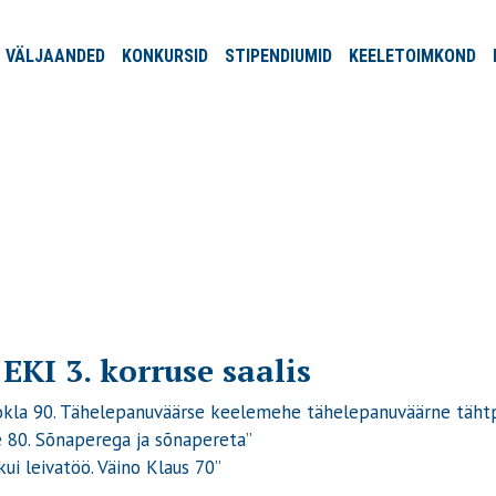
VÄLJA
ANDED
KONKURSID
STIPENDIUMID
KEELE
TOIMKOND
EKI 3. korruse saalis
 Kokla 90. Tähelepanuväärse keelemehe tähelepanuväärne täht
are 80. Sõnaperega ja sõnapereta”
i leivatöö. Väino Klaus 70”