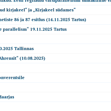
kud. Eesti regilaulu värsiparallelismi süntaktiline e
ud kirjakeel“ ja „Kirjakeel südames“
tiste 86 ja 87 esitlus (14.11.2025 Tartus)
e parallelism“ 19.11.2025 Tartus
0.2025 Tallinnas
Ahrensit“ (10.08.2025)
onverentsile
Maarjas