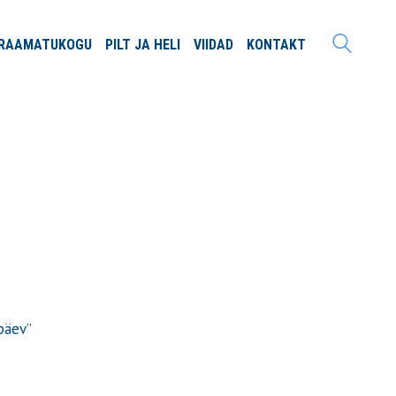
RAAMATU
KOGU
PILT JA
HELI
VIIDAD
KONTAKT
päev”