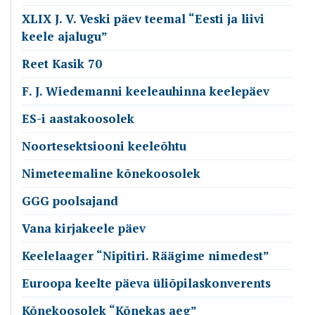
XLIX J. V. Veski päev teemal “Eesti ja liivi
keele ajalugu”
Reet Kasik 70
F. J. Wiedemanni keeleauhinna keelepäev
ES-i aastakoosolek
Noortesektsiooni keeleõhtu
Nimeteemaline kõnekoosolek
GGG poolsajand
Vana kirjakeele päev
Keelelaager “Nipitiri. Räägime nimedest”
Euroopa keelte päeva üliõpilaskonverents
Kõnekoosolek “Kõnekas aeg”