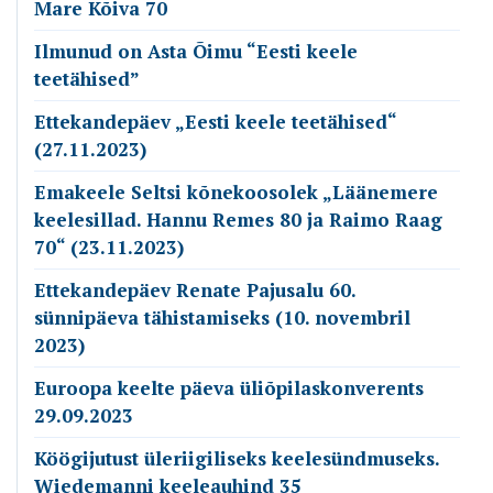
Mare Kõiva 70
Ilmunud on Asta Õimu “Eesti keele
teetähised”
Ettekandepäev „Eesti keele teetähised“
(27.11.2023)
Emakeele Seltsi kõnekoosolek „Läänemere
keelesillad. Hannu Remes 80 ja Raimo Raag
70“ (23.11.2023)
Ettekandepäev Renate Pajusalu 60.
sünnipäeva tähistamiseks (10. novembril
2023)
Euroopa keelte päeva üliõpilaskonverents
29.09.2023
Köögijutust üleriigiliseks keelesündmuseks.
Wiedemanni keeleauhind 35