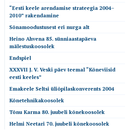
“Eesti keele arendamise strateegia 2004–
2010” rakendamine
Sõnamoodustusest eri nurga alt
Heino Ahvena 85. sünniaastapäeva
mälestuskoosolek
Endspiel
XXXVII J. V. Veski päev teemal “Kõneviisid
eesti keeles”
Emakeele Seltsi üliõpilaskonverents 2004
Kõnetehnikakoosolek
Tõnu Karma 80. juubeli kõnekoosolek
Helmi Neetari 70. juubeli kõnekoosolek