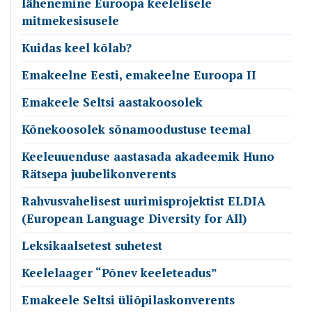
lähenemine Euroopa keelelisele
mitmekesisusele
Kuidas keel kõlab?
Emakeelne Eesti, emakeelne Euroopa II
Emakeele Seltsi aastakoosolek
Kõnekoosolek sõnamoodustuse teemal
Keeleuuenduse aastasada akadeemik Huno
Rätsepa juubelikonverents
Rahvusvahelisest uurimisprojektist ELDIA
(European Language Diversity for All)
Leksikaalsetest suhetest
Keelelaager “Põnev keeleteadus”
Emakeele Seltsi üliõpilaskonverents