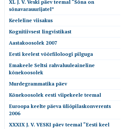
XL J. V. Veski päev teemal “Sõna on
sõnavarauurijatel”
Keeleline viisakus
Kognitiivsest lingvistikast
Aastakoosolek 2007
Eesti keelest võõrfiloloogi pilguga
Emakeele Seltsi rahvaluuleaineline
kõnekoosolek
Murdegrammatika päev
Kõnekoosolek eesti viipekeele teemal
Euroopa keelte päeva üliõpilaskonverents
2006
XXXIX J. V. VESKI päev teemal “Eesti keel