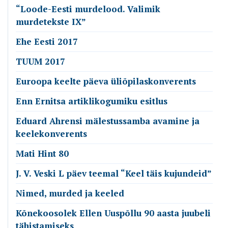
“Loode-Eesti murdelood. Valimik
murdetekste IX”
Ehe Eesti 2017
TUUM 2017
Euroopa keelte päeva üliõpilaskonverents
Enn Ernitsa artiklikogumiku esitlus
Eduard Ahrensi mälestussamba avamine ja
keelekonverents
Mati Hint 80
J. V. Veski L päev teemal “Keel täis kujundeid”
Nimed, murded ja keeled
Kõnekoosolek Ellen Uuspõllu 90 aasta juubeli
tähistamiseks