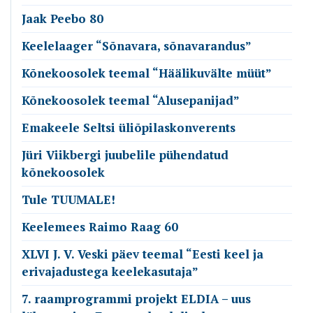
Jaak Peebo 80
Keelelaager “Sõnavara, sõnavarandus”
Kõnekoosolek teemal “Häälikuvälte müüt”
Kõnekoosolek teemal “Alusepanijad”
Emakeele Seltsi üliõpilaskonverents
Jüri Viikbergi juubelile pühendatud
kõnekoosolek
Tule TUUMALE!
Keelemees Raimo Raag 60
XLVI J. V. Veski päev teemal “Eesti keel ja
erivajadustega keelekasutaja”
7. raamprogrammi projekt ELDIA – uus