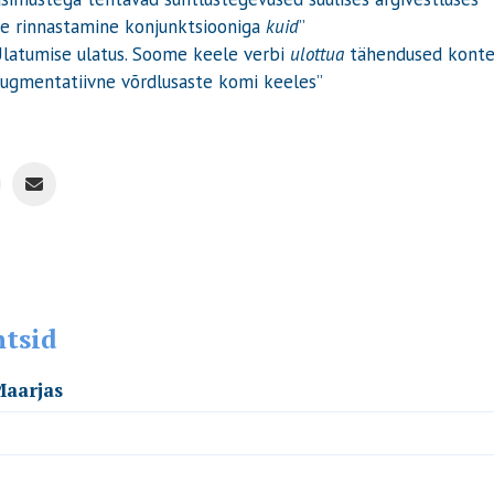
te rinnastamine konjunktsiooniga
kuid
”
“Ulatumise ulatus. Soome keele verbi
ulottua
tähendused konte
 augmentatiivne võrdlusaste komi keeles”
ntsid
Maarjas