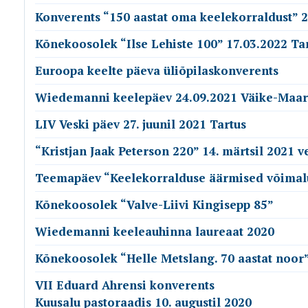
Konverents “150 aastat oma keelekorraldust” 
Kõnekoosolek “Ilse Lehiste 100” 17.03.2022 Ta
Euroopa keelte päeva üliõpilaskonverents
Wiedemanni keelepäev 24.09.2021 Väike-Maar
LIV Veski päev 27. juunil 2021 Tartus
“Kristjan Jaak Peterson 220” 14. märtsil 2021 v
Teemapäev “Keelekorralduse äärmised võimal
Kõnekoosolek “Valve-Liivi Kingisepp 85”
Wiedemanni keeleauhinna laureaat 2020
Kõnekoosolek “Helle Metslang. 70 aastat noor
VII Eduard Ahrensi konverents
Kuusalu pastoraadis 10. augustil 2020