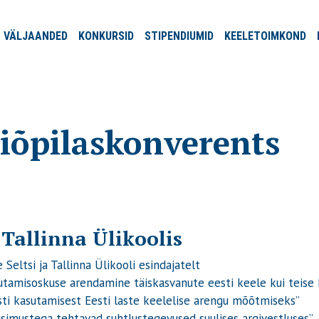
VÄLJA
ANDED
KONKURSID
STIPENDIUMID
KEELE
TOIMKOND
liõpilaskonverents
 Tallinna Ülikoolis
Seltsi ja Tallinna Ülikooli esindajatelt
utamisoskuse arendamine täiskasvanute eesti keele kui teise 
sti kasutamisest Eesti laste keelelise arengu mõõtmiseks”
üsimustega tehtavad suhtlustegevused suulises argivestluses”