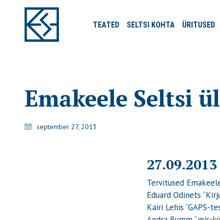
TEATED
SELTSI
KOHTA
ÜRITUSED
Emakeele Seltsi ü
september 27, 2013
27.09.2013
Tervitused Emakeele 
Eduard Odinets “Kirj
Kairi Lehis “GAPS-te
Andra Rumm “
mis
-k