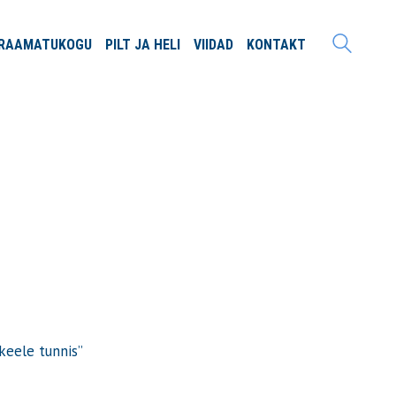
RAAMATU
KOGU
PILT JA
HELI
VIIDAD
KONTAKT
keele tunnis”