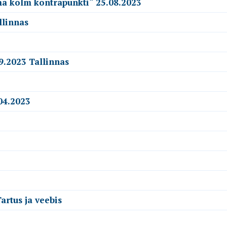
ma kolm kontrapunkti“ 25.08.2023
llinnas
9.2023 Tallinnas
04.2023
artus ja veebis