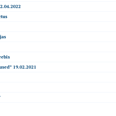
22.04.2022
rtus
jas
eebis
used” 19.02.2021
”