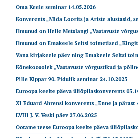
Oma Keele seminar 14.05.2026
Konverents „Mida Loorits ja Ariste alustasid, 
Ilmunud on Helle Metslangi „Vastavuste võrgusti
Ilmunud on Emakeele Seltsi toimetised „Kingit
Vana kirjakeele päev ning Emakeele Seltsi toime
Kõnekoosolek „Vastavuste võrgustikud ja põlin
Pille Kippar 90. Pidulik seminar 24.10.2025
Euroopa keelte päeva üliõpilaskonverents 03.1
XI Eduard Ahrensi konverents „Enne ja pärast 
LVIII J. V. Veski päev 27.06.2025
Ootame teese Euroopa keelte päeva üliõpilask