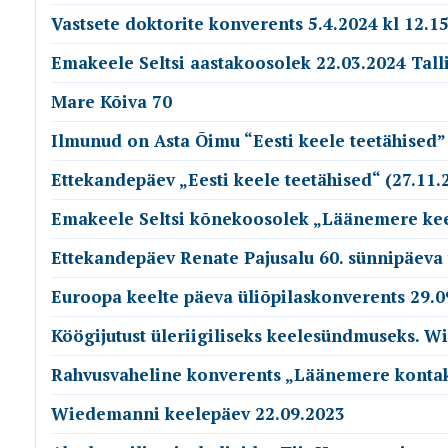
Vastsete doktorite konverents 5.4.2024 kl 12.15
Emakeele Seltsi aastakoosolek 22.03.2024 Tall
Mare Kõiva 70
Ilmunud on Asta Õimu “Eesti keele teetähised”
Ettekandepäev „Eesti keele teetähised“ (27.11.
Emakeele Seltsi kõnekoosolek „Läänemere keel
Ettekandepäev Renate Pajusalu 60. sünnipäeva 
Euroopa keelte päeva üliõpilaskonverents 29.0
Köögijutust üleriigiliseks keelesündmuseks. 
Rahvusvaheline konverents „Läänemere kontakt
Wiedemanni keelepäev 22.09.2023