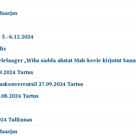
Maarjas
 5.‒6.12.2024
lis
elelaager „Wihs sadda ahstat Mah-keele kirjotut San
9.2024 Tartus
askonverentsil 27.09.2024 Tartus
.08.2024 Tartus
24 Tallinnas
Maarjas