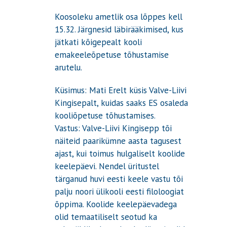
Koosoleku ametlik osa lõppes kell
15.32. Järgnesid läbirääkimised, kus
jätkati kõigepealt kooli
emakeeleõpetuse tõhustamise
arutelu.
Küsimus: Mati Erelt küsis Valve-Liivi
Kingisepalt, kuidas saaks ES osaleda
kooliõpetuse tõhustamises.
Vastus: Valve-Liivi Kingisepp tõi
näiteid paarikümne aasta tagusest
ajast, kui toimus hulgaliselt koolide
keelepäevi. Nendel üritustel
tärganud huvi eesti keele vastu tõi
palju noori ülikooli eesti filoloogiat
õppima. Koolide keelepäevadega
olid temaatiliselt seotud ka