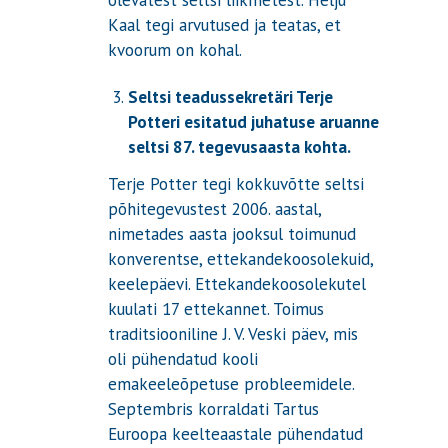
olevatest seltsi liikmetest. Helju
Kaal tegi arvutused ja teatas, et
kvoorum on kohal.
Seltsi teadussekretäri Terje
Potteri esitatud juhatuse aruanne
seltsi 87. tegevusaasta kohta.
Terje Potter tegi kokkuvõtte seltsi
põhitegevustest 2006. aastal,
nimetades aasta jooksul toimunud
konverentse, ettekandekoosolekuid,
keelepäevi. Ettekandekoosolekutel
kuulati 17 ettekannet. Toimus
traditsiooniline J. V. Veski päev, mis
oli pühendatud kooli
emakeeleõpetuse probleemidele.
Septembris korraldati Tartus
Euroopa keelteaastale pühendatud