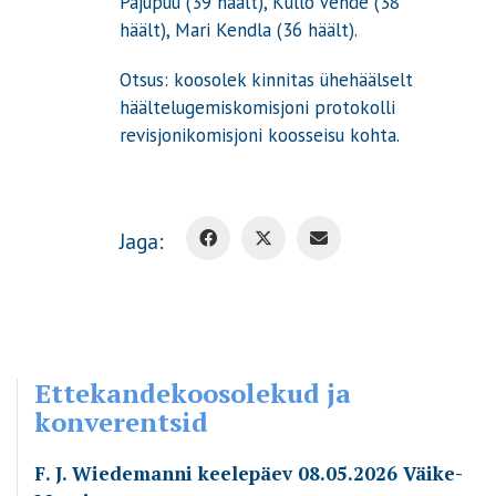
Pajupuu (39 häält), Kullo Vende (38
häält), Mari Kendla (36 häält).
Otsus: koosolek kinnitas ühehäälselt
häältelugemiskomisjoni protokolli
revisjonikomisjoni koosseisu kohta.
Jaga:
Ettekandekoosolekud ja
konverentsid
F. J. Wiedemanni keelepäev 08.05.2026 Väike-