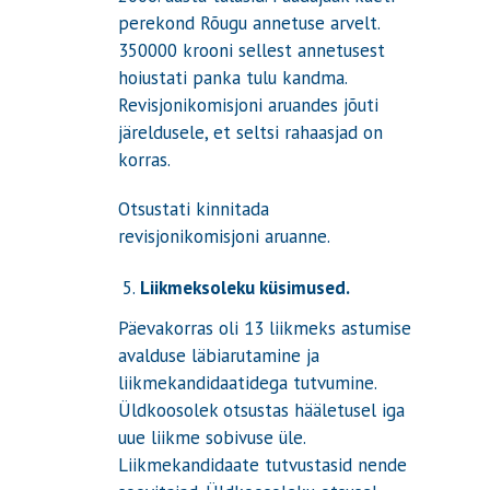
perekond Rõugu annetuse arvelt.
350000 krooni sellest annetusest
hoiustati panka tulu kandma.
Revisjonikomisjoni aruandes jõuti
järeldusele, et seltsi rahaasjad on
korras.
Otsustati kinnitada
revisjonikomisjoni aruanne.
Liikmeksoleku küsimused.
Päevakorras oli 13 liikmeks astumise
avalduse läbiarutamine ja
liikmekandidaatidega tutvumine.
Üldkoosolek otsustas hääletusel iga
uue liikme sobivuse üle.
Liikmekandidaate tutvustasid nende