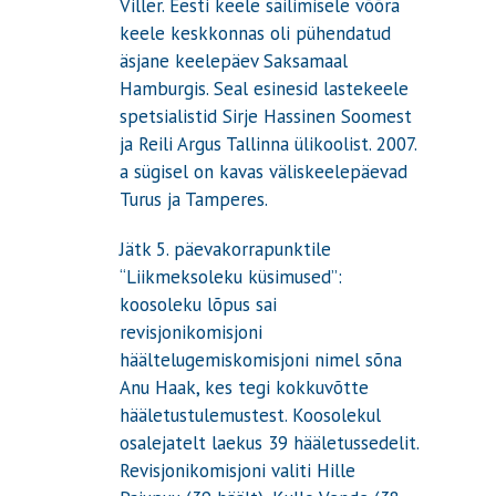
Viller. Eesti keele säilimisele võõra
keele keskkonnas oli pühendatud
äsjane keelepäev Saksamaal
Hamburgis. Seal esinesid lastekeele
spetsialistid Sirje Hassinen Soomest
ja Reili Argus Tallinna ülikoolist. 2007.
a sügisel on kavas väliskeelepäevad
Turus ja Tamperes.
Jätk 5. päevakorrapunktile
“Liikmeksoleku küsimused”:
koosoleku lõpus sai
revisjonikomisjoni
häältelugemiskomisjoni nimel sõna
Anu Haak, kes tegi kokkuvõtte
hääletustulemustest. Koosolekul
osalejatelt laekus 39 hääletussedelit.
Revisjonikomisjoni valiti Hille