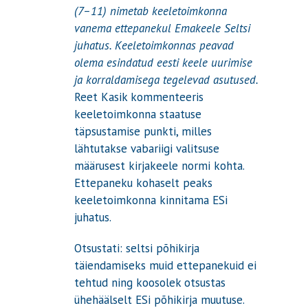
(7–11) nimetab keeletoimkonna
vanema ettepanekul Emakeele Seltsi
juhatus. Keeletoimkonnas peavad
olema esindatud eesti keele uurimise
ja korraldamisega tegelevad asutused.
Reet Kasik kommenteeris
keeletoimkonna staatuse
täpsustamise punkti, milles
lähtutakse vabariigi valitsuse
määrusest kirjakeele normi kohta.
Ettepaneku kohaselt peaks
keeletoimkonna kinnitama ESi
juhatus.
Otsustati: seltsi põhikirja
täiendamiseks muid ettepanekuid ei
tehtud ning koosolek otsustas
ühehäälselt ESi põhikirja muutuse.