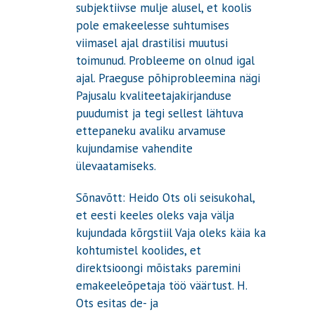
subjektiivse mulje alusel, et koolis
pole emakeelesse suhtumises
viimasel ajal drastilisi muutusi
toimunud. Probleeme on olnud igal
ajal. Praeguse põhiprobleemina nägi
Pajusalu kvaliteetajakirjanduse
puudumist ja tegi sellest lähtuva
ettepaneku avaliku arvamuse
kujundamise vahendite
ülevaatamiseks.
Sõnavõtt: Heido Ots oli seisukohal,
et eesti keeles oleks vaja välja
kujundada kõrgstiil Vaja oleks käia ka
kohtumistel koolides, et
direktsioongi mõistaks paremini
emakeeleõpetaja töö väärtust. H.
Ots esitas de- ja