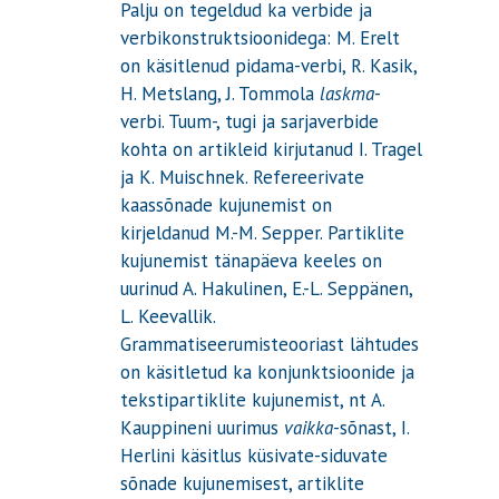
Palju on tegeldud ka verbide ja
verbikonstruktsioonidega: M. Erelt
on käsitlenud pidama-verbi, R. Kasik,
H. Metslang, J. Tommola
laskma
-
verbi. Tuum-, tugi ja sarjaverbide
kohta on artikleid kirjutanud I. Tragel
ja K. Muischnek. Refereerivate
kaassõnade kujunemist on
kirjeldanud M.-M. Sepper. Partiklite
kujunemist tänapäeva keeles on
uurinud A. Hakulinen, E.-L. Seppänen,
L. Keevallik.
Grammatiseerumisteooriast lähtudes
on käsitletud ka konjunktsioonide ja
tekstipartiklite kujunemist, nt A.
Kauppineni uurimus
vaikka
-sõnast, I.
Herlini käsitlus küsivate-siduvate
sõnade kujunemisest, artiklite