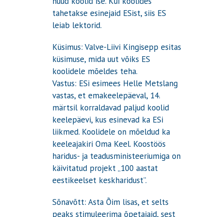
nüüd koolid ise. Kui koolides
tahetakse esinejaid ESist, siis ES
leiab lektorid.
Küsimus: Valve-Liivi Kingisepp esitas
küsimuse, mida uut võiks ES
koolidele mõeldes teha.
Vastus: ESi esimees Helle Metslang
vastas, et emakeelepäeval, 14.
märtsil korraldavad paljud koolid
keelepäevi, kus esinevad ka ESi
liikmed. Koolidele on mõeldud ka
keeleajakiri Oma Keel. Koostöös
haridus- ja teadusministeeriumiga on
käivitatud projekt „100 aastat
eestikeelset keskharidust”.
Sõnavõtt: Asta Õim lisas, et selts
peaks stimuleerima õpetajaid, sest