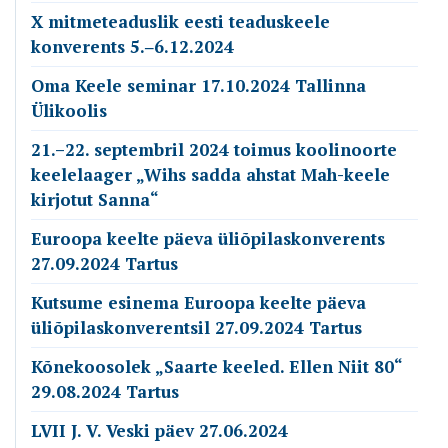
annika.oherde@emakeeleselts.ee
X mitmeteaduslik eesti teaduskeele
konverents 5.‒6.12.2024
Oma Keele seminar 17.10.2024 Tallinna
Lahtiolekuajad
Ülikoolis
Palume külastus varem kokku leppida.
21.–22. septembril 2024 toimus koolinoorte
keelelaager „Wihs sadda ahstat Mah-keele
kirjotut Sanna“
Rekvisiidid
Euroopa keelte päeva üliõpilaskonverents
Registrikood: 80075963
27.09.2024 Tartus
Arvelduskonto: EE862200001120045326
Kutsume esinema Euroopa keelte päeva
üliõpilaskonverentsil 27.09.2024 Tartus
Kõnekoosolek „Saarte keeled. Ellen Niit 80“
29.08.2024 Tartus
web by Avocado
© Copyright 2020. Kõik õigused kaitstud.
LVII J. V. Veski päev 27.06.2024