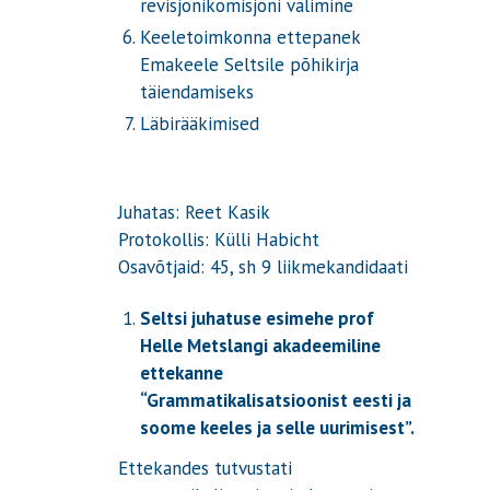
revisjonikomisjoni valimine
Keeletoimkonna ettepanek
Emakeele Seltsile põhikirja
täiendamiseks
Läbirääkimised
Juhatas: Reet Kasik
Protokollis: Külli Habicht
Osavõtjaid: 45, sh 9 liikmekandidaati
Seltsi juhatuse esimehe prof
Helle Metslangi akadeemiline
ettekanne
“Grammatikalisatsioonist eesti ja
soome keeles ja selle uurimisest”.
Ettekandes tutvustati