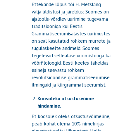
Ettekande lõpus tõi H. Metslang
välja üldistusi ja järeldus: Soomes on
ajaloolis-võrdlev uurimine tugevama
traditsiooniga kui Eestis.
Grammatiseerumisalastes uurimustes
on seal kasutatud rohkem murrete ja
sugulaskeelte andmeid. Soomes
tegelevad sellealase uurimistööga ka
võõrfiloloogid. Eesti keeles täheldas
esineja seevastu rohkem
revolutsioonilise grammatiseerumise
ilminguid ja kiirgrammatiseerumist.
Koosoleku otsustusvõime
hindamine.
Et koosolek oleks otsustusvõimeline,
peab kohal olema 10% nimekirjas