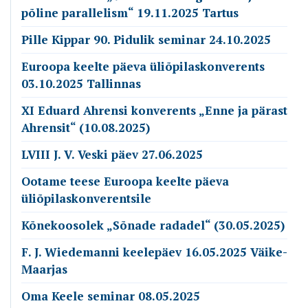
põline parallelism“ 19.11.2025 Tartus
Pille Kippar 90. Pidulik seminar 24.10.2025
Euroopa keelte päeva üliõpilaskonverents
03.10.2025 Tallinnas
Emakeele Selts
XI Eduard Ahrensi konverents „Enne ja pärast
Roosikrantsi 6
Ahrensit“ (10.08.2025)
10119 Tallinn
Vaata kaarti
LVIII J. V. Veski päev 27.06.2025
Ootame teese Euroopa keelte päeva
Kontakt
üliõpilaskonverentsile
es@emakeeleselts.ee
Kõnekoosolek „Sõnade radadel“ (30.05.2025)
www.emakeeleselts.ee
F. J. Wiedemanni keelepäev 16.05.2025 Väike-
Maarjas
teadussekretär Marit Alas
marit.alas@emakeeleselts.ee
Oma Keele seminar 08.05.2025
raamatukogu juhataja Annika Oherde