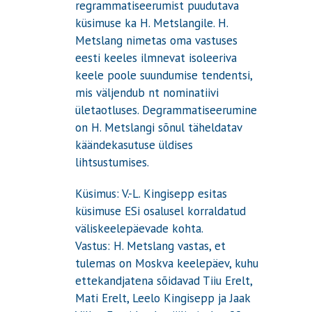
regrammatiseerumist puudutava
küsimuse ka H. Metslangile. H.
Metslang nimetas oma vastuses
eesti keeles ilmnevat isoleeriva
keele poole suundumise tendentsi,
mis väljendub nt nominatiivi
ületaotluses. Degrammatiseerumine
on H. Metslangi sõnul täheldatav
käändekasutuse üldises
lihtsustumises.
Küsimus: V.-L. Kingisepp esitas
küsimuse ESi osalusel korraldatud
väliskeelepäevade kohta.
Vastus: H. Metslang vastas, et
tulemas on Moskva keelepäev, kuhu
ettekandjatena sõidavad Tiiu Erelt,
Mati Erelt, Leelo Kingisepp ja Jaak