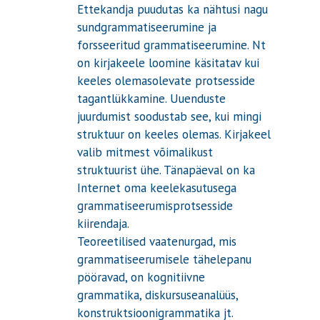
Ettekandja puudutas ka nähtusi nagu
sundgrammatiseerumine ja
forsseeritud grammatiseerumine. Nt
on kirjakeele loomine käsitatav kui
keeles olemasolevate protsesside
tagantlükkamine. Uuenduste
juurdumist soodustab see, kui mingi
struktuur on keeles olemas. Kirjakeel
valib mitmest võimalikust
struktuurist ühe. Tänapäeval on ka
Internet oma keelekasutusega
grammatiseerumisprotsesside
kiirendaja.
Teoreetilised vaatenurgad, mis
grammatiseerumisele tähelepanu
pööravad, on kognitiivne
grammatika, diskursuseanalüüs,
konstruktsioonigrammatika jt.