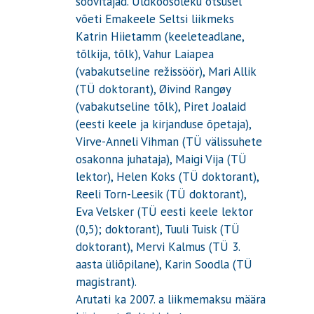
soovitajad. Üldkoosoleku otsusel
võeti Emakeele Seltsi liikmeks
Katrin Hiietamm (keeleteadlane,
tõlkija, tõlk), Vahur Laiapea
(vabakutseline režissöör), Mari Allik
(TÜ doktorant), Øivind Rangøy
(vabakutseline tõlk), Piret Joalaid
(eesti keele ja kirjanduse õpetaja),
Virve-Anneli Vihman (TÜ välissuhete
osakonna juhataja), Maigi Vija (TÜ
lektor), Helen Koks (TÜ doktorant),
Reeli Torn-Leesik (TÜ doktorant),
Eva Velsker (TÜ eesti keele lektor
(0,5); doktorant), Tuuli Tuisk (TÜ
doktorant), Mervi Kalmus (TÜ 3.
aasta üliõpilane), Karin Soodla (TÜ
magistrant).
Arutati ka 2007. a liikmemaksu määra