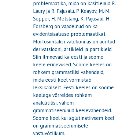
problemaatika, mida on käsitlenud R.
Laury ja R. Pajusalu. P. Keayov, M.-M.
Sepper, H. Metslang, K. Pajusalu, H.
Forsberg on vaadelnud on ka
evidentsiaalsuse problemaatikat.
Morfosüntaksi valdkonnas on uuritud
derivatsiooni, artikleid ja partikleid.
Siin ilmnevad ka eesti ja soome
keele erinevused. Soome keeles on
rohkem grammatilisi vahendeid,
mida eesti keel vormistab
leksikaalselt. Eesti keeles on soome
keelega võrreldes rohkem
analüütilisi, vähem
grammatiseerunud keelevahendeid.
Soome keel kui aglutinatiivsem keel
on grammatiseerumisele
vastuvõtlikum.