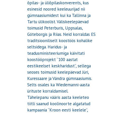
õpilas- ja üliõpilaskonverents, kus
esinesid noored keeleuurijad nii
gümnaasiumidest kui ka Tallinna ja
Tartu ülikoolist. Väliskeelepäevad
toimusid Peterburis, Uppsalas,
Göteborgis ja Riias. Neid korraldas ES
traditsiooniliselt koostöös kohalike
seltsidega. Haridus- ja
teadusministeeriumiga käivitati
koostööprojekt “100 aastat
eestikeelset keskharidust”, sellega
seoses toimusid keelepäevad Jüri,
Kuressaare ja Vändra gümnaasiumis.
Selts osales ka Wiedemanni-aasta
ürituste korraldamisel.
Tähelepanu vääris aasta keeleteo
tiitli saanud koolinoorte algatatud
kampaania “Kroon eesti keelele”,