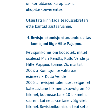
on korraldanud ka õpilas- ja
üliõpilaskonverentse.
Otsustati kinnitada teadussekretäri
ette kantud aastaaruanne.
Revisjonikomisjoni aruande esitas
komisjoni liige Hille Pajupuu.
Revisjonikomisjoni koosolek, millel
osalesid Mari Kendla, Kullo Vende ja
Hille Pajupuu, toimus 26. märtsil
2007. a. Komisjonile valiti uus
esimees – Kullo Vende.
2006. a revisjoni tulemusel selgus, et
kaheaastane liikmemaksuvõlg on 40
liikmel, kolmeaastane 10 liikmel ja
suurem kui nelja-aastane võlg viiel
liikmel. Revisjonikomisjon tegi seltsi