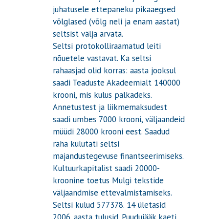
juhatusele ettepaneku pikaaegsed
võlglased (võlg neli ja enam aastat)
seltsist välja arvata.
Seltsi protokolliraamatud leiti
nõuetele vastavat. Ka seltsi
rahaasjad olid korras: aasta jooksul
saadi Teaduste Akadeemialt 140000
krooni, mis kulus palkadeks.
Annetustest ja liikmemaksudest
saadi umbes 7000 krooni, väljaandeid
müüdi 28000 krooni eest. Saadud
raha kulutati seltsi
majandustegevuse finantseerimiseks.
Kultuurkapitalist saadi 20000-
kroonine toetus Mulgi tekstide
väljaandmise ettevalmistamiseks.
Seltsi kulud 577378. 14 ületasid
2006. aasta tulusid. Puudujääk kaeti