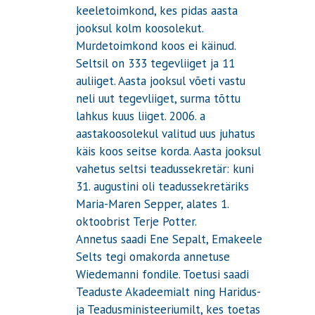
keeletoimkond, kes pidas aasta
jooksul kolm koosolekut.
Murdetoimkond koos ei käinud.
Seltsil on 333 tegevliiget ja 11
auliiget. Aasta jooksul võeti vastu
neli uut tegevliiget, surma tõttu
lahkus kuus liiget. 2006. a
aastakoosolekul valitud uus juhatus
käis koos seitse korda. Aasta jooksul
vahetus seltsi teadussekretär: kuni
31. augustini oli teadussekretäriks
Maria-Maren Sepper, alates 1.
oktoobrist Terje Potter.
Annetus saadi Ene Sepalt, Emakeele
Selts tegi omakorda annetuse
Wiedemanni fondile. Toetusi saadi
Teaduste Akadeemialt ning Haridus-
ja Teadusministeeriumilt, kes toetas