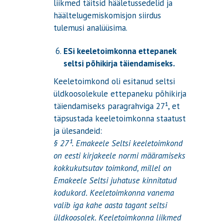
liikmed täitsid hääletussedelid ja
häältelugemiskomisjon siirdus
tulemusi analüüsima.
ESi keeletoimkonna ettepanek
seltsi põhikirja täiendamiseks.
Keeletoimkond oli esitanud seltsi
üldkoosolekule ettepaneku põhikirja
täiendamiseks paragrahviga 27¹, et
täpsustada keeletoimkonna staatust
ja ülesandeid:
§ 27¹. Emakeele Seltsi keeletoimkond
on eesti kirjakeele normi määramiseks
kokkukutsutav toimkond, millel on
Emakeele Seltsi juhatuse kinnitatud
kodukord. Keeletoimkonna vanema
valib iga kahe aasta tagant seltsi
üldkoosolek. Keeletoimkonna liikmed