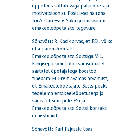
õppetöös sõltub väga palju õpetaja
motivatsioonist. Positiivse näitena
tõi A. Õim esile Saku gümnaasiumi
emakeeleõpetajate tegevuse.
Sõnavõtt: R. Kasik arvas, et ESil võiks
olla parem kontakt
Emakeeleõpetajate Seltsiga. V.-L.
Kingisepa sõnul oligi varasematel
aastatel õpetajatega koostöö
tihedam. M. Erelt avaldas arvamust,
et Emakeeleõpetajate Selts peaks
tegelema emakeeleõpetusega ja
väitis, et seni pole ESi ja
Emakeeleõpetajate Seltsi kontakt
õnnestunud.
Sõnavõtt: Karl Pajusalu lisas