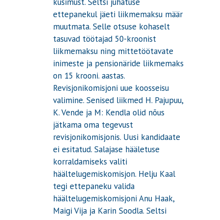
küsimust. Seltsi juhatuse
ettepanekul jäeti liikmemaksu määr
muutmata. Selle otsuse kohaselt
tasuvad töötajad 50-kroonist
liikmemaksu ning mittetöötavate
inimeste ja pensionäride liikmemaks
on 15 krooni. aastas.
Revisjonikomisjoni uue koosseisu
valimine. Senised liikmed H. Pajupuu,
K. Vende ja M: Kendla olid nõus
jätkama oma tegevust
revisjonikomisjonis. Uusi kandidaate
ei esitatud. Salajase hääletuse
korraldamiseks valiti
häältelugemiskomisjon. Helju Kaal
tegi ettepaneku valida
häältelugemiskomisjoni Anu Haak,
Maigi Vija ja Karin Soodla. Seltsi