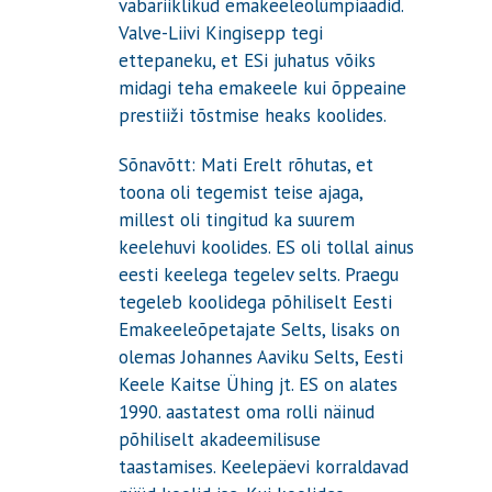
vabariiklikud emakeeleolümpiaadid.
Valve-Liivi Kingisepp tegi
ettepaneku, et ESi juhatus võiks
midagi teha emakeele kui õppeaine
prestiiži tõstmise heaks koolides.
Sõnavõtt: Mati Erelt rõhutas, et
toona oli tegemist teise ajaga,
millest oli tingitud ka suurem
keelehuvi koolides. ES oli tollal ainus
eesti keelega tegelev selts. Praegu
tegeleb koolidega põhiliselt Eesti
Emakeeleõpetajate Selts, lisaks on
olemas Johannes Aaviku Selts, Eesti
Keele Kaitse Ühing jt. ES on alates
1990. aastatest oma rolli näinud
põhiliselt akadeemilisuse
taastamises. Keelepäevi korraldavad