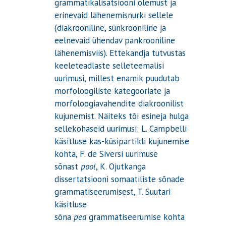
grammatikalisatsiooni olemust ja
erinevaid lähenemisnurki sellele
(diakrooniline, sünkrooniline ja
eelnevaid ühendav pankrooniline
lähenemisviis). Ettekandja tutvustas
keeleteadlaste selleteemalisi
uurimusi, millest enamik puudutab
morfoloogiliste kategooriate ja
morfoloogiavahendite diakroonilist
kujunemist. Näiteks tõi esineja hulga
sellekohaseid uurimusi: L. Campbelli
käsitluse kas-küsipartikli kujunemise
kohta, F. de Siversi uurimuse
sõnast
pool
, K. Ojutkanga
dissertatsiooni somaatiliste sõnade
grammatiseerumisest, T. Suutari
käsitluse
sõna
pea
grammatiseerumise kohta