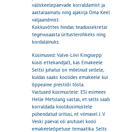
väliskeelepäevade korraldamist ja
aastaraamatu ning ajakirja Oma Keel
väljaandmist.
Kokkuvõttes hindas teadussekretär
tegevusaasta üritusterohkeks ning
kordaläinuks.
Küsimused: Valve-Liivi Kingisepp
küsis ettekandjalt, kas Emakeele
Seltsi juhatus on mõelnud sellele,
kuidas saaks koolides emakeele kui
õppeaine prestiiži tõsta.
Vastused küsimustele: ESi esimees
Helle Metslang vastas, et selts saab
korraldada kooliküsimustele
pühendatud üritusi, nt viimasel J. V.
Veski päeval oli arutusel kooli
emakeeleõpetuse temaatika. Selts