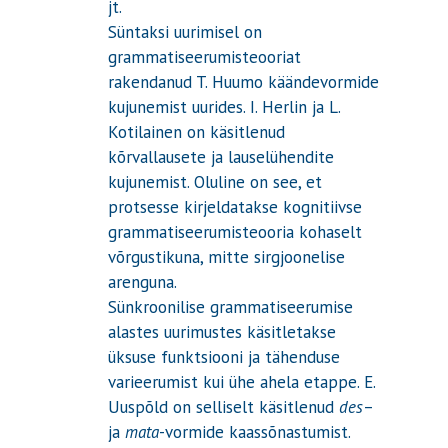
jt.
Süntaksi uurimisel on
grammatiseerumisteooriat
rakendanud T. Huumo käändevormide
kujunemist uurides. I. Herlin ja L.
Kotilainen on käsitlenud
kõrvallausete ja lauselühendite
kujunemist. Oluline on see, et
protsesse kirjeldatakse kognitiivse
grammatiseerumisteooria kohaselt
võrgustikuna, mitte sirgjoonelise
arenguna.
Sünkroonilise grammatiseerumise
alastes uurimustes käsitletakse
üksuse funktsiooni ja tähenduse
varieerumist kui ühe ahela etappe. E.
Uuspõld on selliselt käsitlenud
des
–
ja
mata
-vormide kaassõnastumist.