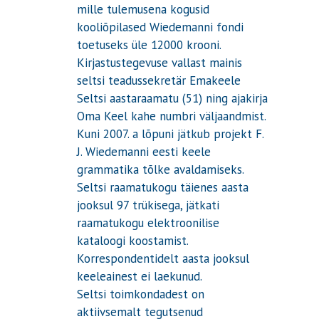
mille tulemusena kogusid
kooliõpilased Wiedemanni fondi
toetuseks üle 12000 krooni.
Kirjastustegevuse vallast mainis
seltsi teadussekretär Emakeele
Seltsi aastaraamatu (51) ning ajakirja
Oma Keel kahe numbri väljaandmist.
Kuni 2007. a lõpuni jätkub projekt F.
J. Wiedemanni eesti keele
grammatika tõlke avaldamiseks.
Seltsi raamatukogu täienes aasta
jooksul 97 trükisega, jätkati
raamatukogu elektroonilise
kataloogi koostamist.
Korrespondentidelt aasta jooksul
keeleainest ei laekunud.
Seltsi toimkondadest on
aktiivsemalt tegutsenud