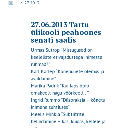
juuni 27, 2013
27.06.2013 Tartu
ülikooli peahoones
senati saalis
Urmas Sutrop “Missugused on
keeleliste erivajadustega inimeste
rühmad?”
Karl Karlep “Kõnepuuete olemus ja
avaldumine”
Marika Padrik “Kui laps õpib
emakeelt nagu võõrkeelt…”
Ingrid Rummo “Düspraksia – kõnetu
inimene suhtluses”
Meelis Mihkla “Subtiitrite
helindamine – kas, kuidas, kellele ja