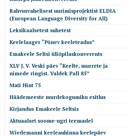
Rahvusvahelisest uurimisprojektist ELDIA
(European Language Diversity for All)
Leksikaalsetest suhetest
Keelelaager “Põnev keeleteadus”
Emakeele Seltsi üliõpilaskonverents
XLV J. V. Veski päev “Keelte, murrete ja
nimede ringist. Valdek Pall 85”
Mati Hint 75
Häädemeeste murdekogumiku esitlus
Kirjandus Emakeele Seltsis
Aktuaalset soome-ugri teemadel
Wiedemanni keeleauhinna keelepäev