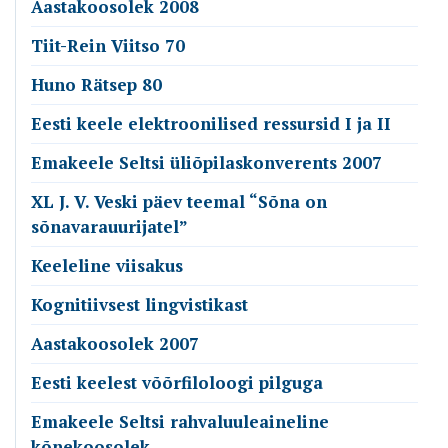
Aastakoosolek 2008
Tiit-Rein Viitso 70
Huno Rätsep 80
Eesti keele elektroonilised ressursid I ja II
Emakeele Seltsi üliõpilaskonverents 2007
XL J. V. Veski päev teemal “Sõna on
sõnavarauurijatel”
Keeleline viisakus
Kognitiivsest lingvistikast
Aastakoosolek 2007
Eesti keelest võõrfiloloogi pilguga
Emakeele Seltsi rahvaluuleaineline
kõnekoosolek