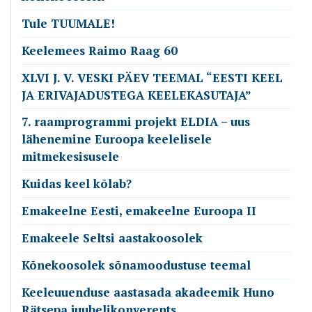
Tule TUUMALE!
Keelemees Raimo Raag 60
XLVI J. V. VESKI PÄEV TEEMAL “EESTI KEEL
JA ERIVAJADUSTEGA KEELEKASUTAJA”
7. raamprogrammi projekt ELDIA – uus
lähenemine Euroopa keelelisele
mitmekesisusele
Kuidas keel kõlab?
Emakeelne Eesti, emakeelne Euroopa II
Emakeele Seltsi aastakoosolek
Kõnekoosolek sõnamoodustuse teemal
Keeleuuenduse aastasada akadeemik Huno
Rätsepa juubelikonverents