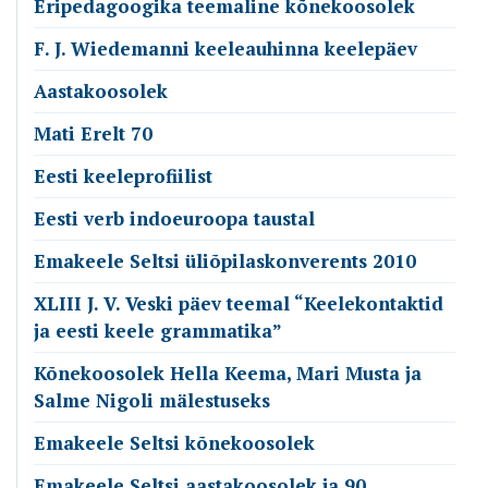
Eripedagoogika teemaline kõnekoosolek
F. J. Wiedemanni keeleauhinna keelepäev
Aastakoosolek
Mati Erelt 70
Eesti keeleprofiilist
Eesti verb indoeuroopa taustal
Emakeele Seltsi üliõpilaskonverents 2010
XLIII J. V. Veski päev teemal “Keelekontaktid
ja eesti keele grammatika”
Kõnekoosolek Hella Keema, Mari Musta ja
Salme Nigoli mälestuseks
Emakeele Seltsi kõnekoosolek
Emakeele Seltsi aastakoosolek ja 90.