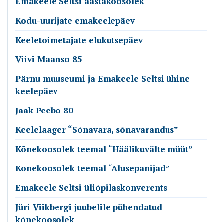
Emakeele Seltsi aastakoosolek
Kodu-uurijate emakeelepäev
Keeletoimetajate elukutsepäev
Viivi Maanso 85
Pärnu muuseumi ja Emakeele Seltsi ühine
keelepäev
Jaak Peebo 80
Keelelaager “Sõnavara, sõnavarandus”
Kõnekoosolek teemal “Häälikuvälte müüt”
Kõnekoosolek teemal “Alusepanijad”
Emakeele Seltsi üliõpilaskonverents
Jüri Viikbergi juubelile pühendatud
kõnekoosolek