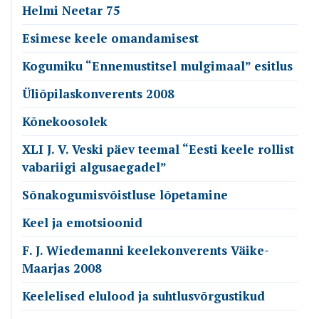
Helmi Neetar 75
Esimese keele omandamisest
Kogumiku “Ennemustitsel mulgimaal” esitlus
Üliõpilaskonverents 2008
Kõnekoosolek
XLI J. V. Veski päev teemal “Eesti keele rollist
vabariigi algusaegadel”
Sõnakogumisvõistluse lõpetamine
Keel ja emotsioonid
F. J. Wiedemanni keelekonverents Väike-
Maarjas 2008
Keelelised elulood ja suhtlusvõrgustikud