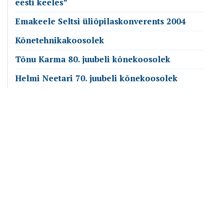
eesti keeles”
Emakeele Seltsi üliõpilaskonverents 2004
Kõnetehnikakoosolek
Tõnu Karma 80. juubeli kõnekoosolek
Helmi Neetari 70. juubeli kõnekoosolek
Emakeele Selts
Roosikrantsi 6
10119 Tallinn
Vaata kaarti