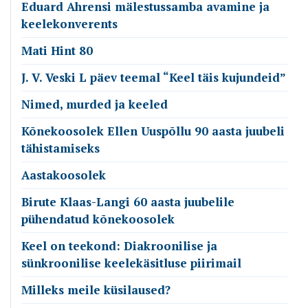
Eduard Ahrensi mälestussamba avamine ja
keelekonverents
Mati Hint 80
J. V. Veski L päev teemal “Keel täis kujundeid”
Nimed, murded ja keeled
Kõnekoosolek Ellen Uuspõllu 90 aasta juubeli
tähistamiseks
Aastakoosolek
Birute Klaas-Langi 60 aasta juubelile
pühendatud kõnekoosolek
Keel on teekond: Diakroonilise ja
sünkroonilise keelekäsitluse piirimail
Milleks meile küsilaused?