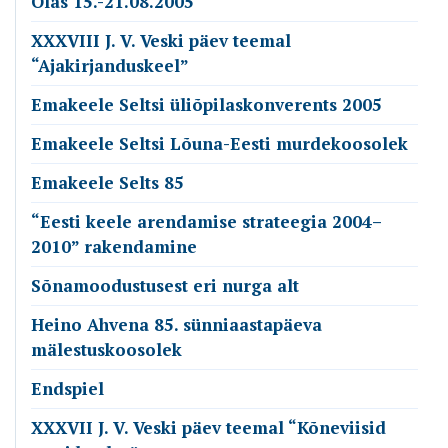
Olas 15.-21.08.2005
XXXVIII J. V. Veski päev teemal
“Ajakirjanduskeel”
Emakeele Seltsi üliõpilaskonverents 2005
Emakeele Seltsi Lõuna-Eesti murdekoosolek
Emakeele Selts 85
“Eesti keele arendamise strateegia 2004–
2010” rakendamine
Sõnamoodustusest eri nurga alt
Heino Ahvena 85. sünniaastapäeva
mälestuskoosolek
Endspiel
XXXVII J. V. Veski päev teemal “Kõneviisid